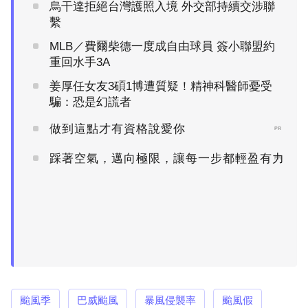
烏干達拒絕台灣護照入境 外交部持續交涉聯
繫
MLB／費爾柴德一度成自由球員 簽小聯盟約
重回水手3A
姜厚任女友3碩1博遭質疑！精神科醫師憂受
騙：恐是幻謊者
做到這點才有資格說愛你
PR
踩著空氣，邁向極限，讓每一步都輕盈有力
PR
颱風季
巴威颱風
暴風侵襲率
颱風假