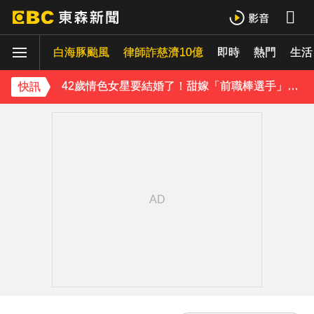
吳東諺結婚10年超寵妻！「主動帶娃」羨煞人妻女星 她認了：心很酸
白海豚颱風
下載東森App，隨時掌握天下大小事！
律師詐慈濟10億
即時
熱門
生活
42歲情色女星要結婚了！甜嫁「前職棒選手」浪漫告白：迅速奪走我的心
快訊