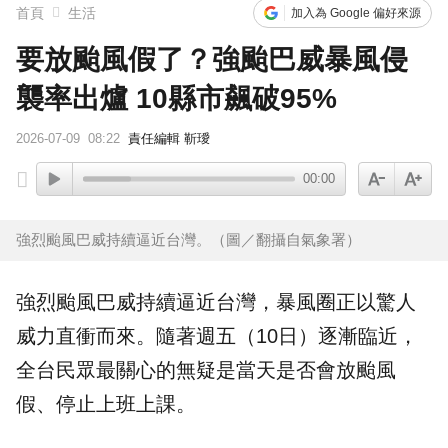
首頁
生活
加入為 Google 偏好來源
要放颱風假了？強颱巴威暴風侵
襲率出爐 10縣市飆破95%
2026-07-09
08:22
責任編輯 靳璦
00:00
強烈颱風巴威持續逼近台灣。（圖／翻攝自氣象署）
強烈颱風巴威持續逼近台灣，暴風圈正以驚人
威力直衝而來。隨著週五（10日）逐漸臨近，
全台民眾最關心的無疑是當天是否會放
颱風
假
、停止上班上課。