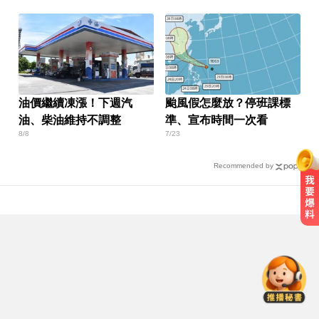
油價繼續凍漲！下週汽
颱風假怎麼放？停班課標
油、柴油維持不調整
準、宣布時間一次看
8/8
7/23
Recommended by
台指期夜盤狂飆736點 專家揭反彈
契機上看48000點
民進黨資深前輩辭世！前彰化市代
蔡裕昌罹癌 享壽71歲