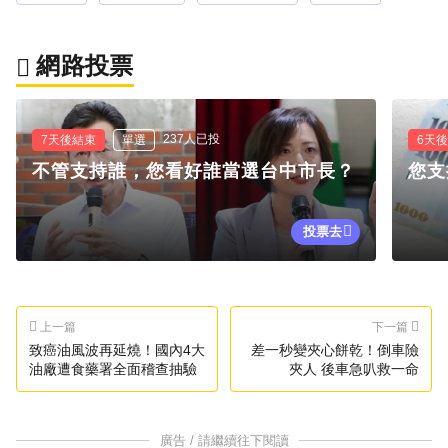
網路投票
237人已投
7天後結束
單選
6天
不管支持誰，您看好誰當選台中市長？
您支
投票去
上一篇
下一篇
致癌油風波再延燒！國內4大
差一秒變夾心餅乾！倒車險
油廠遭食藥署全面稽查抽驗
夾人 後車急叭救一命
廣告 / 請繼續往下閱讀