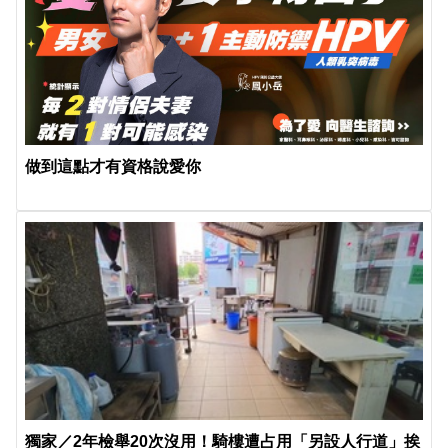
做到這點才有資格說愛你
獨家／2年檢舉20次沒用！騎樓遭占用「另設人行道」挨