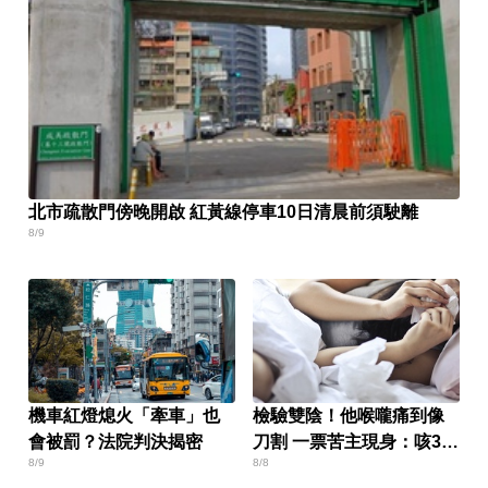
北市疏散門傍晚開啟 紅黃線停車10日清晨前須駛離
8/9
機車紅燈熄火「牽車」也
檢驗雙陰！他喉嚨痛到像
會被罰？法院判決揭密
刀割 一票苦主現身：咳3周
8/9
8/8
還沒好