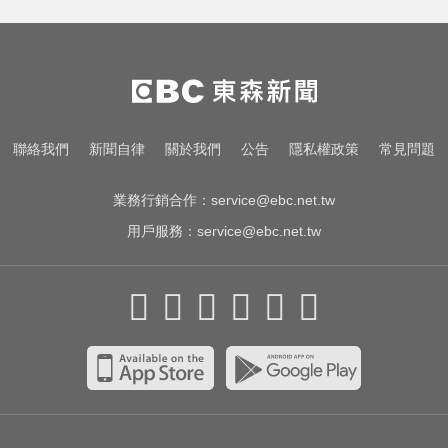
她砸錢演女主「60場吻戲狂伸舌」
男星硬撐拍完...慘下架
台指期夜盤狂飆736點 專家揭反彈
契機上看48000點
民進黨資深前輩辭世！前彰化市代
聯絡我們
新聞自律
關於我們
公告
隱私權政策
常見問題
蔡裕昌罹癌 享壽71歲
業務行銷合作：
service@ebc.net.tw
用戶服務：
service@ebc.net.tw