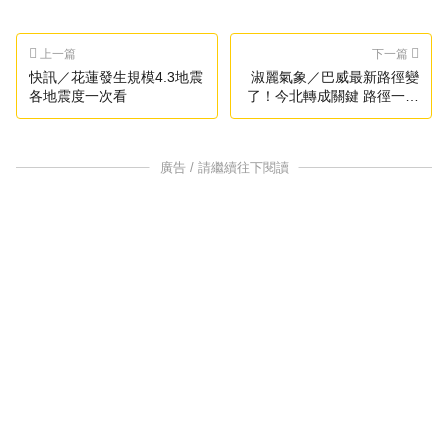
上一篇
下一篇
快訊／花蓮發生規模4.3地震
淑麗氣象／巴威最新路徑變
各地震度一次看
了！今北轉成關鍵 路徑一偏
西「風雨更猛」
廣告 / 請繼續往下閱讀