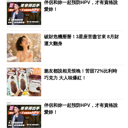
PR
伴侶和妳一起預防HPV，才有資格說
愛妳！
破財危機掰掰！3星座苦盡甘來 8月財
運大翻身
PR
脆友都說相見恨晚！苦甜72%比利時
巧克力 大人味爆紅！
PR
伴侶和妳一起預防HPV，才有資格說
愛妳！