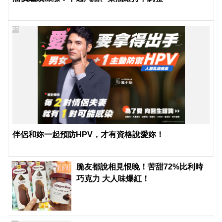
PR
伴侶和妳一起預防HPV，才有資格說愛妳！
PR
脆友都說相見恨晚！苦甜72%比利時
巧克力 大人味爆紅！