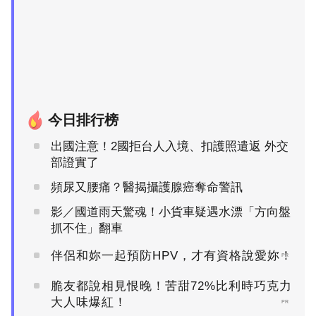
今日排行榜
出國注意！2國拒台人入境、扣護照遣返 外交
部證實了
頻尿又腰痛？醫揭攝護腺癌奪命警訊
影／國道雨天驚魂！小貨車疑遇水漂「方向盤
抓不住」翻車
伴侶和妳一起預防HPV，才有資格說愛妳！
PR
脆友都說相見恨晚！苦甜72%比利時巧克力
大人味爆紅！
PR