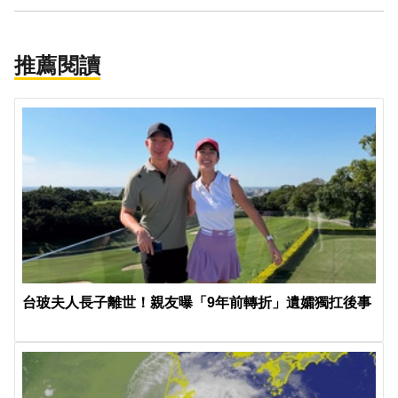
推薦閱讀
台玻夫人長子離世！親友曝「9年前轉折」遺孀獨扛後事