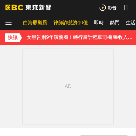
SEVENTEEN勝寬、Dino同天入伍！玟奎9月服替代役
白海豚颱風
律師詐慈濟10億
即時
熱門
生活
泰男團Dragon 5男星爆死訊！騎單車離家失聯 陳屍河中驚見「20公斤重物」
女星告別9年演藝圈！轉行當計程車司機 曝收入：比演員賺更多
快訊
蔡阿嘎陷爭議！蘿拉神隱19個月首發文 遭酸「詐騙集團回歸」回應了
肥大叔猝逝5天！原訂明直播說明突喊卡 團隊忍痛曝原因
下載東森App，隨時掌握天下大小事！
知三當三等渣男分手！他被正宮抓包竟「原諒和好」妹子崩潰