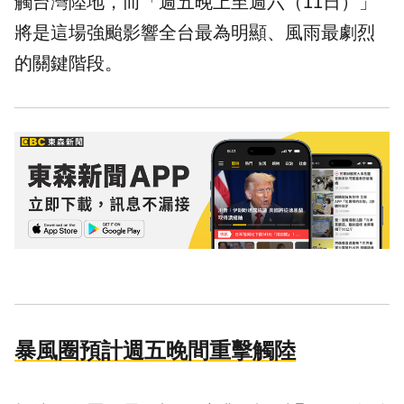
觸台灣陸地，而「週五晚上至週六（11日）」
將是這場強颱影響全台最為明顯、風雨最劇烈
的關鍵階段。
暴風圈預計週五晚間重擊觸陸