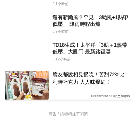
1小時前
還有新颱風？罕見「3颱風+1熱帶
低壓」 降雨時程出爐
3小時前
TD18生成！太平洋「3颱＋1熱帶
低壓」大亂鬥 最新路徑曝
12小時前
PR
脆友都說相見恨晚！苦甜72%比
利時巧克力 大人味爆紅！
Recommended by
廣告 / 請繼續往下閱讀