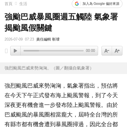
首頁
生活
加入為 Google 偏好來源
強颱巴威暴風圈週五觸陸 氣象署
揭颱風假關鍵
2026-07-09
07:23
責任編輯 靳璦
00:00
強烈颱風巴威來勢洶洶。（圖／翻攝自氣象署）
強烈颱風巴威來勢洶洶，氣象署指出，預估將
在今天下午正式發布海上颱風警報，到了今天
深夜更有機會進一步發布陸上颱風警報。由於
巴威颱風
的
暴風圈
相當龐大，屆時全台灣的所
有縣市都有機會遭到暴風圈掃過，因此全台都