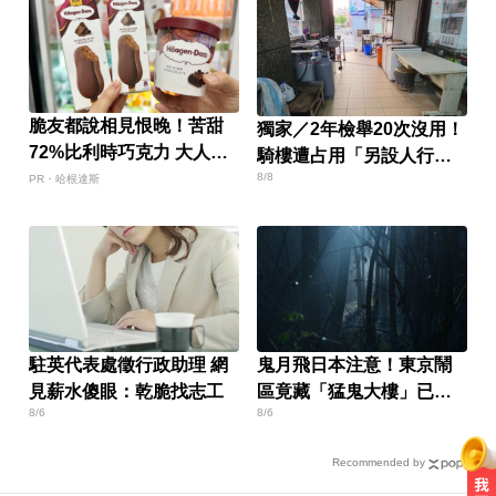
脆友都說相見恨晚！苦甜
獨家／2年檢舉20次沒用！
72%比利時巧克力 大人味
騎樓遭占用「另設人行
爆紅！
8/8
道」挨批
PR・哈根達斯
駐英代表處徵行政助理 網
鬼月飛日本注意！東京鬧
見薪水傻眼：乾脆找志工
區竟藏「猛鬼大樓」已奪
8/6
8/6
14命
Recommended by