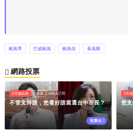
颱風季
巴威颱風
颱風假
暴風圈
網路投票
498人已投
6天後結束
單選
5天
不管支持誰，您看好誰當選台中市長？
您支
投票去