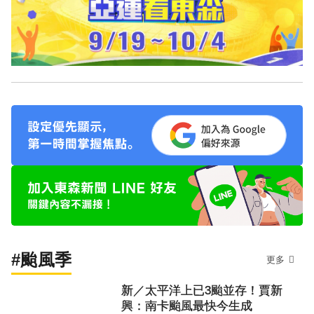
#颱風季
更多
新／太平洋上已3颱並存！賈新
興：南卡颱風最快今生成