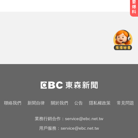
MLB／李灝宇坐9局板凳不打緊！10
局代打當英雄奪勝
百萬網紅失蹤3年遇害！遭閨密設局
赴菲「綁架撕票」千萬贖金救不回
台玻夫人挨控冷血母！譚以欣完成
亡夫遺願 107字認了想報復
MLB／李灝宇坐9局板凳不打緊！10
局代打當英雄奪勝
百萬網紅失蹤3年遇害！遭閨密設局
聯絡我們
新聞自律
關於我們
公告
隱私權政策
常見問題
赴菲「綁架撕票」千萬贖金救不回
業務行銷合作：
service@ebc.net.tw
用戶服務：
service@ebc.net.tw