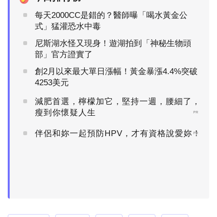
每天2000CC是錯的？醫師曝「喝水黃金公
式」猛灌恐水中毒
尼斯湖水怪又現身！遊湖拍到「神秘生物頭
部」官方證實了
創2月以來最大單日漲幅！黃金暴漲4.4%突破
4253美元
減肥首選，檸檬加它，堅持一週，腰細了，
瘦到你懷疑人生
PR
伴侶和妳一起預防HPV，才有資格說愛妳！
PR