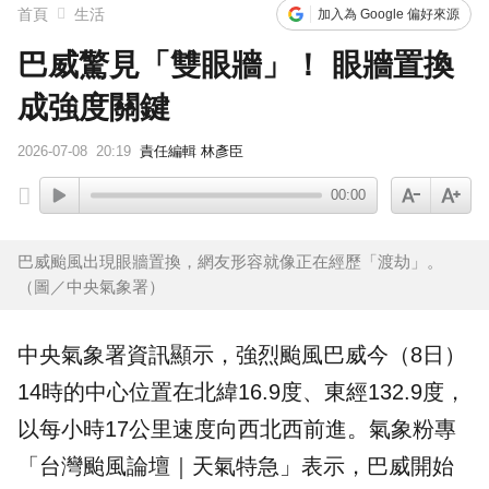
首頁
生活
加入為 Google 偏好來源
巴威驚見「雙眼牆」！ 眼牆置換
成強度關鍵
2026-07-08
20:19
責任編輯 林彥臣
00:00
巴威颱風出現眼牆置換，網友形容就像正在經歷「渡劫」。
（圖／中央氣象署）
中央
氣象
署資訊顯示，強烈颱風巴威今（8日）
14時的中心位置在北緯16.9度、東經132.9度，
以每小時17公里速度向西北西前進。氣象粉專
「台灣颱風論壇｜
天氣
特急」表示，巴威開始