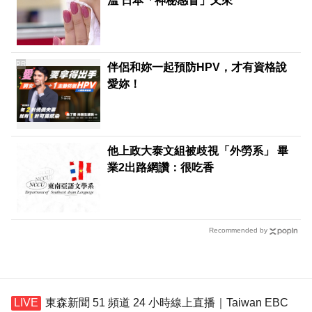
溫 日本「神秘感冒」又來
PR
伴侶和妳一起預防HPV，才有資格說
愛妳！
他上政大泰文組被歧視「外勞系」 畢
業2出路網讚：很吃香
Recommended by
東森新聞 51 頻道 24 小時線上直播｜Taiwan EBC