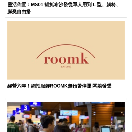
靈活佈置：MS01 貓抓布沙發從單人用到 L 型、躺椅、
腳凳自由搭
經營六年！網拍服飾ROOMK無預警停運 闆娘發聲