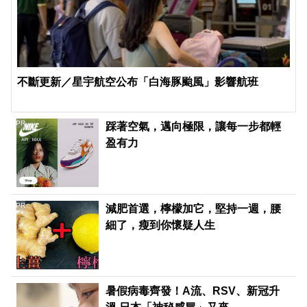
不斷更新／星宇航空公布「白海豚颱風」影響航班
PR
踩著空氣，邁向極限，讓每一步都輕
盈有力
PR
減肥首選，檸檬加它，堅持一週，腰
細了，瘦到你懷疑人生
暑假病毒齊發！A流、RSV、新冠升