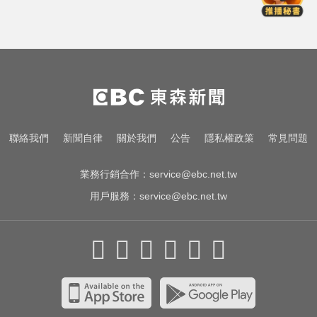
秋季登場
醫起看／20歲男私密處驚見「白刺
顆粒」醫揭真相
三商壽9/1股票下市！12/1正式更名
「玉山人壽」
愛玩車／奧迪最省電新作 A2 e-tron
聯絡我們
新聞自律
關於我們
公告
隱私權政策
常見問題
秋季登場
業務行銷合作：
service@ebc.net.tw
用戶服務：
service@ebc.net.tw