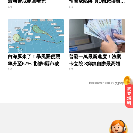
最新警戒範圍曝光
預警成陷阱 買1物恐挨罰百
8/6
8/2
萬
白海豚來了！暴風圈侵襲
普發一萬最新進度！法案
率升至67% 北部6縣市破5
卡立院 8鄉鎮自辦最高領1
8/6
8/4
成
萬
Recommended by
三商壽9/1股票下市！12/1正式更名
「玉山人壽」
愛玩車／奧迪最省電新作 A2 e-tron