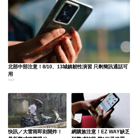
北部中部注意！8/10、13城鎮韌性演習 只剩簡訊通話可
用
7/17
快訊／大雷雨即刻開炸！
網購族注意！EZ WAY缺乏