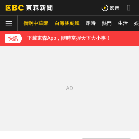
《理財達人秀》X 安聯投信免費講座報名中！搶先卡位 2027
衝啊中華隊
白海豚颱風
即時
熱門
生活
娛
下載東森App，隨時掌握天下大小事！
《理財達人秀》X 安聯投信免費講座報名中！搶先卡位 2027
快訊