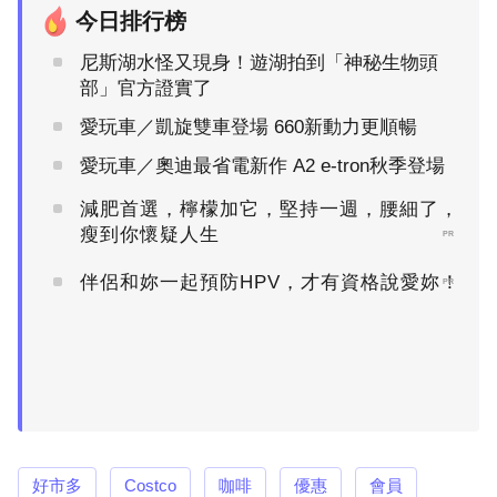
今日排行榜
尼斯湖水怪又現身！遊湖拍到「神秘生物頭
部」官方證實了
愛玩車／凱旋雙車登場 660新動力更順暢
愛玩車／奧迪最省電新作 A2 e-tron秋季登場
減肥首選，檸檬加它，堅持一週，腰細了，
瘦到你懷疑人生
PR
伴侶和妳一起預防HPV，才有資格說愛妳！
PR
好市多
Costco
咖啡
優惠
會員