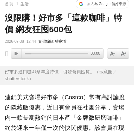
首頁
生活
加入為 Google 偏好來源
沒限購！好市多「這款咖啡」特
價 網友狂囤500包
2026-07-08
12:44
實習編輯 曾家萱
00:00
好市多進口咖啡祭年度特價，引發會員囤貨。（示意圖／
shutterstock）
連鎖美式賣場
好市多
（
Costco
）常有高討論度
的隱藏版
優惠
，近日有
會員
在社團分享，賣場
內一款長期熱銷的日本產「金牌微研磨
咖啡
」
終於迎來一年僅一次的快閃優惠。該會員在現