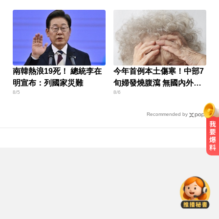
南韓熱浪19死！ 總統李在
今年首例本土傷寒！中部7
明宣布：列國家災難
旬婦發燒腹瀉 無國內外旅
8/5
8/6
遊史
Recommended by
才宣佈停播一週！網紅「肥大叔」
突離世 團隊發聲證實
醫起看／20歲男私密處驚見「白刺
顆粒」醫揭真相