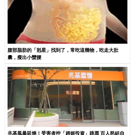
腹部脂肪的「剋星」找到了，常吃這幾物，吃走大肚
囊，瘦出小蠻腰
兆基風暴延燒！受害者控「趙姬投資」跳票 百人怒組自