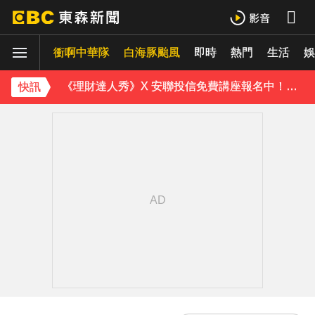
《理財達人秀》X 安聯投信免費講座報名中！搶先卡位 2027
衝啊中華隊
下載東森App，隨時掌握天下大小事！
白海豚颱風
即時
熱門
生活
娛
《理財達人秀》X 安聯投信免費講座報名中！搶先卡位 2027
快訊