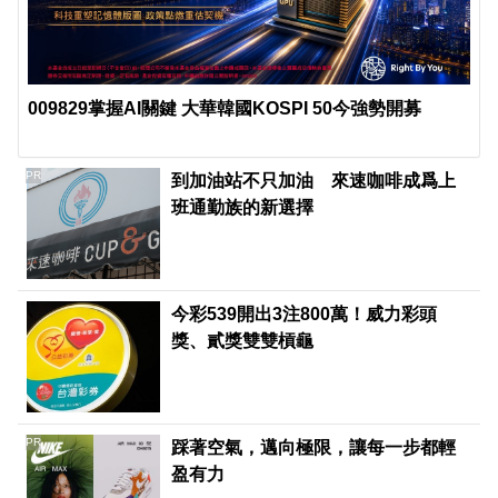
009829掌握AI關鍵 大華韓國KOSPI 50今強勢開募
PR
到加油站不只加油 來速咖啡成爲上
班通勤族的新選擇
今彩539開出3注800萬！威力彩頭
獎、貳獎雙雙槓龜
PR
踩著空氣，邁向極限，讓每一步都輕
盈有力