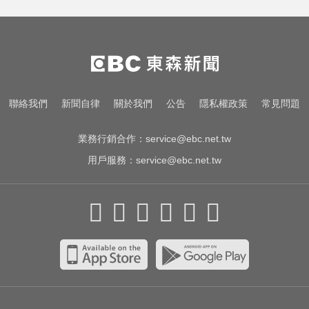
白海豚來襲又有「颱風整備假」？
蔣：六日恐有豪雨
才宣佈停播一週！網紅「肥大叔」
突離世 團隊發聲證實
醫起看／20歲男私密處驚見「白刺
聯絡我們
新聞自律
關於我們
公告
隱私權政策
常見問題
顆粒」醫揭真相
業務行銷合作：
service@ebc.net.tw
用戶服務：
service@ebc.net.tw