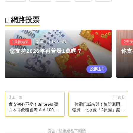
網路投票
3.1K人已投
1天後結束
單選
2天
您支持2026年再普發1萬嗎？
你支
投票去
上一篇
下一篇
食安初心不變！8more紅棗
強颱巴威來襲！慎防豪雨、
白木耳飲獲國際 A.A.100%
強風 北水處「2原因」籲民
無添加最高驗證
眾先儲水
廣告 / 請繼續往下閱讀