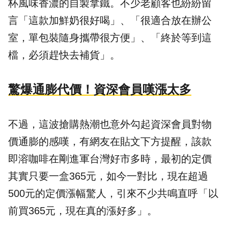
杯風味香濃的自製拿鐵。不少老顧客也紛紛留
言「這款加鮮奶很好喝」、「很適合放在辦公
室，單包裝隨身攜帶很方便」、「終於等到這
檔，必須趕快去補貨」。
驚爆通膨代價！資深會員嘆漲太多
不過，這波搶購熱潮也意外勾起資深會員對物
價通膨的感嘆，有網友在貼文下方提醒，該款
即溶咖啡在剛進軍台灣好市多時，最初的定價
其實只要一盒365元，如今一對比，現在超過
500元的定價漲幅驚人，引來不少共鳴直呼「以
前買365元，現在真的漲好多」。