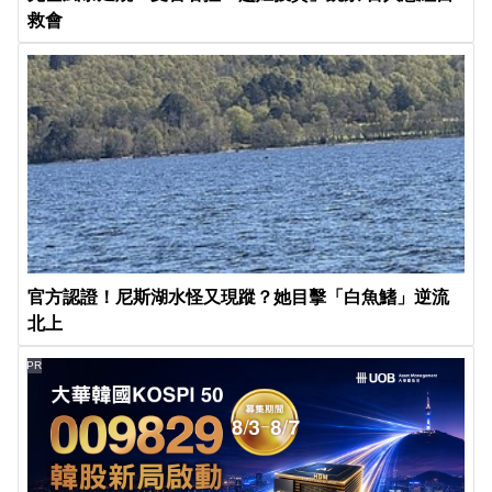
救會
官方認證！尼斯湖水怪又現蹤？她目擊「白魚鰭」逆流
北上
PR