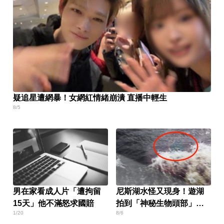
疑追星遭網暴！女網紅情緒崩潰 直播中輕生
8/5
男在家看成人片「遭拘留
尼斯湖水怪又現身！遊湖
15天」他不滿怒求國賠
拍到「神秘生物頭部」官
1/20
8/6
方證實了