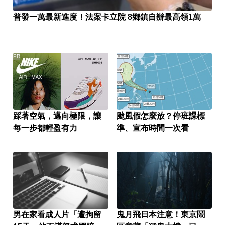
普發一萬最新進度！法案卡立院 8鄉鎮自辦最高領1萬
PR
踩著空氣，邁向極限，讓
颱風假怎麼放？停班課標
每一步都輕盈有力
準、宣布時間一次看
男在家看成人片「遭拘留
鬼月飛日本注意！東京鬧