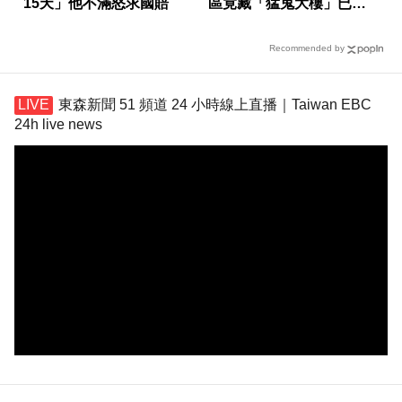
15天」他不滿怒求國賠
區竟藏「猛鬼大樓」已奪
14命
Recommended by
東森新聞 51 頻道 24 小時線上直播｜Taiwan EBC
24h live news