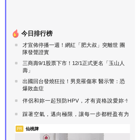
今日排行榜
才宣佈停播一週！網紅「肥大叔」突離世 團
隊發聲證實
三商壽9/1股票下市！12/1正式更名「玉山人
壽」
出國回台發燒狂拉！男竟罹傷寒 醫示警：恐
爆敗血症
伴侶和妳一起預防HPV，才有資格說愛妳！
PR
踩著空氣，邁向極限，讓每一步都輕盈有力
PR
仙桃牌
PR