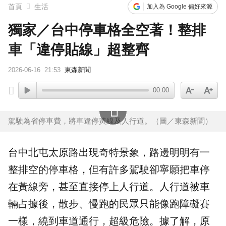
首頁
生活
加入為 Google 偏好來源
獨家／台中停車格全空著！整排
車「違停貼線」超整齊
2026-06-16
21:53
東森新聞
00:00
駕駛為省停車費，將車違停黃線及人行道。（圖／東森新聞）
台中
北屯
太原路
出現奇特景象，路邊明明有一
整排空的
停車
格，但有許多駕駛卻寧願把車停
在
黃線
旁，甚至直接停上人行道。人行道被車
輛占據後，散步、慢跑的民眾只能像跑障礙賽
一樣，繞到車道通行，超級危險。據了解，原