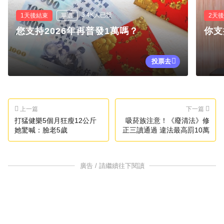
3.4K人已投
1天後結束
單選
2天
您支持2026年再普發1萬嗎？
你支
投票去
上一篇
下一篇
打猛健樂5個月狂瘦12公斤
吸菸族注意！《廢清法》修
她驚喊：臉老5歲
正三讀通過 違法最高罰10萬
廣告 / 請繼續往下閱讀