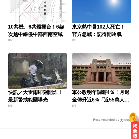
10共機、6共艦擾台！6架
東京熱中暑102人死亡！
次越中線侵中部西南空域
官方急喊：記得開冷氣
8/7
8/6
快訊／大雷雨即刻開炸！
軍公教明年調薪4％！月退
最新警戒範圍曝光
金傳升近6%「近55萬人受
8/6
8/6
惠」
Recommended by