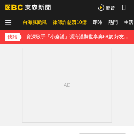
白海豚進逼沖繩鹿兒島 強風豪雨26萬人撤離
白海豚颱風
律師詐慈濟10億
即時
熱門
生活
資深歌手「小秦漢」張海漢辭世享壽68歲 好友證實噩耗
《理財達人秀》X 安聯投信免費講座報名中！搶先卡位 2027
快訊
下載東森App，隨時掌握天下大小事！
內政部向憲法法庭遞狀 聲請解散統促黨