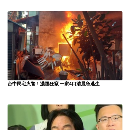
台中民宅火警！濃煙狂竄 一家4口清晨急逃生