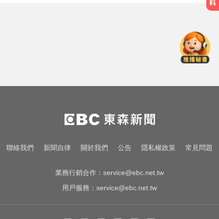
一變天膝蓋就發癢？李祖寧自曝半
月板變形，醫揭保骨與增肌兩大救
星！
愛玩車／無聲超跑失寵 瑪莎拉蒂將
回歸V8手排
國中暑輔悲劇！小六升國一男學生
折斷掃把刺傷女師 右眼恐失明
一變天膝蓋就發癢？李祖寧自曝半
月板變形，醫揭保骨與增肌兩大救
星！
愛玩車／無聲超跑失寵 瑪莎拉蒂將
聯絡我們
新聞自律
關於我們
公告
隱私權政策
常見問題
回歸V8手排
業務行銷合作：
service@ebc.net.tw
用戶服務：
service@ebc.net.tw