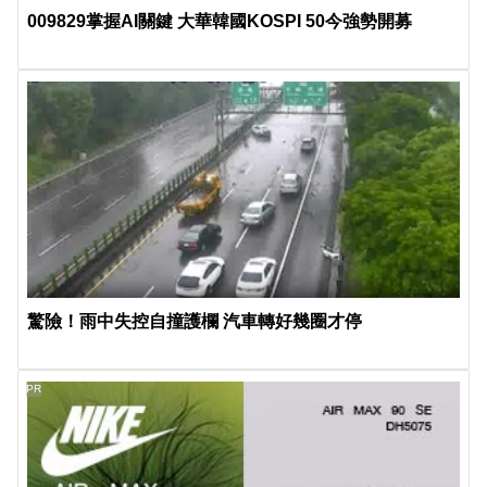
009829掌握AI關鍵 大華韓國KOSPI 50今強勢開募
驚險！雨中失控自撞護欄 汽車轉好幾圈才停
PR