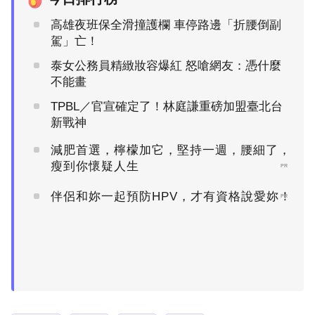
高雄夜班保全滑撞護欄 車停路邊「折腰倒副
駕」亡！
泰女公務員精緻妝容爆紅 怒嗆網友：憑什麼
不能畫
TPBL／官宣確定了！林庭謙重磅加盟臺北台
新戰神
減肥首選，檸檬加它，堅持一週，腰細了，
瘦到你懷疑人生
PR
伴侶和妳一起預防HPV，才有資格說愛妳！
PR