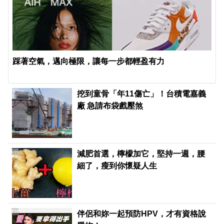
踩著空氣，邁向極限，讓每一步都輕盈有力
挖到童骨「年11傷亡」！台積電嘉義
廠 急請布袋戲壓煞
PR
減肥首選，檸檬加它，堅持一週，腰
細了，瘦到你懷疑人生
PR
伴侶和妳一起預防HPV，才有資格說