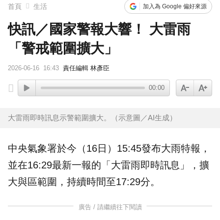
首頁
生活
加入為 Google 偏好來源
快訊／國家警報大響！ 大雷雨
「警戒範圍擴大」
2026-06-16
16:43
責任編輯 林彥臣
00:00
大雷雨即時訊息示警範圍擴大。（示意圖／AI生成）
中央
氣象
署於今（16日）15:45發布
大雨
特報，
並在16:29最新一報的「
大雷雨
即時訊息」，擴
大與區範圍，持續時間至17:29分。
廣告 / 請繼續往下閱讀