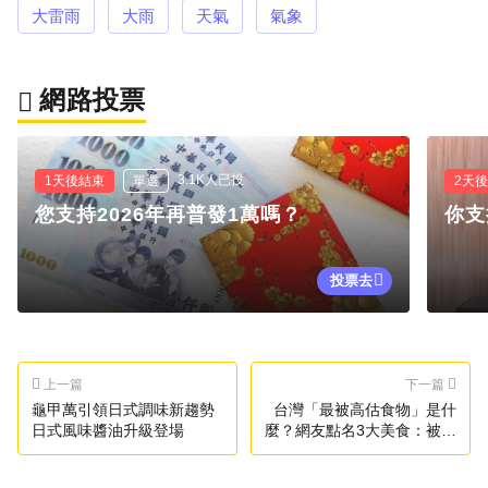
大雷雨
大雨
天氣
氣象
網路投票
3.1K人已投
1天後結束
單選
2天
您支持2026年再普發1萬嗎？
你支
投票去
上一篇
下一篇
龜甲萬引領日式調味新趨勢
台灣「最被高估食物」是什
日式風味醬油升級登場
麼？網友點名3大美食：被當
盤子