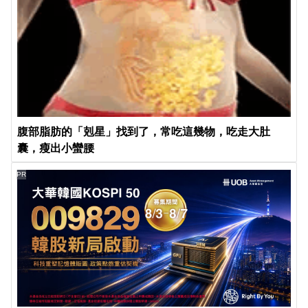
腹部脂肪的「剋星」找到了，常吃這幾物，吃走大肚
囊，瘦出小蠻腰
PR