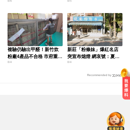
8/6
8/5
報警
複驗仍驗出甲醛！新竹炊
新莊「粉條妹」爆紅名店
粉廠4產品不合格 市府重罰
突宣布熄燈 網哀號：夏天
8/4
8/4
384萬元
少一味
Recommended by
愛玩車／奧迪最省電新作 A2 e-tron
秋季登場
MLB／李灝宇代打遭三振！老虎敗
給水手終止4連勝