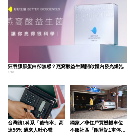
狂吞膠原蛋白卻無感？燕窩酸益生菌開啟體內發光燈泡
6/18
台灣讀1科系「後悔率」高
獨家／非住戶買機械車位
達56% 過來人吐心聲
不服社區「限登記1車停」