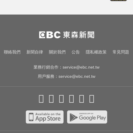
漢光首日共機大舉逼近！偵獲14架
共機、9艘共艦
愛玩車／奧迪最省電新作 A2 e-tron
秋季登場
MLB／李灝宇代打遭三振！老虎敗
聯絡我們
新聞自律
關於我們
公告
隱私權政策
常見問題
給水手終止4連勝
業務行銷合作：
service@ebc.net.tw
用戶服務：
service@ebc.net.tw