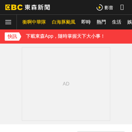
《理財達人秀》X 安聯投信免費講座報名中！搶先卡位 2027
衝啊中華隊
下載東森App，隨時掌握天下大小事！
白海豚颱風
即時
熱門
生活
娛
《理財達人秀》X 安聯投信免費講座報名中！搶先卡位 2027
快訊