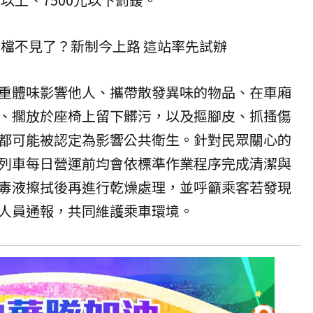
檔不見了？新制今上路 這站率先試辦
重體味影響他人、攜帶散發異味的物品、在車廂
、擱放於座椅上留下髒污，以及摳腳皮、抓搔傷
都可能被認定為影響公共衛生。針對民眾關心的
列車每日營運前均會依標準作業程序完成清潔與
毒液擦拭後再進行乾燥處理，並呼籲乘客若發現
人員通報，共同維護乘車環境。