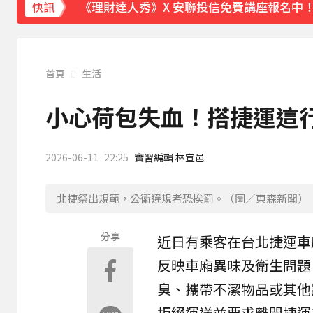
《理財達人秀》X 安聯投信免費講座報名中！搶
快訊
下載東森App，隨時掌握天下大小事！
東森深度周報／出國毛孩怎麼辦 桃機寵物旅
首頁
生活
小心荷包失血！搭捷運這行
2026-06-11
22:25
實習編輯 林宣邑
北捷祭出規範，公衛違規者恐挨罰。（圖／東森新聞）
分享
近日有乘客在
台北捷運
車
反映車廂異味及衛生問題
臭、攜帶不潔物品或其他
拒絕運送並要求離開捷運