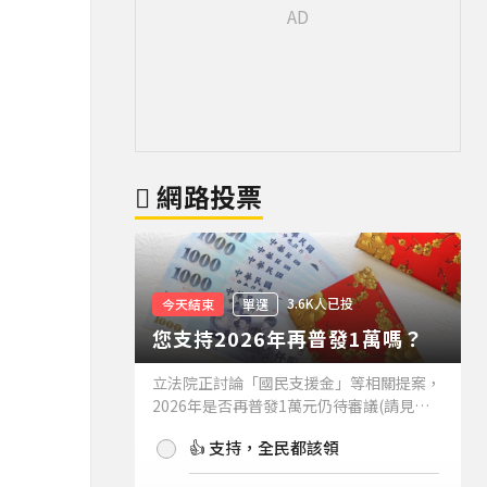
網路投票
3.6K人已投
今天結束
單選
您支持2026年再普發1萬嗎？
立法院正討論「國民支援金」等相關提案，
2026年是否再普發1萬元仍待審議(請見下
方新聞)。如果2026年再普發1萬元，你支
👍 支持，全民都該領
持嗎？