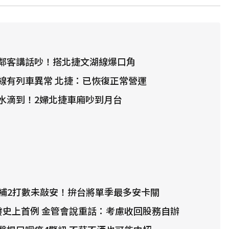
鄰客講話吵！搭北捷文湖線爆口角
線有列車異常 北捷：已恢復正常營運
水滴到！2婦北捷車廂吵到月台
替補2打數未敲安！拚台將單季最多安卡關
發史上首例 金管會說重話：考慮收回股務自辦