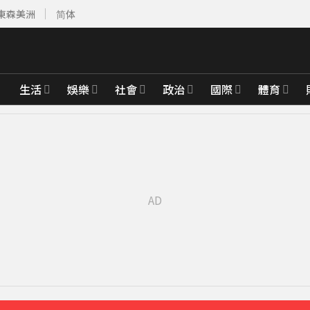
東森美洲
简体
生活
娛樂
社會
政治
國際
體育
館應運而生
47分鐘前