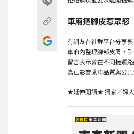
車廂摳腳皮惹眾怒
有網友在社群平台分享影
車廂內整理腳部皮屑，引
留言表示曾在不同捷運路
為已影響乘車品質與公共
★延伸閱讀★
獨家／婦人