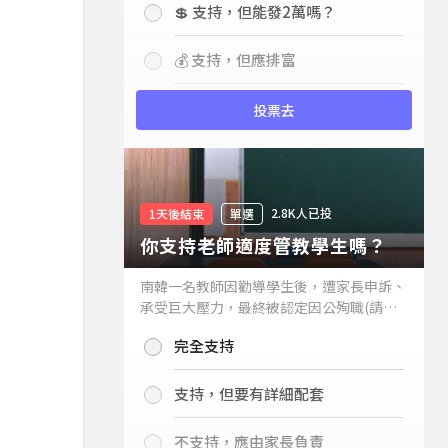
💲 支持，但能發2萬嗎？
💰 支持，但應排富
投票去
2.8K人已投
1天後結束
單選
你支持老師適度管教學生嗎？
南韓一名教師因勸導學生後，遭家長申訴、
承受巨大壓力，最終被認定因公殉職(請見
下列新聞)，引發外界關注教師教權。請問
完全支持
你支持老師適度管教學生嗎？
支持，但要有詳細配套
不支持，應由家長負責