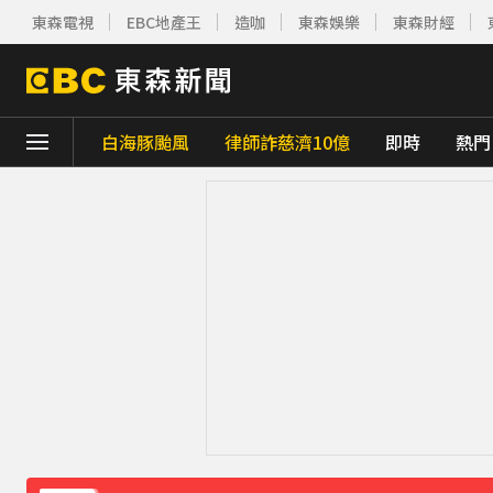
東森電視
EBC地產王
造咖
東森娛樂
東森財經
白海豚颱風
律師詐慈濟10億
即時
熱門
下載東森App，隨時掌握天下大小事！
東森深度周報／出國毛孩怎麼辦 桃機寵物旅