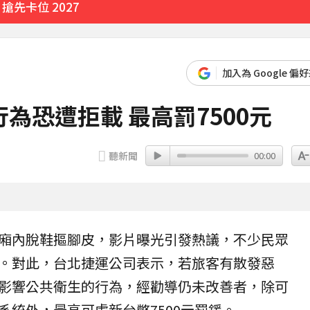
先卡位 2027
館應運而生
加入為 Google 偏
47分鐘前
為恐遭拒載 最高罰7500元
聽新聞
00:00
廂內脫鞋摳腳皮，影片曝光引發熱議，不少民眾
。對此，台北捷運公司表示，若旅客有散發惡
影響公共衛生的行為，經勸導仍未改善者，除可
系統外，最高可處新台幣7500元
罰鍰
。