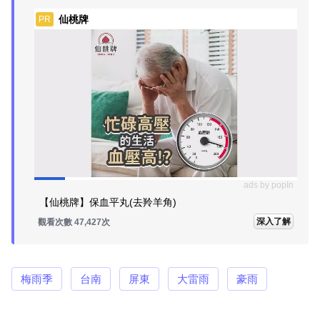
仙桃牌
PR
ads by popIn
【仙桃牌】保血平丸(去羚羊角)
深入了解
觀看次數 47,427次
梅雨季
台南
屏東
大雷雨
豪雨