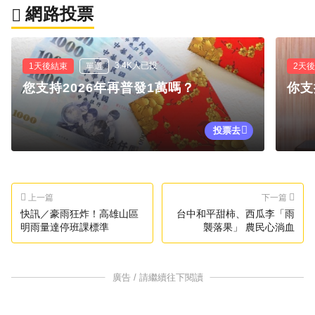
網路投票
3.4K人已投
1天後結束
單選
2天
您支持2026年再普發1萬嗎？
你支
投票去
上一篇
下一篇
快訊／豪雨狂炸！高雄山區
台中和平甜柿、西瓜李「雨
明雨量達停班課標準
襲落果」 農民心淌血
廣告 / 請繼續往下閱讀