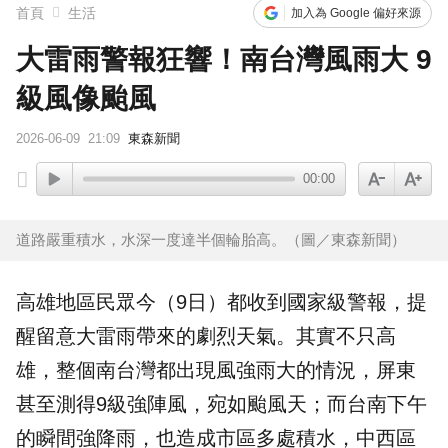
首頁
生活
加入為 Google 偏好來源
大雷雨警報狂響！南台灣風雨大 9
級風像颱風
2026-06-09
21:09
東森新聞
00:00
道路嚴重積水，水深一度達半個輪胎高。（圖／東森新聞）
高雄地區民眾今（9日）都收到國家級警報，提
醒留意
大雷雨
帶來的劇烈天氣。其實不只高
雄，整個南台灣都出現風強雨大的情況，
屏東
甚至測得9級強陣風，宛如颱風天；而
台南
下午
的瞬間強降雨，也造成市區多處積水，中西區