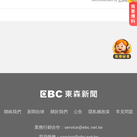
Recommended by
緯創股利2度延發史上首例 金管會
說重話：考慮收回股務自辦
國中暑輔悲劇！小六升國一男學生
折斷掃把刺傷女師 右眼恐失明
愛玩車／無聲超跑失寵 瑪莎拉蒂將
回歸V8手排
緯創股利2度延發史上首例 金管會
說重話：考慮收回股務自辦
國中暑輔悲劇！小六升國一男學生
聯絡我們
新聞自律
關於我們
公告
隱私權政策
常見問題
折斷掃把刺傷女師 右眼恐失明
業務行銷合作：
service@ebc.net.tw
用戶服務：
service@ebc.net.tw