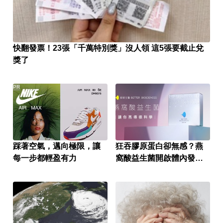
快翻發票！23張「千萬特別獎」沒人領 這5張要截止兌
獎了
PR
踩著空氣，邁向極限，讓
狂吞膠原蛋白卻無感？燕
每一步都輕盈有力
窩酸益生菌開啟體內發光
燈泡