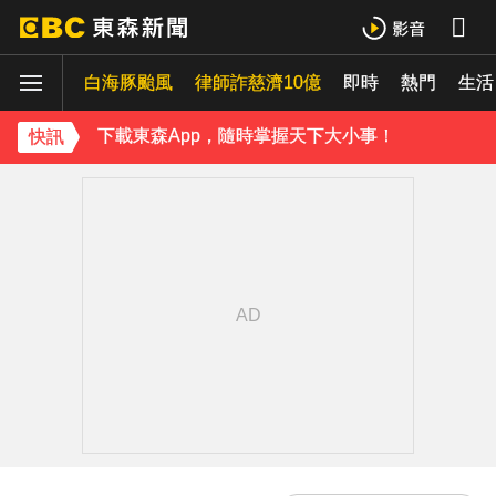
《理財達人秀》X 安聯投信免費講座報名中！搶先卡位 2027
白海豚颱風
下載東森App，隨時掌握天下大小事！
律師詐慈濟10億
即時
熱門
生活
「白海豚」逼近！最新暴風圈侵襲率曝 一縣市達59％
快訊