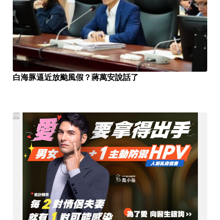
白海豚逼近放颱風假？蔣萬安說話了
PR