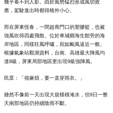
幾乎看不到人影。由於風勢猛烈形成風切效
應，駕駛進出時都得格外小心。
而在屏東恆春，一間超商門口的塑膠籃，也被
強風吹得四處飛散。位於車城鄉海生館旁的海
岸地區，同樣狂風呼嘯，宛如颱風逼近一般。
根據氣象站觀測資料，台南、高雄最大陣風均
達8級，屏東局部地區更出現9級強陣風。
民眾：「很麻煩，要一直穿雨衣。」
雖然不像前一天出現大規模積淹水，但9日一整
天南部地區仍持續陰雨不斷。