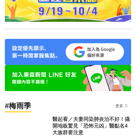
#梅雨季
更多
醫起看／夫妻同染肺炎治不好！撬
開地板驚見「恐怖元凶」醫點名4
大族群要注意