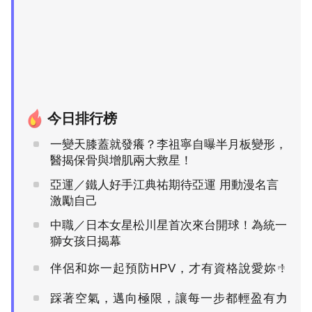
今日排行榜
一變天膝蓋就發癢？李祖寧自曝半月板變形，
醫揭保骨與增肌兩大救星！
亞運／鐵人好手江典祐期待亞運 用動漫名言
激勵自己
中職／日本女星松川星首次來台開球！為統一
獅女孩日揭幕
伴侶和妳一起預防HPV，才有資格說愛妳！
PR
踩著空氣，邁向極限，讓每一步都輕盈有力
PR