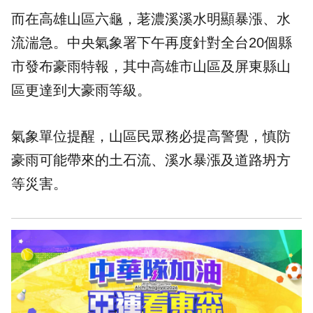
而在高雄山區六龜，荖濃溪溪水明顯暴漲、水
流湍急。中央氣象署下午再度針對全台20個縣
市發布
豪雨
特報，其中高雄市山區及屏東縣山
區更達到大豪雨等級。
氣象單位提醒，山區民眾務必提高警覺，慎防
豪雨可能帶來的土石流、溪水暴漲及道路坍方
等災害。