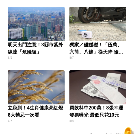
明天出門注意！3縣市紫外
獨家／碰碰碰！「伍萬、
線達「危險級」
六筒、八條」從天降 險砸
8/5
8/7
路過民眾
立秋到！4生肖健康亮紅燈
買飲料中200萬！8張幸運
6大禁忌一次看
發票曝光 最低只花10元
8/7
8/4