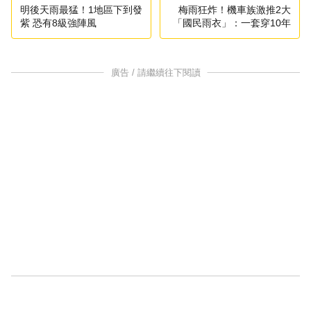
明後天雨最猛！1地區下到發
梅雨狂炸！機車族激推2大
紫 恐有8級強陣風
「國民雨衣」：一套穿10年
廣告 / 請繼續往下閱讀