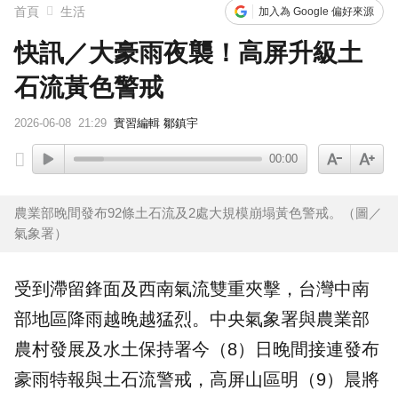
首頁
生活
加入為 Google 偏好來源
快訊／大豪雨夜襲！高屏升級土
石流黃色警戒
2026-06-08
21:29
實習編輯 鄒鎮宇
00:00
農業部晚間發布92條土石流及2處大規模崩塌黃色警戒。（圖／
氣象署）
受到
滯留鋒面
及
西南氣流
雙重夾擊，台灣中南
部地區降雨越晚越猛烈。中央氣象署與農業部
農村發展及水土保持署今（8）日晚間接連發布
豪雨特報與
土石流
警戒，高屏山區明（9）晨將