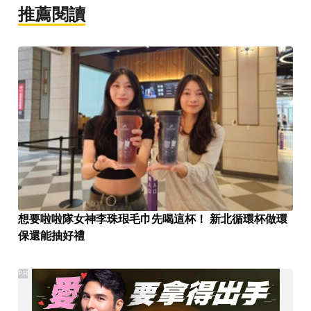
推薦閱讀
想要啦啦隊女神李珠珢毛巾先喝這杯！ 新北循環杯做環
保還能抽好禮
PR