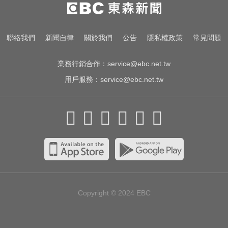
MLB／李灝宇替補2打數未敲安！拚
台將單季最多安卡關
TPBL／周儀翔重返職籃加盟國王！
聯絡我們
新聞自律
關於我們
公告
隱私權政策
常見問題
毛加恩曝簽約關鍵
業務行銷合作：
service@ebc.net.tw
用戶服務：
service@ebc.net.tw
Copyright © 2024
EBC