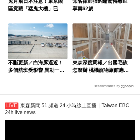
鬼月飛日本注意！東京鬧
知名律師張鈞綸驚傳離世
區竟藏「猛鬼大樓」已奪
享壽62歲
14命
不斷更新／白海豚逼近！
東森深度周報／出國毛孩
多個航班受影響 異動一次
怎麼辦 桃機寵物旅館應運
看
而生
Recommended by
東森新聞 51 頻道 24 小時線上直播｜Taiwan EBC
24h live news