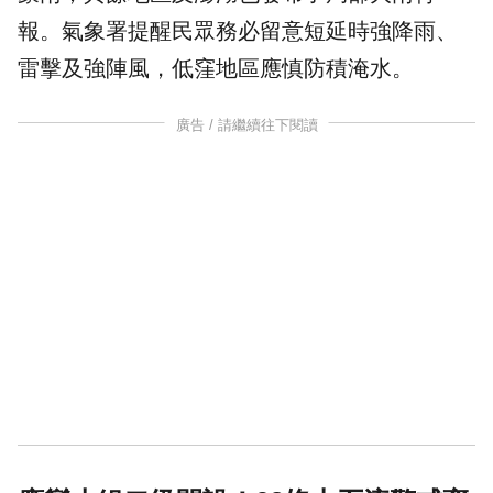
報。氣象署提醒民眾務必留意短延時強降雨、
雷擊及強陣風，低窪地區應慎防積淹水。
廣告 / 請繼續往下閱讀