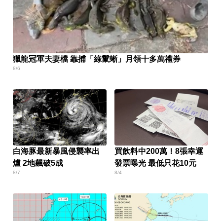
獵龍冠軍夫妻檔 靠捕「綠鬣蜥」月領十多萬禮券
8/6
白海豚最新暴風侵襲率出
買飲料中200萬！8張幸運
爐 2地飆破5成
發票曝光 最低只花10元
8/7
8/4