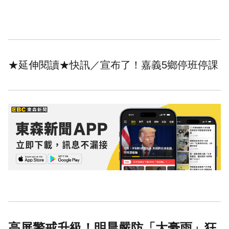
★延伸閱讀★
快訊／宣布了！嘉義5鄉停班停課
高屏警戒升級！明晨嚴防「大豪雨」狂