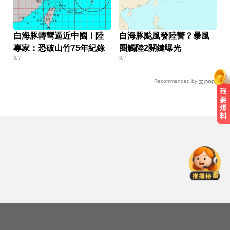
白海豚轉彎逼近中國！陸
白海豚颱風發陸警？暴風
專家：恐破山竹75年紀錄
圈觸陸2關鍵曝光
8/7
8/7
Recommended by
MLB／李灝宇替補2打數未敲安！拚
台將單季最多安卡關
TPBL／周儀翔重返職籃加盟國王！
毛加恩曝簽約關鍵
14年豪門婚變！48歲小刀證實離婚
台玻千金：還是家人