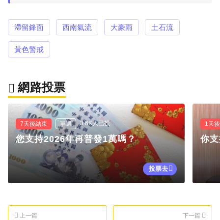
滯留鋒面
西南氣流
大豪雨
土石流
黃色警戒
網路投票
3.6K人已投
7天後結束
單選
1天
您支持2026年再普發1萬嗎？
你支
投票去
上一篇
下一篇