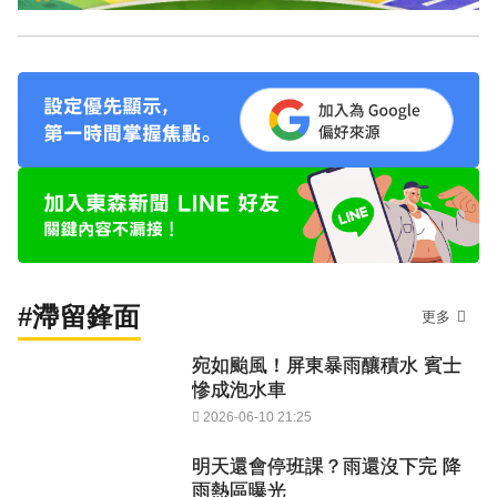
#滯留鋒面
更多
宛如颱風！屏東暴雨釀積水 賓士
慘成泡水車
2026-06-10 21:25
明天還會停班課？雨還沒下完 降
雨熱區曝光