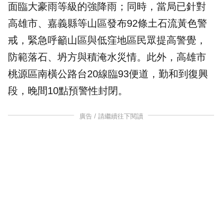
面臨
大豪雨
等級的強降雨；同時，當局已針對
高雄市、嘉義縣等山區發布92條土石流
黃色警
戒
，緊急呼籲山區與低窪地區民眾提高警覺，
防範落石、坍方與積淹水災情。此外，高雄市
桃源區南橫公路台20線臨93便道，勤和到復興
段，晚間10點預警性封閉。
廣告 / 請繼續往下閱讀