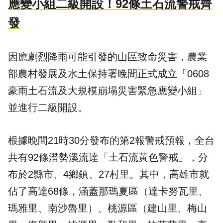
應變小組二級開設！92條土石流警戒齊
發
因應劇烈降雨可能引發的山區致命災害，農業
部農村發展及水土保持署晚間正式成立「0608
豪雨土石流及大規模崩塌災害緊急應變小組」
並進行二級開設。
根據晚間21時30分發布的第2報警戒預報，全台
共有92條潛勢溪流達「土石流黃色警戒」，分
布於2縣市、4鄉鎮、27村里。其中，高雄市就
佔了高達68條，涵蓋那瑪夏區（達卡努瓦里、
瑪雅里、南沙魯里）、桃源區（建山里、梅山