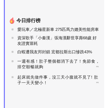
今日排行榜
愛玩車／北極星新車 275匹馬力媲美性能房車
資深歌手「小秦漢」張海漢辭世享壽68歲 好
友證實噩耗
白蝦遭我友邦封鎖 宏都拉斯出口慘跌43%
一週有感！肚子整個都消下去了！免節食，
排空順暢就夠
PR
起床就先做件事，沒三天小腹就不見了! 肚
子一天天變小！
PR