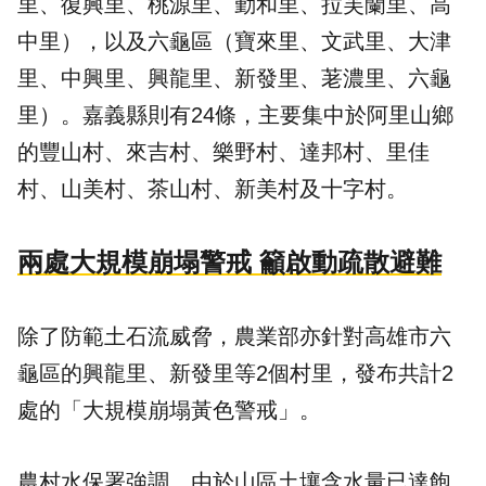
里、復興里、桃源里、勤和里、拉芙蘭里、高
中里），以及六龜區（寶來里、文武里、大津
里、中興里、興龍里、新發里、荖濃里、六龜
里）。嘉義縣則有24條，主要集中於阿里山鄉
的豐山村、來吉村、樂野村、達邦村、里佳
村、山美村、茶山村、新美村及十字村。
兩處大規模崩塌警戒 籲啟動疏散避難
除了防範土石流威脅，農業部亦針對高雄市六
龜區的興龍里、新發里等2個村里，發布共計2
處的「大規模崩塌黃色警戒」。
農村水保署強調，由於山區土壤含水量已達飽