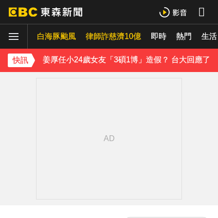
《理財達人秀》X 安聯投信免費講座報名中！搶先卡位 2027
白海豚颱風
律師詐慈濟10億
即時
熱門
生活
70歲鋼吉他大師湯米德塔莫驟逝 妻淚喊：永遠是我一生摯愛
姜厚任小24歲女友「3碩1博」造假？ 台大回應了
快訊
下載東森App，隨時掌握天下大小事！
五角大廈再公開UFO檔案 飛官阿富汗驚見「巨大三角形」