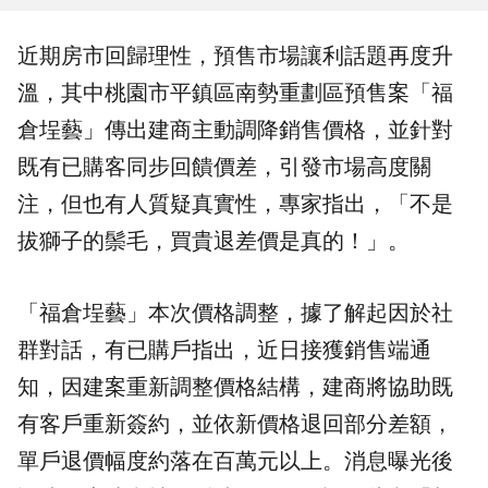
近期房市回歸理性，
預售市場
讓利話題再度升
溫，其中
桃園市
平鎮區南勢重劃區預售案「
福
倉埕藝
」傳出建商主動調降銷售價格，並針對
既有已購客同步回饋價差，引發市場高度關
注，但也有人質疑真實性，專家指出，「不是
拔獅子的鬃毛，
買貴退差價
是真的！」。
「福倉埕藝」本次價格調整，據了解起因於社
群對話，有已購戶指出，近日接獲銷售端通
知，因建案重新調整價格結構，建商將協助既
有客戶重新簽約，並依新價格退回部分差額，
單戶退價幅度約落在百萬元以上。消息曝光後