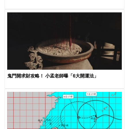
鬼門開求財攻略！ 小孟老師曝「6大開運法」