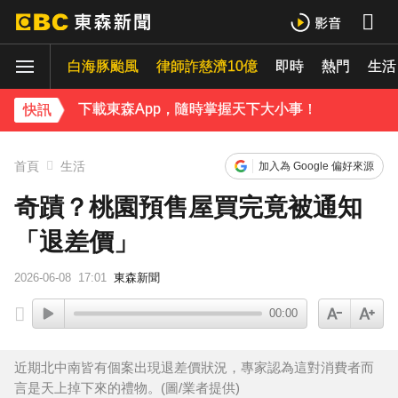
《理財達人秀》X 安聯投信免費講座報名中！搶先卡位 2027
白海豚颱風
下載東森App，隨時掌握天下大小事！
律師詐慈濟10億
即時
熱門
生活
《理財達人秀》X 安聯投信免費講座報名中！搶先卡位 2027
快訊
首頁
生活
加入為 Google 偏好來源
奇蹟？桃園預售屋買完竟被通知
「退差價」
2026-06-08
17:01
東森新聞
00:00
近期北中南皆有個案出現退差價狀況，專家認為這對消費者而
言是天上掉下來的禮物。(圖/業者提供)