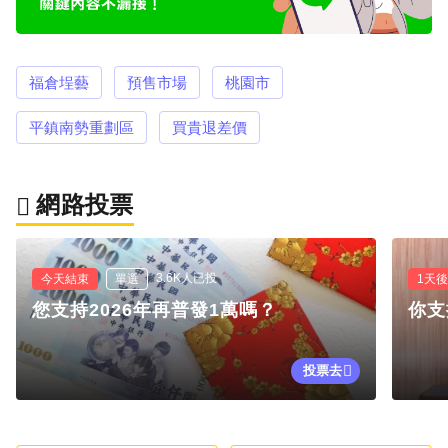
福倉埕藝
預售市場
桃園市
平鎮南勢重劃區
買貴退差價
網路投票
3.6K人已投
今天結束
單選
1天
您支持2026年再普發1萬嗎？
你支
投票去