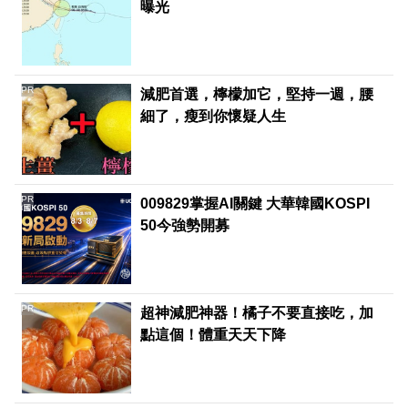
曝光
PR
減肥首選，檸檬加它，堅持一週，腰
細了，瘦到你懷疑人生
PR
009829掌握AI關鍵 大華韓國KOSPI
50今強勢開募
PR
超神減肥神器！橘子不要直接吃，加
點這個！體重天天下降