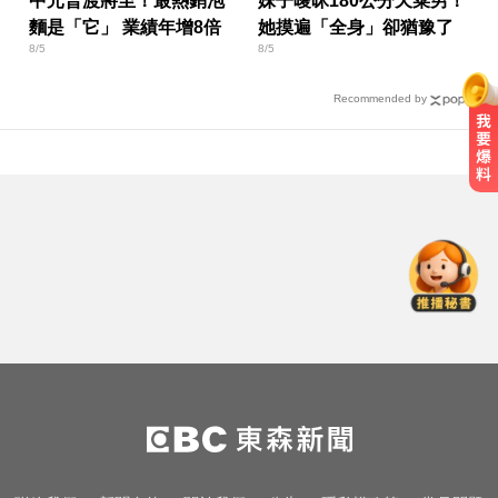
中元普渡將至！最熱銷泡
妹子曖昧180公分天菜男！
麵是「它」 業績年增8倍
她摸遍「全身」卻猶豫了
8/5
8/5
Recommended by
出國回台發燒狂拉！男竟罹傷寒 醫
示警：恐爆敗血症
千金股跌落神壇！國巨收540元 分
析師：只是剛開始
10共機、6共艦擾台！6架次越中線
侵中部西南空域
出國回台發燒狂拉！男竟罹傷寒 醫
示警：恐爆敗血症