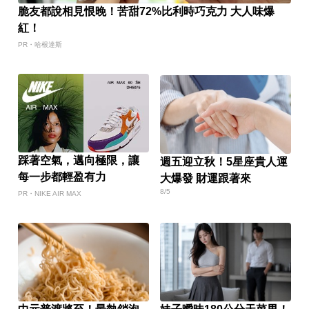
脆友都說相見恨晚！苦甜72%比利時巧克力 大人味爆
紅！
PR・哈根達斯
踩著空氣，邁向極限，讓
週五迎立秋！5星座貴人運
每一步都輕盈有力
大爆發 財運跟著來
8/5
PR・NIKE AIR MAX