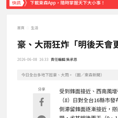
下載東森App，隨時掌握天下大小事！
快訊
兆基屋管相關公司傳財務危機 檢調約談前董
首頁
生活
豪、大雨狂炸「明後天會更
2026-06-08
16:33
責任編輯 吳承恩
今日全台多地下起豪、大雨。（圖／東森新聞）
分享
受到
鋒面
接近、西南風增
（8）日對全台16縣市發
側滯留鋒面逐漸接近，搭
顯，尤其明後兩天（9、