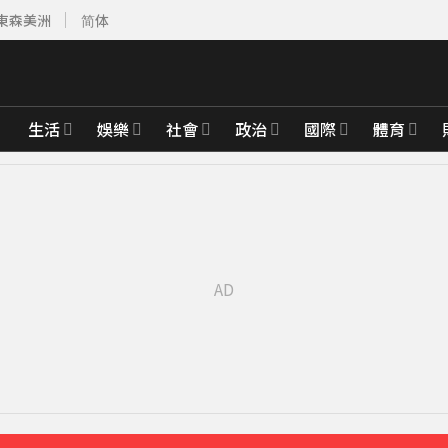
東森美洲
简体
生活
娛樂
社會
政治
國際
體育
事長
30分鐘前
路降速」演習
20分鐘前
先卡位 2027