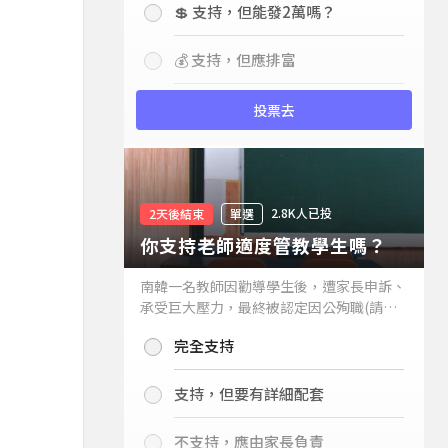
💲 支持，但能發2萬嗎？
💰 支持，但應排富
投票去
2.8K人已投
2天後結束
單選
你支持老師適度管教學生嗎？
南韓一名教師因勸導學生後，遭家長申訴、
承受巨大壓力，最終被認定因公殉職(請見
下列新聞)，引發外界關注教師教權。請問
完全支持
你支持老師適度管教學生嗎？
支持，但要有詳細配套
不支持，應由家長負責