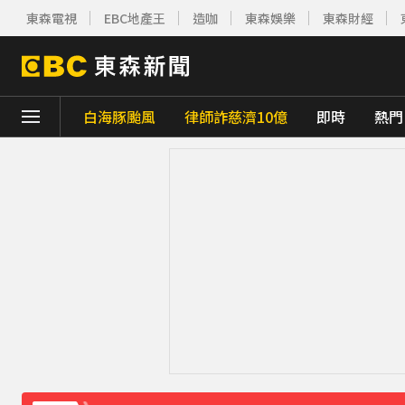
東森電視
EBC地產王
造咖
東森娛樂
東森財經
白海豚颱風
律師詐慈濟10億
即時
熱門
下載東森App，隨時掌握天下大小事！
兆基屋管相關公司傳財務危機 檢調約談前董
國家警報響別慌張！今14:30發送預告「網
《理財達人秀》X 安聯投信免費講座報名中！搶