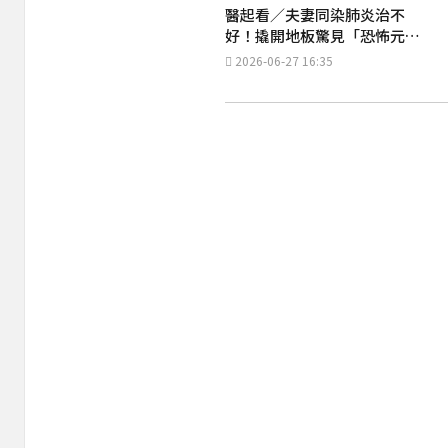
醫起看／夫妻同染肺炎治不
好！撬開地板驚見「恐怖元
凶」醫點名4大族群要注意
2026-06-27 16:35