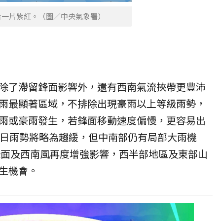
台一片紫紅。（圖／中央氣象署）
除了滯留鋒面影響外，還有西南氣流挾帶更豐沛
雨最顯著區域，不排除出現豪雨以上等級雨勢，
雨或豪雨發生，若鋒面移動速度偏慢，更容易出
1日雨勢將略為趨緩，但中南部仍有局部大雨機
留鋒面及西南風再度增強影響，西半部地區及東部山
生機會。