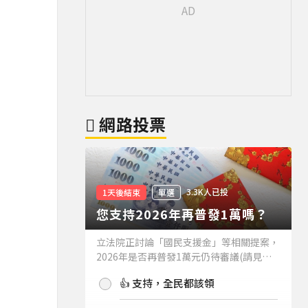
網路投票
3.3K人已投
1天後結束
單選
您支持2026年再普發1萬嗎？
立法院正討論「國民支援金」等相關提案，
2026年是否再普發1萬元仍待審議(請見下
方新聞)。如果2026年再普發1萬元，你支
👍 支持，全民都該領
持嗎？