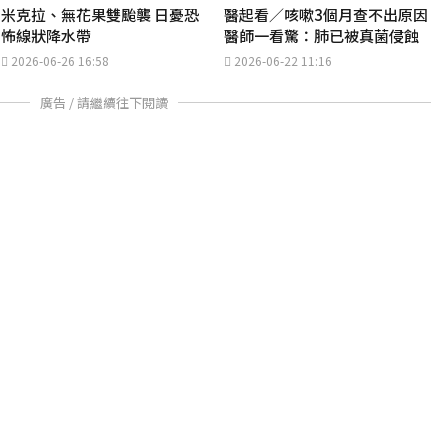
米克拉、無花果雙颱襲 日憂恐
醫起看／咳嗽3個月查不出原因
怖線狀降水帶
醫師一看驚：肺已被真菌侵蝕
2026-06-26 16:58
2026-06-22 11:16
廣告 / 請繼續往下閱讀