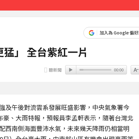
事長
30分鐘前
加入為 Google 偏
猛」 全台紫紅一片
聽新聞
00:00
強及午後對流雲系發展旺盛影響，中央
氣象署
今
布豪、
大雨特報
，預報員李孟軒表示，隨著台灣北
配西南側海面豐沛水氣，未來幾天降雨仍相當明
10日）全台豪大雨，中南部山區有機會出現豪雨等