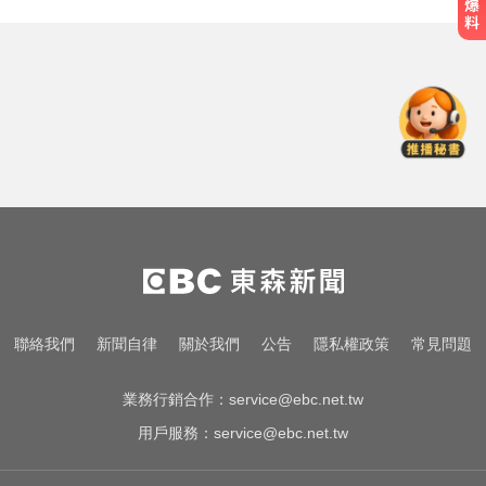
台中恐怖車禍！婦人遭大貨車猛撞
下半身重創身亡
中職／陳傑憲轟2分砲貢獻3打點！
統一獅8:2味全龍
緯創股利2度延發史上首例 金管會
說重話：考慮收回股務自辦
台中恐怖車禍！婦人遭大貨車猛撞
下半身重創身亡
中職／陳傑憲轟2分砲貢獻3打點！
聯絡我們
新聞自律
關於我們
公告
隱私權政策
常見問題
統一獅8:2味全龍
業務行銷合作：
service@ebc.net.tw
用戶服務：
service@ebc.net.tw