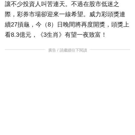
讓不少投資人叫苦連天。不過在股市低迷之
際，彩券市場卻迎來一線希望。
威力彩
頭獎
連
續27摃龜，今（8）日晚間將再度開獎，頭獎上
看8.3億元，《3
生肖
》有望一夜致富！
廣告 / 請繼續往下閱讀