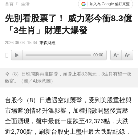
首頁
生活
加入為 Google 偏好來源
先別看股票了！ 威力彩今衝8.3億
「3生肖」財運大爆發
2026-06-08
15:34
東森財經
00:00
今（8）日晚間將再度開獎，頭獎上看8.3億元，3生肖有望一夜
致富。（圖／AI示意圖）
台股今（8）日遭遇空頭襲擊，受到美股重挫與
市場避險情緒升溫影響，加權指數開盤後賣壓
全面湧現，盤中最低一度跌至42,376點，大跌
近2,700點，刷新台股史上盤中最大跌點紀錄，