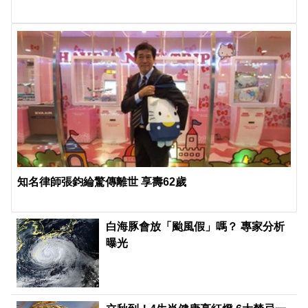
知名律師張鈞綸驚傳離世 享壽62歲
白海豚會放「颱風假」嗎？ 專家分析
曝光