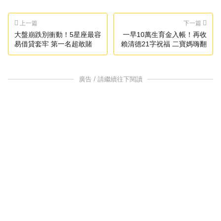
上一篇
下一篇
大盤崩跌別衝動！5星座最容
一早10萬生育金入帳！再收
易借貸套牢 第一名超敢賭
賴清德21字祝福 二寶媽嗨翻
廣告 / 請繼續往下閱讀