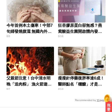
今年首例本土傷寒！中部7
狂吞膠原蛋白卻無感？燕
旬婦發燒腹瀉 無國內外旅
窩酸益生菌開啟體內發光
8/6
6/18
遊史
燈泡
父親節注意！台中清水明
瘦瘦針停藥復胖率達6成！
晚「送肉粽」 漁火節遊客
醫師點名「穩醣」才是根
8/7
2/13
恐迎煞
本關鍵
Recommended by