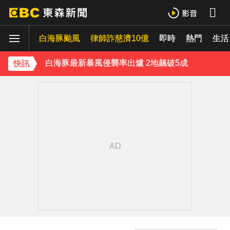
孫嘉蕊／慈濟採購疫苗遭詐10億！嘆「莫忘初心」：善意也需監督
白海豚颱風
獨家／白海豚颱風直撲沖繩！ 獨家直擊那霸風雨
律師詐慈濟10億
即時
熱門
生活
白海豚最新暴風侵襲率出爐 2地飆破5成
快訊
父親節注意！台中清水明晚「送肉粽」 漁火節遊客恐迎煞
《理財達人秀》X 安聯投信免費講座報名中！搶先卡位 2027
下載東森App，隨時掌握天下大小事！
白海豚轉彎逼近中國！陸專家：恐破山竹75年紀錄