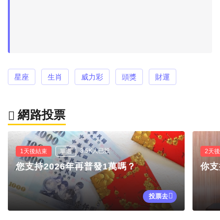
星座
生肖
威力彩
頭獎
財運
網路投票
3.5K人已投
1天後結束
單選
2天
您支持2026年再普發1萬嗎？
你支
投票去