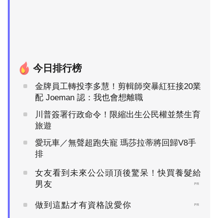
今日排行榜
金牌員工轉投李多慧！剪輯師突暴紅狂接20業
配 Joeman 認：我也會想離職
川普簽署行政命令！限縮出生公民權並禁生育
旅遊
愛玩車／無聲超跑失寵 瑪莎拉蒂將回歸V8手
排
女友看到未來公公頭頂後驚呆！快買養髮給
男友
PR
做到這點才有資格說愛你
PR