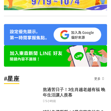
#星座
更多
熬過苦日子！3生肖越老越有福 晚
年生活讓人羨慕
5小時前