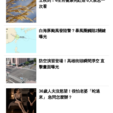
立秋到！4生肖健康亮紅燈 6大禁忌一
次看
白海豚颱風發陸警？暴風圈觸陸2關鍵
曝光
防空演習登場！高雄街頭瞬間淨空 直
擊畫面曝光
36歲人夫沒慾望！很怕老婆「蛇過
來」 急問怎麼辦？