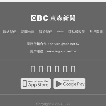
車 車頭嚴重變形
奧運、世界盃「性招待裁判」 南韓
足協報公帳被抓包
宏碁發現兆基內部管理缺失 辭任董
聯絡我們
新聞自律
關於我們
公告
隱私權政策
常見問題
事長撤出經營層
業務行銷合作：
service@ebc.net.tw
用戶服務：
service@ebc.net.tw
Copyright © 2024
EBC