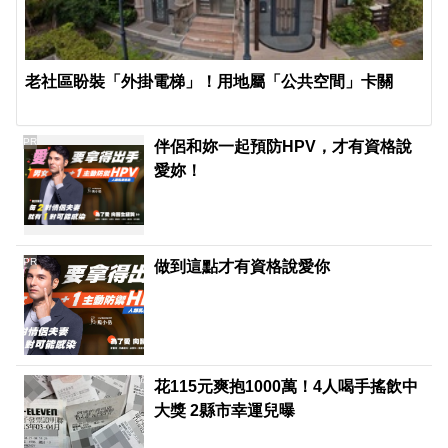
老社區盼裝「外掛電梯」！用地屬「公共空間」卡關
PR
伴侶和妳一起預防HPV，才有資格說
愛妳！
PR
做到這點才有資格說愛你
花115元爽抱1000萬！4人喝手搖飲中
大獎 2縣市幸運兒曝