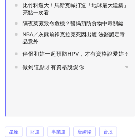
比竹科還大！馬斯克喊打造「地球最大建築」
亮點一次看
隔夜菜藏致命危機？醫揭預防食物中毒關鍵
NBA／灰熊前鋒克拉克死因出爐 法醫認定毒
品意外
伴侶和妳一起預防HPV，才有資格說愛妳！
PR
做到這點才有資格說愛你
PR
星座
財運
事業運
唐綺陽
台股