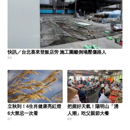
快訊／台北喜來登飯店旁 施工圍籬倒塌壓傷路人
8/8
立秋到！4生肖健康亮紅燈
把握好天氣！陽明山「湧
6大禁忌一次看
人潮」吃父親節大餐
8/7
8/8