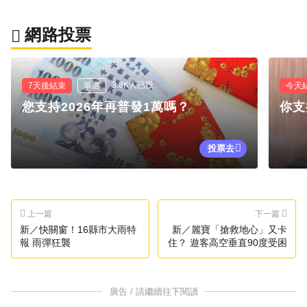
網路投票
3.8K人已投
7天後結束
單選
今天
您支持2026年再普發1萬嗎？
你支
投票去
上一篇
下一篇
新／快關窗！16縣市大雨特
新／麗寶「搶救地心」又卡
報 雨彈狂襲
住？ 遊客高空垂直90度受困
廣告 / 請繼續往下閱讀