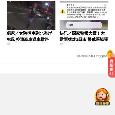
獨家／女騎檔車到北海岸
快訊／國家警報大響！大
兜風 控遭豪車逼車擋路
雷雨猛炸3縣市 警戒區域曝
8/8
8/8
Recommended by
奧運、世界盃「性招待裁判」 南韓
足協報公帳被抓包
宏碁發現兆基內部管理缺失 辭任董
事長撤出經營層
高雄恐怖車禍！電動車失控連撞13