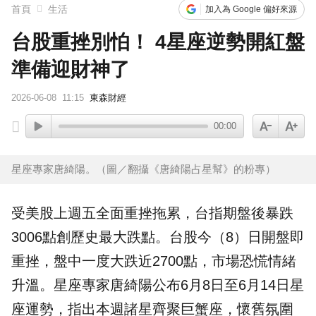
首頁
生活
加入為 Google 偏好來源
台股重挫別怕！ 4星座逆勢開紅盤
準備迎財神了
2026-06-08
11:15
東森財經
00:00
星座專家唐綺陽。（圖／翻攝《唐綺陽占星幫》的粉專）
受美股上週五全面重挫拖累，台指期盤後暴跌
3006點創歷史最大跌點。
台股
今（8）日開盤即
重挫，盤中一度大跌近2700點，市場恐慌情緒
升溫。
星座
專家
唐綺陽
公布6月8日至6月14日星
座運勢，指出本週諸星齊聚巨蟹座，懷舊氛圍