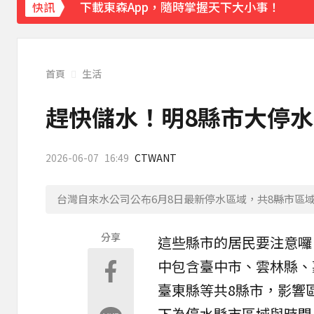
下載東森App，隨時掌握天下大小事！
快訊
鷹架掉落砸傷婦人！南港LaLaport宣布3
首頁
生活
趕快儲水！明8縣市大停水
2026-06-07
16:49
CTWANT
台灣自來水公司公布6月8日最新停水區域，共8縣市區域
分享
這些縣市的居民要注意囉
中包含
臺中
市、
雲林
縣、
臺東縣等共8縣市，影響
下為停水縣市區域與時間