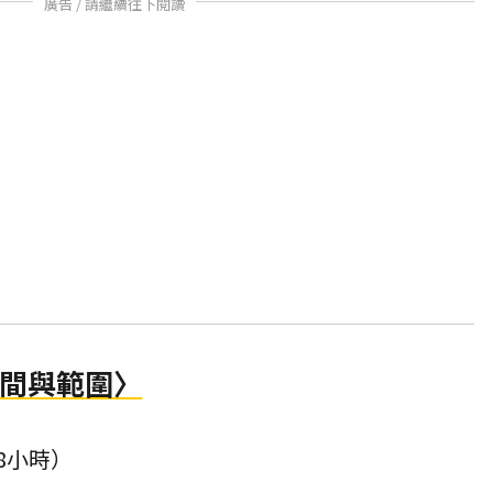
廣告 / 請繼續往下閱讀
時間與範圍〉
共8小時）