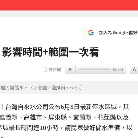
櫃位暫停營業
4分鐘前
加入為 Google 偏
 影響時間+範圍一次看
聽新聞
00:00
居民需儲水。（示意圖／翻攝自pexels）
！台灣自來水公司公布6月8日最新
停水
區域，其
嘉義
縣、
高雄
市、屏東縣、宜蘭縣、花蓮縣以及
區域最長時間達10小時，請民眾做好儲水準備，以
。