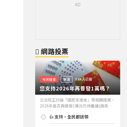
網路投票
3.6K人已投
今天結束
單選
您支持2026年再普發1萬嗎？
立法院正討論「國民支援金」等相關提案，
2026年是否再普發1萬元仍待審議(請見下
方新聞)。如果2026年再普發1萬元，你支
👍 支持，全民都該領
持嗎？