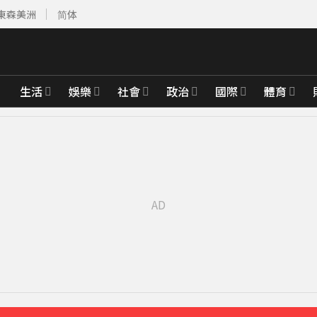
東森美洲
简体
生活
娛樂
社會
政治
國際
體育
櫃位暫停營業
4分鐘前
戶停電
36分鐘前
擊
39分鐘前
先卡位 2027