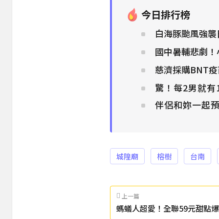
今日排行榜
白海豚颱風強襲
國中暑輔悲劇！小
慈濟採購BNT
驚！每2男就有
伴侶和妳一起預
城隍廟
榕樹
台南
上一篇
螞蟻人超愛！全聯59元甜點爆