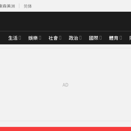
東森美洲
简体
生活
娛樂
社會
政治
國際
體育
先卡位 2027