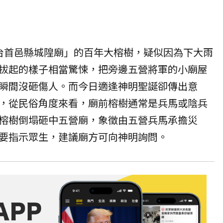
台首邑縣城隍廟
」的百年大榕樹，疑似因為下大雨
拔起的樣子相當驚悚，把旁邊五營將軍的小廟屋
瞬間沒砸傷人。而今日適逢神明聖誕卻傳出意
，從民俗角度來看，廟前榕樹通常是兵馬或陰兵
榕樹倒塌砸中五營廟，象徵由五營兵馬承擔災
要指示眾生，建議廟方可向神明詢問。