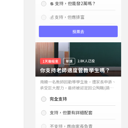
💲 支持，但能發2萬嗎？
💰 支持，但應排富
投票去
2.8K人已投
1天後結束
單選
你支持老師適度管教學生嗎？
南韓一名教師因勸導學生後，遭家長申訴、
承受巨大壓力，最終被認定因公殉職(請見
下列新聞)，引發外界關注教師教權。請問
完全支持
你支持老師適度管教學生嗎？
支持，但要有詳細配套
不支持，應由家長負責