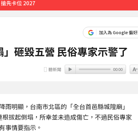
先卡位 2027
加入為 Google 偏
塌」砸毀五營 民俗專家示警了
聽新聞
00:00
）
降雨明顯，
台南
市北區的「全台首邑縣
城隍廟
」
連根拔起倒塌，所幸並未造成傷亡，不過民俗專家
有事情要指示。