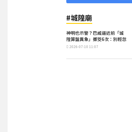
#城隍廟
神明也示警？巴威逼近前「城
隍算盤異象」擲筊6次：別輕忽
2026-07-10 11:07