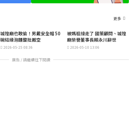
更多
城隍廟也敢偷！男戴安全帽 50
被媽祖接走了 國策顧問、城隍
碗結緣泡麵整批搬空
廟榮譽董事長賴永川辭世
2026-05-25 08:36
2026-05-10 13:06
廣告 / 請繼續往下閱讀