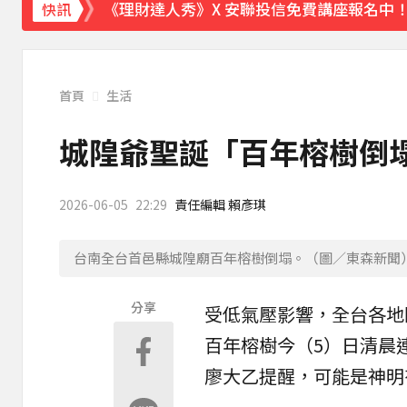
《理財達人秀》X 安聯投信免費講座報名中！搶
快訊
首頁
生活
城隍爺聖誕「百年榕樹倒
2026-06-05
22:29
責任編輯 賴彥琪
台南全台首邑縣城隍廟百年榕樹倒塌。（圖／東森新聞
分享
受低氣壓影響，全台各地
百年
榕樹
今（5）日清晨
廖大乙
提醒，可能是神明