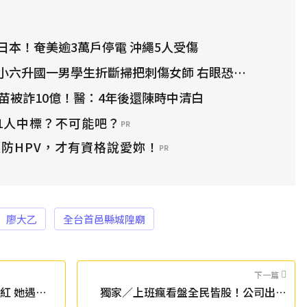
日本！奄美逾3萬戶停電 沖繩5人受傷
六升國一男學生折斷掃把刺傷女師 右眼恐失明
疫苗被詐10億！醫：4年後還陳時中清白
1人中標？不可能吧？
PR
防HPV，才有資格說愛妳！
PR
廖大乙
全台首邑縣城隍廟
下一篇
紅 她遇現
獨家／上班瘋看盤全民皆股！公司出招