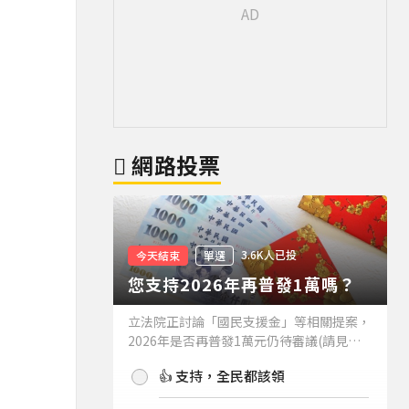
網路投票
3.6K人已投
今天結束
單選
您支持2026年再普發1萬嗎？
立法院正討論「國民支援金」等相關提案，
2026年是否再普發1萬元仍待審議(請見下
方新聞)。如果2026年再普發1萬元，你支
👍 支持，全民都該領
持嗎？