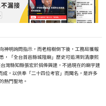
向神明詢問指示，而老榕樹倒下後，工務局獲報
悉，「全台首邑縣城隍廟」歷史可追溯到清康熙
時任台灣縣知縣張宏於捐俸興建，不過現在的廟宇建
建而成，以供奉「二十四位考官」而聞名，
是許多
的熱門聖地
。