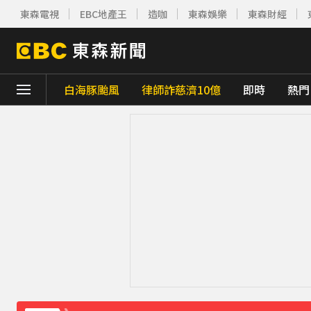
東森電視
EBC地產王
造咖
東森娛樂
東森財經
白海豚颱風
律師詐慈濟10億
即時
熱門
下載東森App，隨時掌握天下大小事！
《理財達人秀》X 安聯投信免費講座報名中！搶
下載東森App，隨時掌握天下大小事！