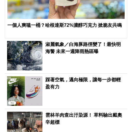
一個人爽嗑一桶？哈根達斯72%濃醇巧克力 掀脆友共鳴
淑麗氣象／白海豚路徑變了！最快明
海警 未來一週降雨熱區曝
PR
踩著空氣，邁向極限，讓每一步都輕
盈有力
雲林羊肉查出汙染源！ 草料驗出戴奧
辛超標