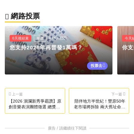
網路投票
4.1K人已投
6天後結束
單選
今天
您支持2026年再普發1萬嗎？
你支
投票去
上一篇
下一篇
【2026 洄瀾新秀爭霸讚】原
陪伴地方半世紀！豐原50年
創音樂表演團體徵選 總獎金
老市場將拆除 兩大舊址命運
45萬元 下一個金曲獎得主就
曝光
是你／妳
廣告 / 請繼續往下閱讀