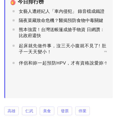
今日排行榜
女藝人遭經紀人「車內侵犯」 錄音檔成鐵證
隔夜菜藏致命危機？醫揭預防食物中毒關鍵
熊本強震！台灣送帳篷成搶手物資 日網讚：
比政府還快
起床就先做件事，沒三天小腹就不見了! 肚
子一天天變小！
PR
伴侶和妳一起預防HPV，才有資格說愛妳！
PR
高雄
仁武
美食
發票
停業