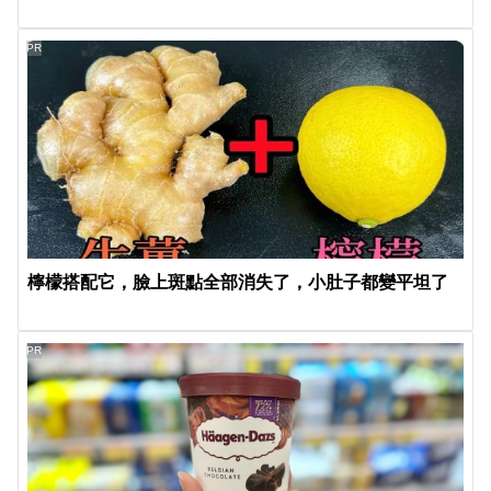
PR
檸檬搭配它，臉上斑點全部消失了，小肚子都變平坦了
PR