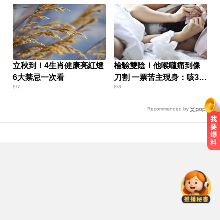
立秋到！4生肖健康亮紅燈
檢驗雙陰！他喉嚨痛到像
6大禁忌一次看
刀割 一票苦主現身：咳3周
8/7
8/8
還沒好
Recommended by
五角大廈再公開UFO檔案 飛官阿富
汗驚見「巨大三角形」
天天吃燒烤香腸 14歲女竟罹大腸癌
涉製毒、跨國販毒！埃及女星被判