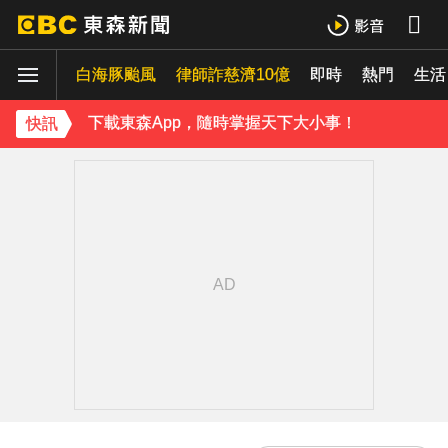
《理財達人秀》X 安聯投信免費講座報名中！搶先卡位 2027
白海豚颱風
下載東森App，隨時掌握天下大小事！
律師詐慈濟10億
即時
熱門
生活
《理財達人秀》X 安聯投信免費講座報名中！搶先卡位 2027
快訊