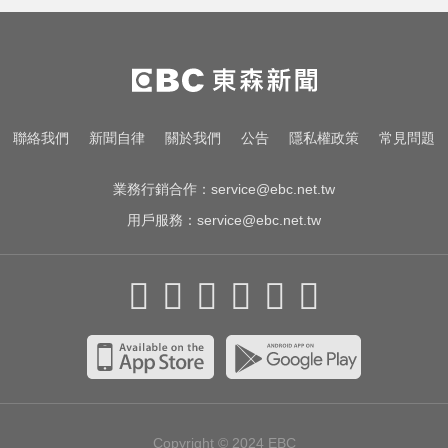
死刑
五角大廈再公開UFO檔案 飛官阿富
汗驚見「巨大三角形」
聯絡我們
新聞自律
關於我們
公告
隱私權政策
常見問題
天天吃燒烤香腸 14歲女竟罹大腸癌
業務行銷合作：
service@ebc.net.tw
用戶服務：
service@ebc.net.tw
Copyright © 2024
EBC