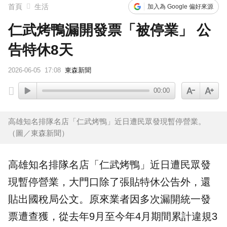
首頁
生活
加入為 Google 偏好來源
仁武烤鴨漏開發票「被停業」 公
告特休8天
2026-06-05
17:08
東森新聞
00:00
高雄知名排隊名店「仁武烤鴨」近日遭民眾發現暫停營業。
（圖／東森新聞）
高雄
知名排隊名店「
仁武
烤鴨」近日遭民眾發
現暫停營業，大門口除了張貼特休公告外，還
貼出國稅局公文。原來業者因多次漏開統一
發
票
遭查獲，從去年9月至今年4月期間累計違規3