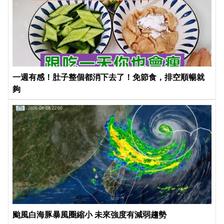
一週有感！肚子整個都消下去了！免節食，排空順暢就
夠
颱風白海豚暴風圈縮小 未來強度有減弱趨勢