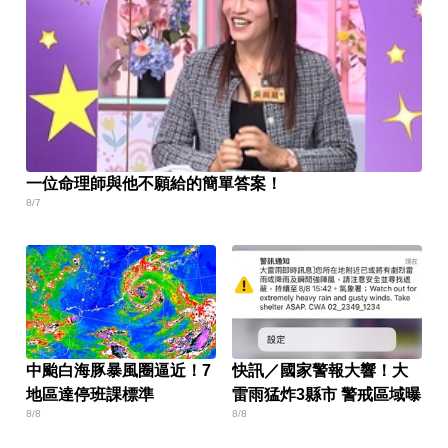
一位命理師與他不願給的簡單答案！
8/7
中颱白海豚暴風圈逼近！7
快訊／國家警報大響！大
地區達停班課標準
雷雨猛炸3縣市 警戒區域曝
8/8
8/8