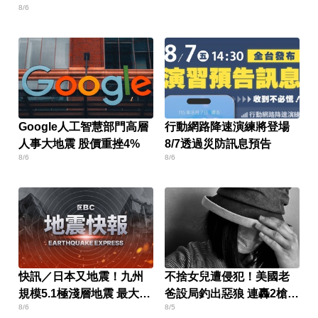
8/6
Google人工智慧部門高層
行動網路降速演練將登場
人事大地震 股價重挫4%
8/7透過災防訊息預告
8/6
8/6
快訊／日本又地震！九州
不捨女兒遭侵犯！美國老
規模5.1極淺層地震 最大震
爸設局釣出惡狼 連轟2槍復
8/6
8/5
度4級
仇