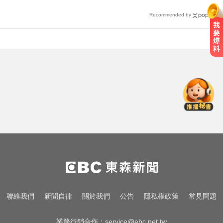
Recommended by
愛玩車／凱旋雙車登場 660新動力
更順暢
兩大外送平台：城鎮韌性演習區域
暫停配送服務
才宣佈停播一週！網紅「肥大叔」
突離世 團隊發聲證實
愛玩車／凱旋雙車登場 660新動力
更順暢
兩大外送平台：城鎮韌性演習區域
聯絡我們
新聞自律
關於我們
公告
隱私權政策
常見問題
暫停配送服務
業務行銷合作：
service@ebc.net.tw