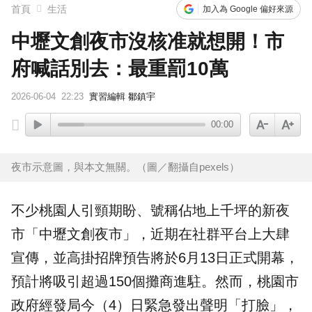
首頁
生活
加入為 Google 偏好來源
中壢文創夜市沒核准就想開！市
府喊話別去：最重罰10萬
2026-06-04
22:23
實習編輯 鄒鎮宇
00:00
夜市示意圖，與本文無關。（圖／翻攝自pexels）
不少
桃園
人引頸期盼、號稱佔地上千坪的新
夜
市
「
中壢文創夜市
」，近期在社群平台上大肆
宣傳，並高掛招牌預告將於6月13日正式開幕，
預計將吸引超過150個攤商進駐。然而，桃園市
政府經發局今（4）日緊急發出聲明「打臉」，