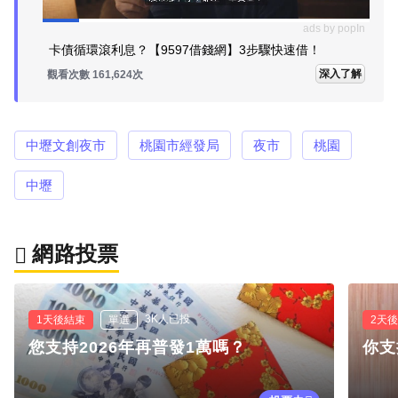
ads by popIn
卡債循環滾利息？【9597借錢網】3步驟快速借！
深入了解
觀看次數 161,624次
中壢文創夜市
桃園市經發局
夜市
桃園
中壢
網路投票
3K人已投
1天後結束
單選
2天
您支持2026年再普發1萬嗎？
你支