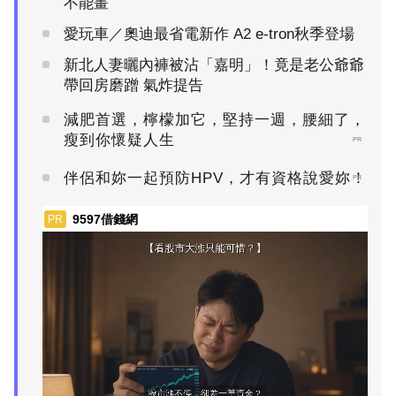
不能畫
愛玩車／奧迪最省電新作 A2 e-tron秋季登場
新北人妻曬內褲被沾「嘉明」！竟是老公爺爺
帶回房磨蹭 氣炸提告
減肥首選，檸檬加它，堅持一週，腰細了，
瘦到你懷疑人生
PR
伴侶和妳一起預防HPV，才有資格說愛妳！
PR
9597借錢網
PR