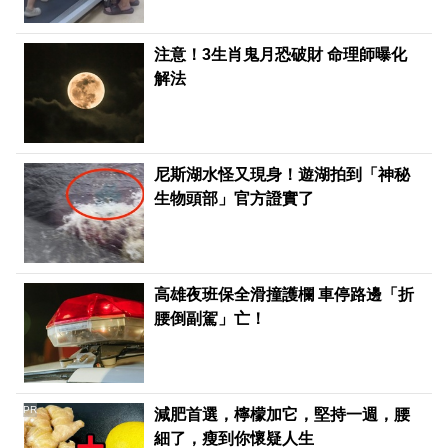
注意！3生肖鬼月恐破財 命理師曝化
解法
尼斯湖水怪又現身！遊湖拍到「神秘
生物頭部」官方證實了
高雄夜班保全滑撞護欄 車停路邊「折
腰倒副駕」亡！
PR
減肥首選，檸檬加它，堅持一週，腰
細了，瘦到你懷疑人生