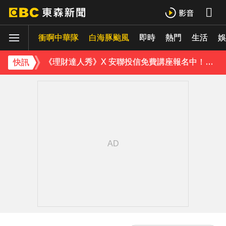
《理財達人秀》X 安聯投信免費講座報名中！搶先卡位 2027
衝啊中華隊
下載東森App，隨時掌握天下大小事！
白海豚颱風
即時
熱門
生活
娛
《理財達人秀》X 安聯投信免費講座報名中！搶先卡位 2027
快訊