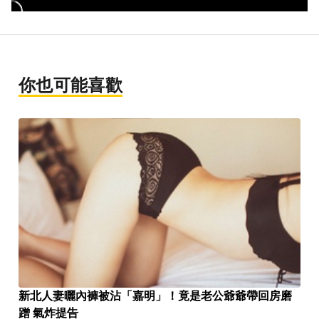
你也可能喜歡
新北人妻曬內褲被沾「嘉明」！竟是老公爺爺帶回房磨
蹭 氣炸提告