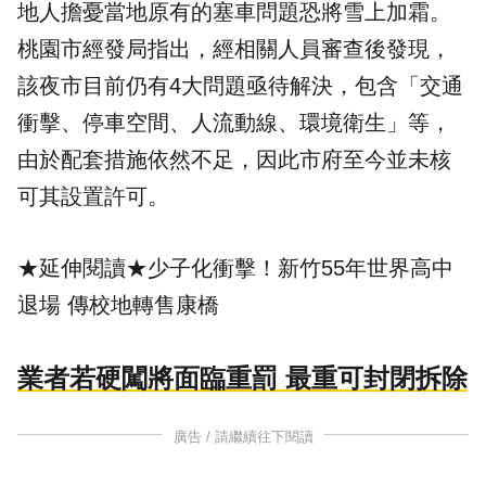
地人擔憂當地原有的塞車問題恐將雪上加霜。
桃園市經發局
指出，經相關人員審查後發現，
該夜市目前仍有4大問題亟待解決，包含「交通
衝擊、停車空間、人流動線、環境衛生」等，
由於配套措施依然不足，因此市府至今並未核
可其設置許可。
★延伸閱讀★
少子化衝擊！新竹55年世界高中
退場 傳校地轉售康橋
業者若硬闖將面臨重罰 最重可封閉拆除
廣告 / 請繼續往下閱讀