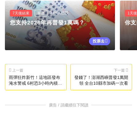
3.8K人已投
7天後結束
單選
1天
您支持2026年再普發1萬嗎？
你支
投票去
上一篇
下一篇
雨彈狂炸新竹！這地區發布
發錢了！澎湖西嶼普發1萬開
淹水警戒 6村恐3小時內積淹
領 全台10縣市加碼一次看
水
廣告 / 請繼續往下閱讀