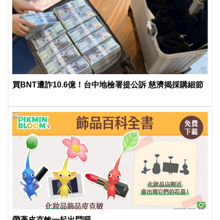
買BNT遭詐10.6億！台中地檢署提公訴 慈濟揭採購細節
PR
帶著皮克敏一起出門吧