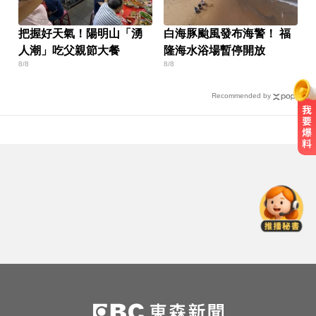
把握好天氣！陽明山「湧
白海豚颱風發布海警！ 福
人潮」吃父親節大餐
隆海水浴場暫停開放
8/8
8/8
Recommended by
千金股跌落神壇！國巨收540元 分
析師：只是剛開始
高雄恐怖車禍！電動車失控連撞13
車 車頭嚴重變形
NBA／灰熊前鋒克拉克死因出爐 法
醫認定毒品意外
千金股跌落神壇！國巨收540元 分