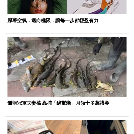
踩著空氣，邁向極限，讓每一步都輕盈有力
獵龍冠軍夫妻檔 靠捕「綠鬣蜥」月領十多萬禮券