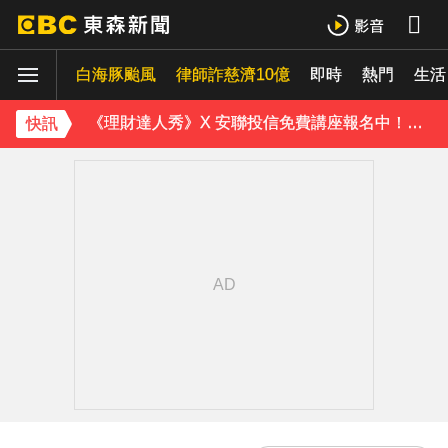
油價繼續凍漲！下週汽油、柴油維持不調整
白海豚颱風
白海豚颱風逼近 氣象署：本島發陸警機率低
律師詐慈濟10億
即時
熱門
生活
《理財達人秀》X 安聯投信免費講座報名中！搶先卡位 2027
快訊
《半澤直樹》男星宣布再婚！迎新生命雙喜臨門
下載東森App，隨時掌握天下大小事！
今晚回家注意！台中清水今夜「送肉粽」路線跨彰化4鄉鎮