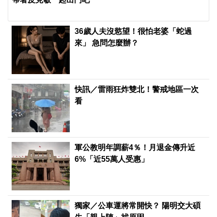
36歲人夫沒慾望！很怕老婆「蛇過
來」 急問怎麼辦？
快訊／雷雨狂炸雙北！警戒地區一次
看
軍公教明年調薪4％！月退金傳升近
6%「近55萬人受惠」
獨家／公車運將常開快？ 陽明交大碩