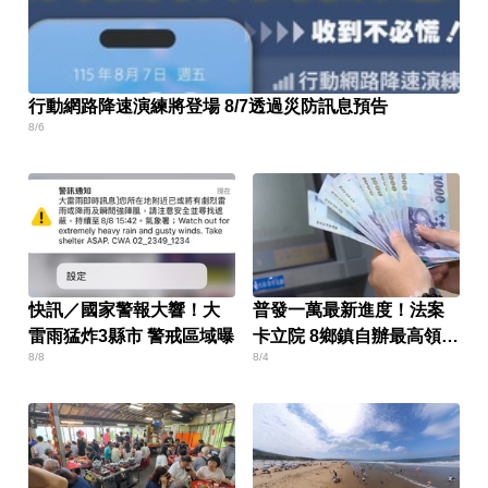
行動網路降速演練將登場 8/7透過災防訊息預告
8/6
快訊／國家警報大響！大
普發一萬最新進度！法案
雷雨猛炸3縣市 警戒區域曝
卡立院 8鄉鎮自辦最高領1
8/8
8/4
萬