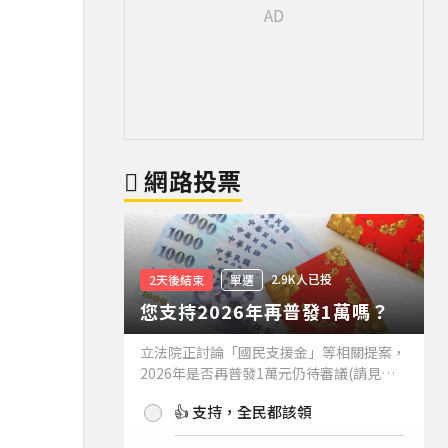
網路投票
2.9K人已投
2天後結束
單選
您支持2026年再普發1萬嗎？
立法院正討論「國民支援金」等相關提案，
2026年是否再普發1萬元仍待審議(請見下
方新聞)。如果2026年再普發1萬元，你支
👍 支持，全民都該領
持嗎？