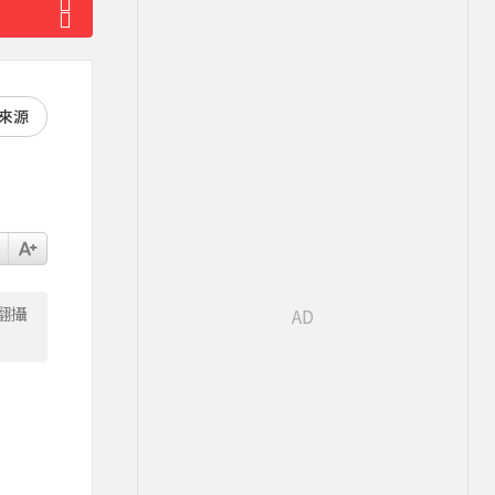
好來源
翻攝