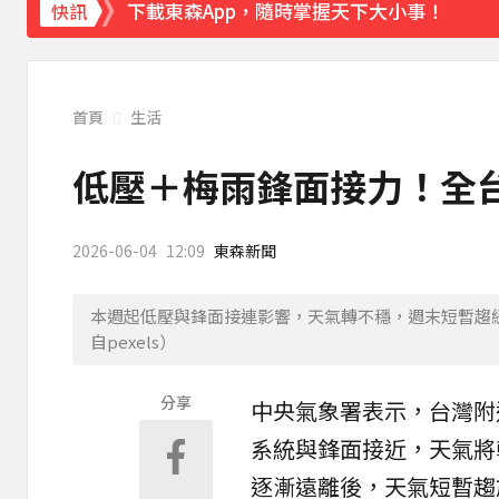
下載東森App，隨時掌握天下大小事！
快訊
《理財達人秀》X 安聯投信免費講座報名中！搶
首頁
生活
低壓＋梅雨鋒面接力！全
2026-06-04
12:09
東森新聞
本週起低壓與鋒面接連影響，天氣轉不穩，週末短暫趨
自pexels）
分享
中央氣象署表示，
台灣
附
系統與鋒面接近，
天氣
將
逐漸遠離後，天氣短暫趨