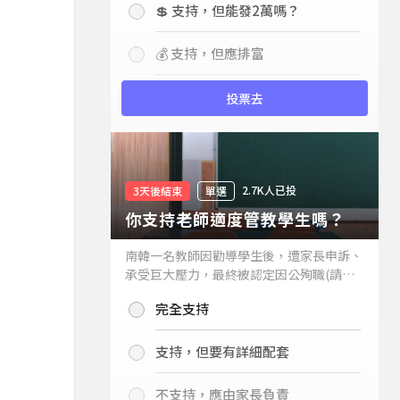
💲 支持，但能發2萬嗎？
💰 支持，但應排富
投票去
2.7K人已投
3天後結束
單選
你支持老師適度管教學生嗎？
南韓一名教師因勸導學生後，遭家長申訴、
承受巨大壓力，最終被認定因公殉職(請見
下列新聞)，引發外界關注教師教權。請問
完全支持
你支持老師適度管教學生嗎？
支持，但要有詳細配套
不支持，應由家長負責