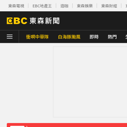
東森電視
EBC地產王
造咖
東森娛樂
東森財經
衝啊中華隊
白海豚颱風
即時
熱門
下載東森App，隨時掌握天下大小事！
《理財達人秀》X 安聯投信免費講座報名中！搶
羅美玲連生三胎！自爆與尪「2年沒接吻」
ENHYPEN西村力站姐輕生亡！生前淚喊