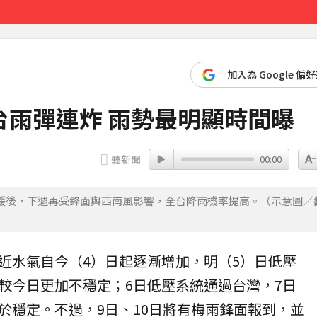
先卡位 2027
加入為 Google 偏
台雨彈連炸 雨勢最明顯時間曝
聽新聞
00:00
緩後，下週再受鋒面與西南風影響，全台降雨機率提高。（示意圖／
近
水氣
自今（4）日起逐漸增加，明（5）日
低壓
較今日更加不穩定；6日低壓系統通過台灣，7日
於穩定。不過，9日、10日將有梅雨鋒面報到，並