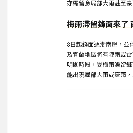
亦需留意局部大雨甚至豪
梅雨滯留鋒面來了
8日起鋒面逐漸南壓，並
及宜蘭地區將有陣雨或雷
明顯時段，受梅雨滯留鋒
能出現局部大雨或豪雨，