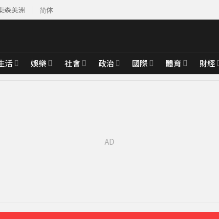
東森美洲
简体
生活
娛樂
社會
政治
國際
體育
財經
先卡位 2027
白家綺急拱放閃
29分鐘前
「本想再活久點」粉絲怒轟：別再差別對待