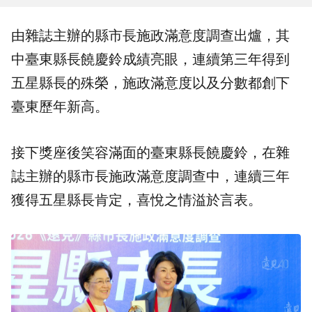
由雜誌主辦的
縣市長施政滿意度
調查出爐，其
中
臺東縣長
饒慶鈴
成績亮眼，連續第三年得到
五星縣長
的殊榮，施政滿意度以及分數都創下
臺東歷年新高。
接下獎座後笑容滿面的臺東縣長饒慶鈴，在雜
誌主辦的縣市長施政滿意度調查中，連續三年
獲得五星縣長肯定，喜悅之情溢於言表。