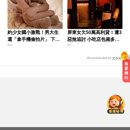
約少女國小激戰！男大生
屏東女欠50萬高利貸！遭3
還「拿手機偷拍片」 下場
惡煞追討 小吃店包廂多次
8/8
8/7
慘了
性侵
Recommended by
愛玩車／北極星新車 275匹馬力媲
美性能房車
喝牛奶狂拉？醫曝乳糖不耐補鈣救
星
錯過「末班車」留宿男網友家！ 她
慘遭性侵2次