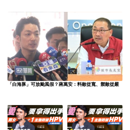
「白海豚」可放颱風假？蔣萬安：料敵從寬、禦敵從嚴
PR
PR