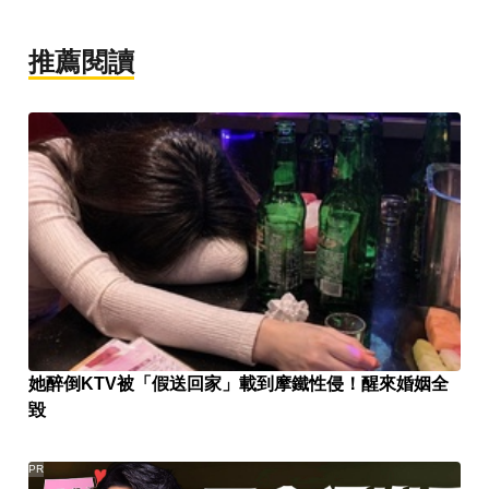
推薦閱讀
她醉倒KTV被「假送回家」載到摩鐵性侵！醒來婚姻全
毀
PR