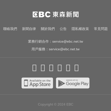
愛玩車／北極星新車 275匹馬力媲
美性能房車
喝牛奶狂拉？醫曝乳糖不耐補鈣救
聯絡我們
新聞自律
關於我們
公告
隱私權政策
常見問題
星
業務行銷合作：
service@ebc.net.tw
用戶服務：
service@ebc.net.tw
Copyright © 2024
EBC