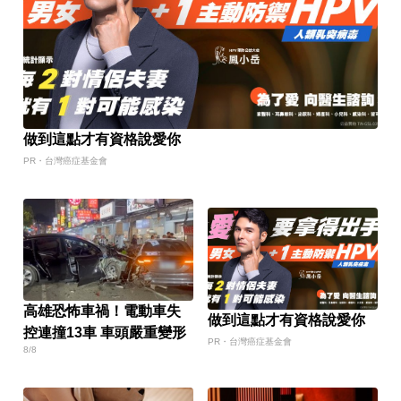
做到這點才有資格說愛你
PR・台灣癌症基金會
高雄恐怖車禍！電動車失
做到這點才有資格說愛你
控連撞13車 車頭嚴重變形
PR・台灣癌症基金會
8/8