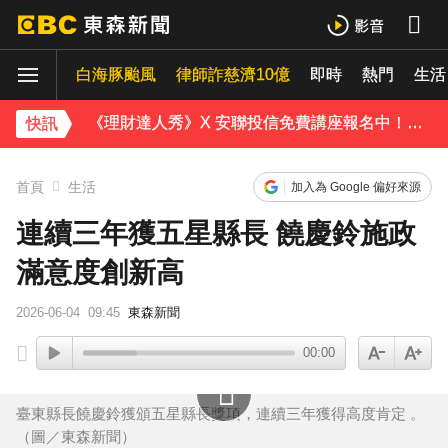
永和豆漿創辦人林炳生病逝 享壽70歲
白海豚颱風
律師詐慈濟10億
即時
熱門
生活
台指期夜盤狂飆736點 專家揭反彈契機上看48000點
《理財達人秀》X 安聯投信免費講座報名中！搶先卡位 2027
快訊
下載東森App，隨時掌握天下大小事！
首頁
生活
加入為 Google 偏好來源
淡水驚見龍捲風 氣象署證實：和白海豚有關
連續三年獲五星縣長 饒慶鈴施政
滿意度創新高
2026-06-04
09:45
東森新聞
00:00
臺東縣長饒慶鈴獲頒五星縣長獎項，連續三年獲得高度肯定 。
（圖／東森新聞）