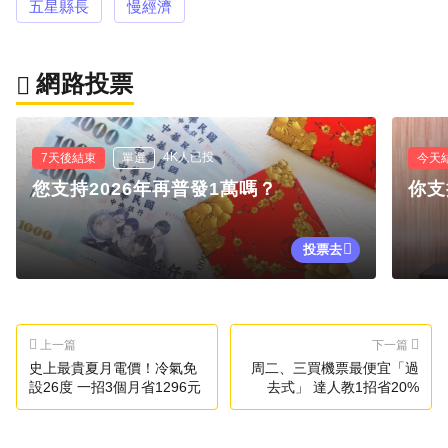
五星縣長
慢經濟
網路投票
4K人已投
7天後結束
單選
今天
您支持2026年再普發1萬嗎？
你支
投票去
上一篇
下一篇
史上最貴夏月電價！冷氣免
周二、三買機票最便宜「過
設26度 一招3個月省1296元
去式」 達人教1招省20%