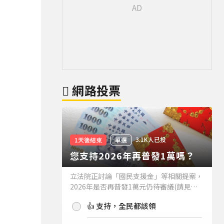
網路投票
3.1K人已投
1天後結束
單選
您支持2026年再普發1萬嗎？
立法院正討論「國民支援金」等相關提案，
2026年是否再普發1萬元仍待審議(請見下
方新聞)。如果2026年再普發1萬元，你支
👍 支持，全民都該領
持嗎？