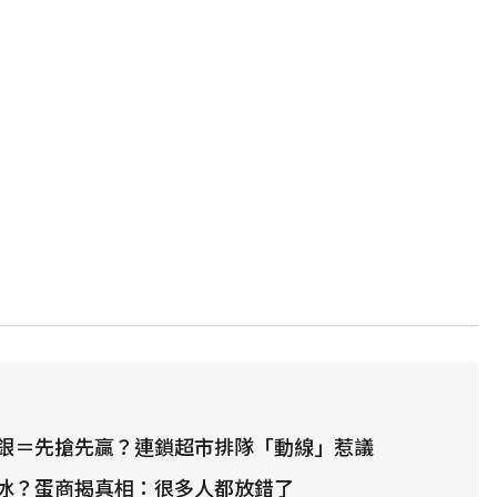
銀＝先搶先贏？連鎖超市排隊「動線」惹議
冰？蛋商揭真相：很多人都放錯了