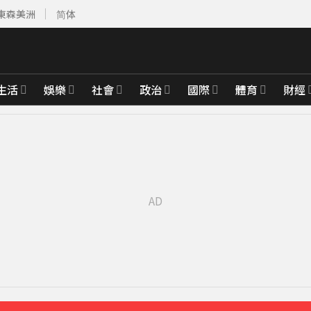
東森美洲
简体
生活
娛樂
社會
政治
國際
體育
財經
育旅遊
6分鐘前
週正式登場
18分鐘前
範圍一次看
25分鐘前
襲率曝
31分鐘前
先卡位 2027