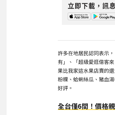
許多在地居民認同表示，
有」、「超級愛逛億客來
果比我家這水果店賣的還
粉粿、蛤蜊絲瓜、豬血湯
好評。
全台僅6間！價格親