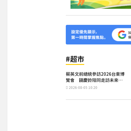
#超市
蔡英文前總統參訪2026台東博
覽會 饒慶鈴陪同走訪未來超
市及熱氣球館
2026-08-05 10:20