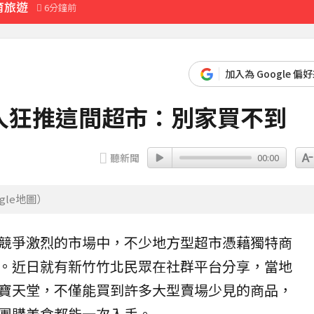
育旅遊
6分鐘前
加入為 Google 偏
人狂推這間超市：別家買不到
聽新聞
00:00
le地圖）
競爭激烈的
市場
中，不少地方型超市憑藉獨特商
。近日就有新竹竹北民眾在社群平台分享，當地
寶天堂，不僅能買到許多大型賣場少見的商品，
團購
美食
都能一次入手。