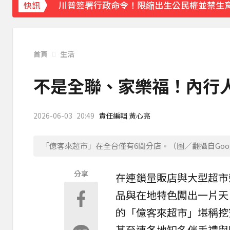
川普簽署行政命令！限縮出生公民權並禁生
快訊
首頁
生活
不是全聯、家樂福！內行
2026-06-03
20:49
責任編輯 黃心亮
「億客來超市」在全台僅有6間分店。（圖／翻攝自Goog
分享
在連鎖
量販店
與大型
超市
品與在地特色闖出一片天
的「
億客來
超市」堪稱挖
甚至連各地知名伴手禮與