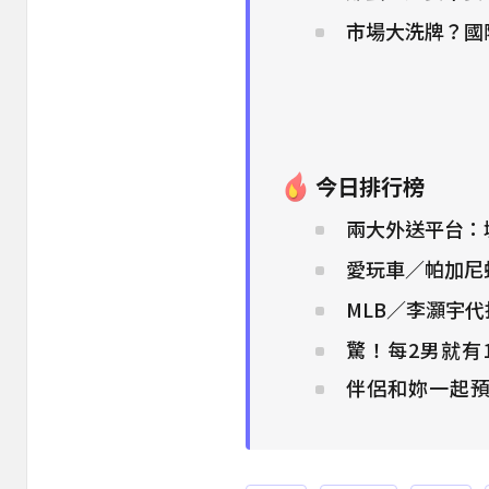
市場大洗牌？國
今日排行榜
兩大外送平台：
愛玩車／帕加尼
MLB／李灝宇
驚！每2男就有
伴侶和妳一起預