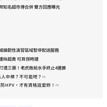
際知名超市傳合併 雙方回應曝光
城鎮韌性演習區域暫停配送服務
螺絲超貴 可買保時捷
代打遭三振！老虎敗給水手終止4連勝
1人中標？不可能吧？
PR
防HPV，才有資格說愛妳！
PR