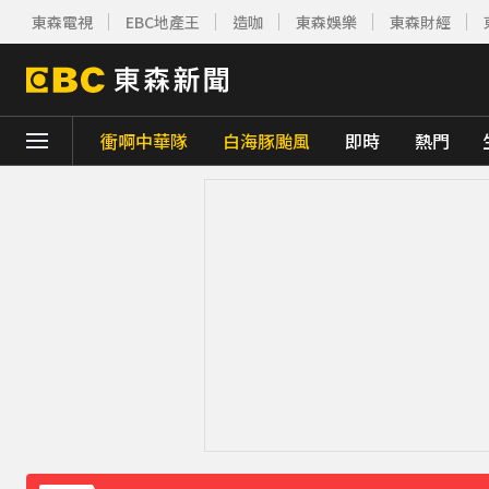
東森電視
EBC地產王
造咖
東森娛樂
東森財經
下載東森App，隨時掌握天下大小事！
衝啊中華隊
白海豚颱風
即時
熱門
川普簽署行政命令！限縮出生公民權並禁生
別驚慌！今14:30分發「演習預告」訊息 下
白海豚外圍雲系發威！7縣市大雨特報 警戒
白海豚進逼會放颱風假？全台各縣市暴風侵
《理財達人秀》X 安聯投信免費講座報名中！搶
下載東森App，隨時掌握天下大小事！