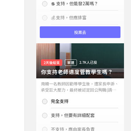
💲 支持，但能發2萬嗎？
💰 支持，但應排富
投票去
2.7K人已投
2天後結束
單選
你支持老師適度管教學生嗎？
南韓一名教師因勸導學生後，遭家長申訴、
承受巨大壓力，最終被認定因公殉職(請見
下列新聞)，引發外界關注教師教權。請問
完全支持
你支持老師適度管教學生嗎？
支持，但要有詳細配套
不支持，應由家長負責