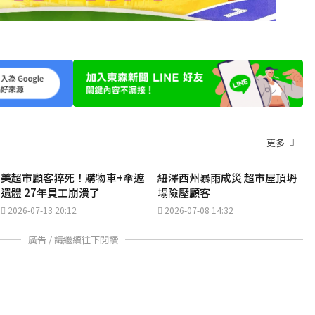
更多
美超市顧客猝死！購物車+傘遮
紐澤西州暴雨成災 超市屋頂坍
遺體 27年員工崩潰了
塌險壓顧客
2026-07-13 20:12
2026-07-08 14:32
廣告 / 請繼續往下閱讀