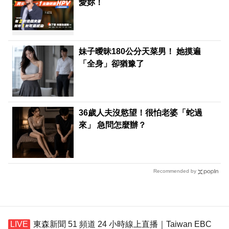
愛妳！
妹子曖昧180公分天菜男！ 她摸遍
「全身」卻猶豫了
36歲人夫沒慾望！很怕老婆「蛇過
來」 急問怎麼辦？
Recommended by
東森新聞 51 頻道 24 小時線上直播｜Taiwan EBC