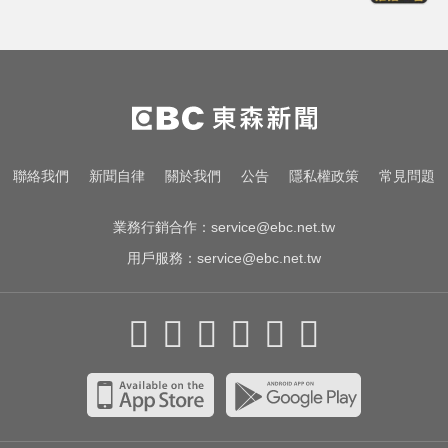
川普嗆伊朗若不開放荷莫茲海峽 將
祭「二戰後最大攻擊」
三商壽9/1股票下市！12/1正式更名
「玉山人壽」
MLB／李灝宇代打遭三振！老虎敗
聯絡我們
新聞自律
關於我們
公告
隱私權政策
常見問題
給水手終止4連勝
業務行銷合作：
service@ebc.net.tw
用戶服務：
service@ebc.net.tw