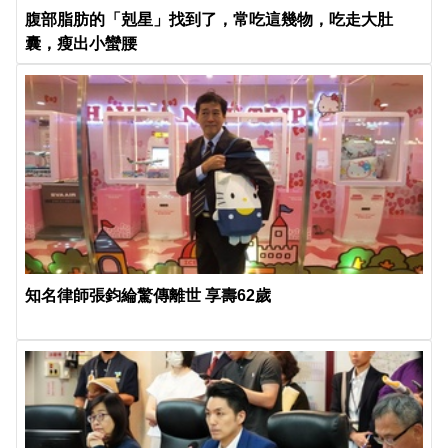
腹部脂肪的「剋星」找到了，常吃這幾物，吃走大肚
囊，瘦出小蠻腰
知名律師張鈞綸驚傳離世 享壽62歲