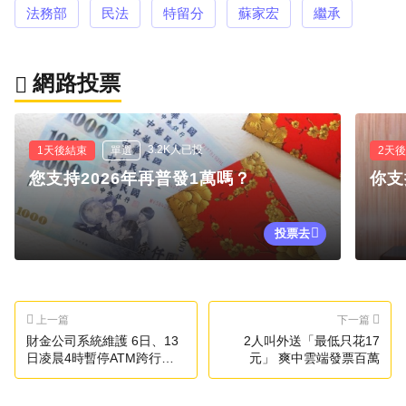
法務部
民法
特留分
蘇家宏
繼承
網路投票
3.2K人已投
1天後結束
單選
2天
您支持2026年再普發1萬嗎？
你支
投票去
上一篇
下一篇
財金公司系統維護 6日、13
2人叫外送「最低只花17
日凌晨4時暫停ATM跨行服
元」 爽中雲端發票百萬
務