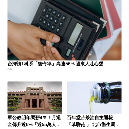
台灣讀1科系「後悔率」高達56% 過來人吐心聲
8/6
軍公教明年調薪4％！月退
百年堂苦茶油自主通報
金傳升近6%「近55萬人受
「苯駢芘 」 北市衛生局火