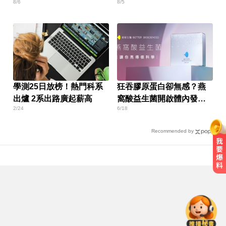
8/6
8/5
惠」
速下架
學測25日放榜！熱門科系
狂吞膠原蛋白卻無感？燕
出爐 2系出路廣起薪高
窩酸益生菌開啟體內發光
2/24
6/18
燈泡
Recommended by
三商壽9/1股票下市！12/1正式更名
「玉山人壽」
MLB／李灝宇代打遭三振！老虎敗
給水手終止4連勝