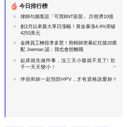
今日排行榜
律師勾掮客誆「可買BNT疫苗」 詐慈濟10億
創2月以來最大單日漲幅！黃金暴漲4.4%突破
4253美元
金牌員工轉投李多慧！剪輯師突暴紅狂接20業
配 Joeman 認：我也會想離職
起床就先做件事，沒三天小腹就不見了! 肚
子一天天變小！
PR
伴侶和妳一起預防HPV，才有資格說愛妳！
PR