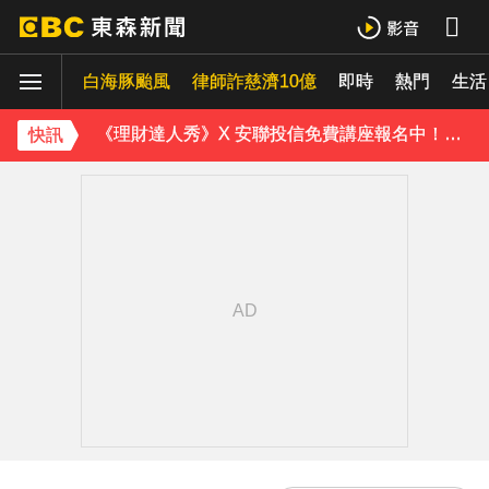
防空演習登場！高雄街頭瞬間淨空 直擊畫面曝光
白海豚颱風
律師詐慈濟10億
即時
熱門
生活
緯創股利2度延發史上首例 金管會說重話：考慮收回股務自辦
《理財達人秀》X 安聯投信免費講座報名中！搶先卡位 2027
快訊
97萬網紅「肥大叔」驟逝！2天前才開直播 最後身影曝光粉鼻酸
下載東森App，隨時掌握天下大小事！
今立秋拚轉運！命理師點名「6生肖」：把握黃金7天