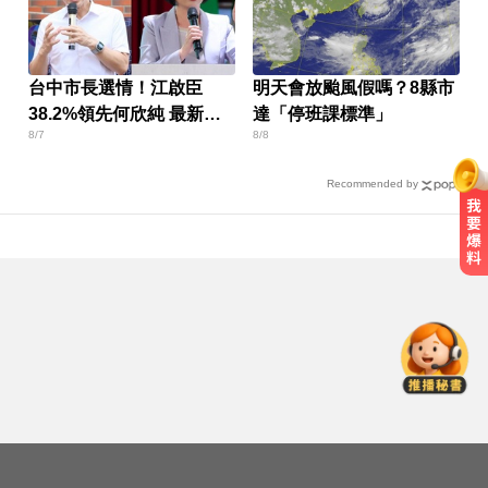
台中市長選情！江啟臣
明天會放颱風假嗎？8縣市
38.2%領先何欣純 最新民
達「停班課標準」
8/7
8/8
調曝
Recommended by
涉製毒、跨國販毒！埃及女星被判
死刑
白海豚撲日災情不斷！4.5萬民眾避
難、2萬戶停電
隔夜菜藏致命危機？醫揭預防食物
中毒關鍵