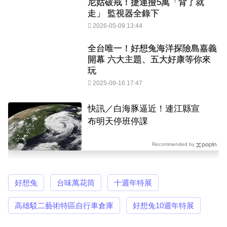
尼姑破戒！捷運撿5萬「背了就
走」 監視器全錄下
2026-05-09 13:44
全台唯一！好想兔海洋探險島嘉義
開幕 六大主題、五大好康等你來
玩
2025-09-16 17:47
快訊／白海豚逼近！連江縣宣
布明天停班停課
Recommended by
好想兔
台味萬花筒
十週年特展
高雄駁二藝術特區自行車倉庫
好想兔10週年特展