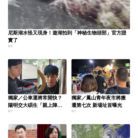
尼斯湖水怪又現身！遊湖拍到「神秘生物頭部」官方證
實了
8/6
獨家／公車運將常開快？
獨家／鳳山青年夜市將搬
陽明交大碩生「親上陣」
遷第七次 新場址首曝光
8/7
8/7
找原因