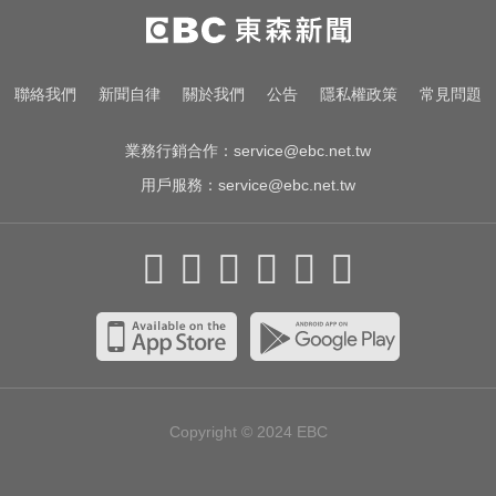
涉製毒、跨國販毒！埃及女星被判
死刑
白海豚撲日災情不斷！4.5萬民眾避
聯絡我們
新聞自律
關於我們
公告
隱私權政策
常見問題
難、2萬戶停電
業務行銷合作：
service@ebc.net.tw
用戶服務：
service@ebc.net.tw
Copyright © 2024
EBC