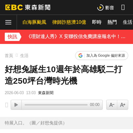
快訊／白海豚逼近！連江縣宣布明天停班停課
白海豚颱風
律師詐慈濟10億
即時
熱門
獨家／尖石山區間歇性大雨 店家提前打烊「砌牆防颱」
生活
《理財達人秀》X 安聯投信免費講座報名中！搶先卡位 2027
快訊
下載東森App，隨時掌握天下大小事！
首頁
生活
加入為 Google 偏好來源
白海豚逼近！9縣市風雨達停班課標準「1縣市宣布了」
好想兔誕生10週年於高雄駁二打
造250坪台灣時光機
2026-06-03
13:03
東森新聞
00:00
特展入口。（圖／好想兔提供）