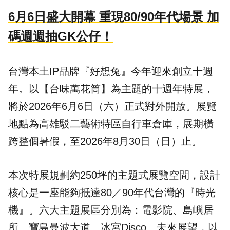
6月6日盛大開幕 重現80/90年代場景 加
碼週週抽GK公仔！
台灣本土IP品牌『
好想兔
』今年迎來創立十週
年。以【
台味萬花筒
】為主題的
十週年特展
，
將於2026年6月6日（六）正式對外開放。展覽
地點為
高雄駁二藝術特區自行車倉庫
，展期橫
跨整個暑假，至2026年8月30日（日）止。
本次特展規劃約250坪的主題式展覽空間，設計
核心是一座能夠抵達80／90年代台灣的『時光
機』。六大主題展區分別為：電影院、島嶼居
所、寶島曼波大道、冰宮Disco、未來展望，以