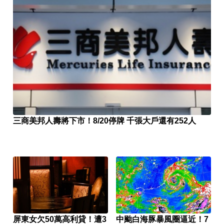
三商美邦人壽將下市！8/20停牌 千張大戶還有252人
屏東女欠50萬高利貸！遭3
中颱白海豚暴風圈逼近！7