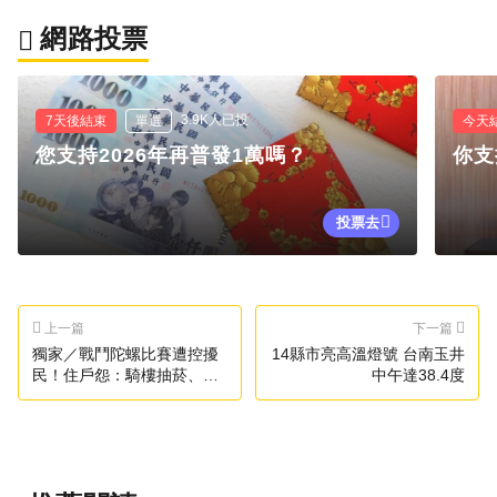
網路投票
3.9K人已投
7天後結束
單選
今天
您支持2026年再普發1萬嗎？
你支
投票去
上一篇
下一篇
獨家／戰鬥陀螺比賽遭控擾
14縣市亮高溫燈號 台南玉井
民！住戶怨：騎樓抽菸、深
中午達38.4度
夜喧嘩