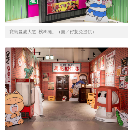
寶島曼波大道_檳榔攤。（圖／好想兔提供）