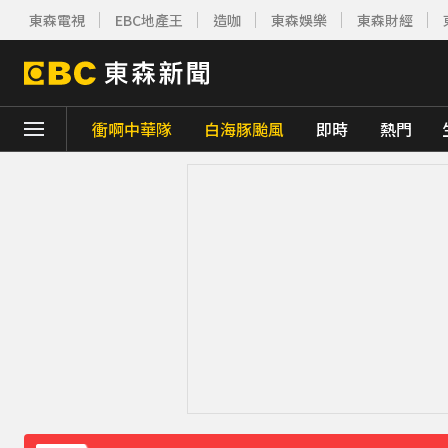
東森電視
EBC地產王
造咖
東森娛樂
東森財經
衝啊中華隊
白海豚颱風
即時
熱門
下載東森App，隨時掌握天下大小事！
今立秋拚轉運！命理師點名「6生肖」：把握
慈濟採購BNT遭詐10億 基金會：將全力配
防空演習登場！高雄街頭瞬間淨空 直擊畫面