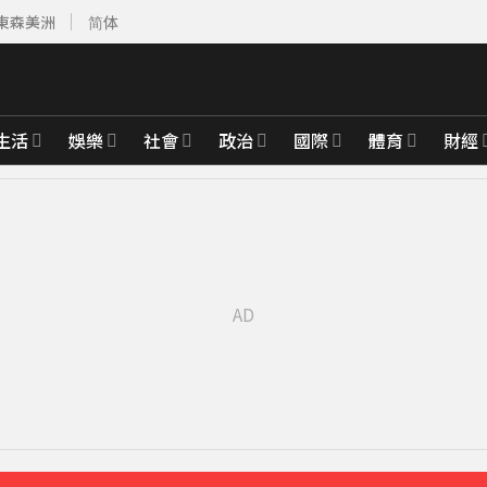
東森美洲
简体
生活
娛樂
社會
政治
國際
體育
財經
黃金7天
14分鐘前
合調查
16分鐘前
曝光
19分鐘前