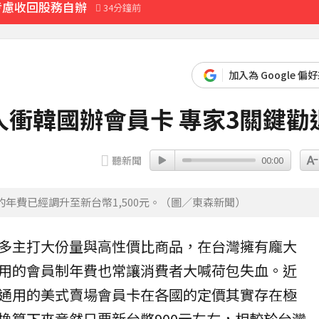
考慮收回股務自辦
34分鐘前
先卡位 2027
加入為 Google 偏
最後身影曝光粉鼻酸
衝韓國辦會員卡 專家3關鍵勸
聽新聞
00:00
黃金7天
14分鐘前
年費已經調升至新台幣1,500元。（圖／東森新聞）
多
主打大份量與高性價比商品，在
台灣
擁有龐大
用的會員制
年費
也常讓消費者大喊荷包失血。近
通用的美式賣場
會員卡
在各國的定價其實存在極
換算下來竟然只要新台幣900元左右，相較於台灣