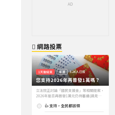
網路投票
3.2K人已投
1天後結束
單選
您支持2026年再普發1萬嗎？
立法院正討論「國民支援金」等相關提案，
2026年是否再普發1萬元仍待審議(請見下
方新聞)。如果2026年再普發1萬元，你支
👍 支持，全民都該領
持嗎？