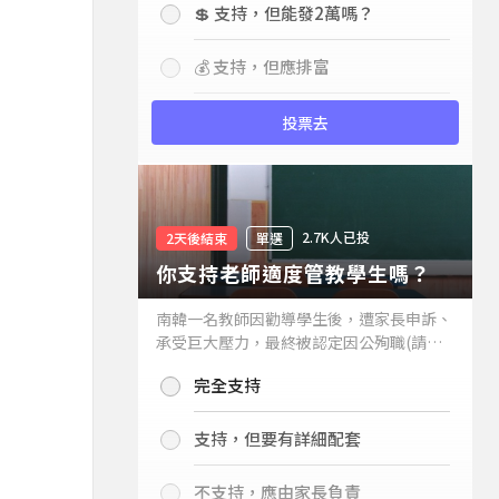
💲 支持，但能發2萬嗎？
💰 支持，但應排富
投票去
2.7K人已投
2天後結束
單選
你支持老師適度管教學生嗎？
南韓一名教師因勸導學生後，遭家長申訴、
承受巨大壓力，最終被認定因公殉職(請見
下列新聞)，引發外界關注教師教權。請問
完全支持
你支持老師適度管教學生嗎？
支持，但要有詳細配套
不支持，應由家長負責