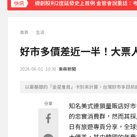
緯創股利2度延發史上首例 金管會說重話：
快訊
行政院院區一早停電 原因找到了
57分鐘前
《理財達人秀》X 安聯投信免費講座報名中！搶
首頁
生活
97萬網紅「肥大叔」驟逝！2天前才開直播 
好市多價差近一半！大票人
下載東森App，隨時掌握天下大小事！
2026-06-01
10:30
東森新聞
今立秋拚轉運！命理師點名「6生肖」：把握
以最基礎的「金星會員」卡別來計算，台灣好市多目前的
分享
知名美式連鎖量販店
好市
的忠實消費群，然而其採
日有旅遊專頁分享，全球
大價差，其中
韓國
的年費