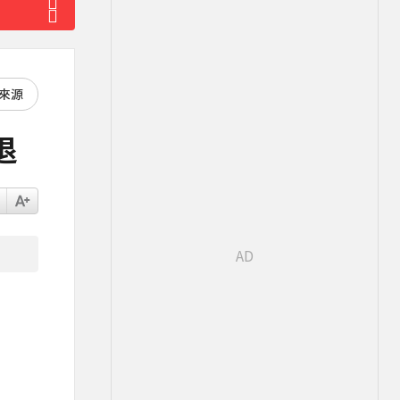
好來源
退