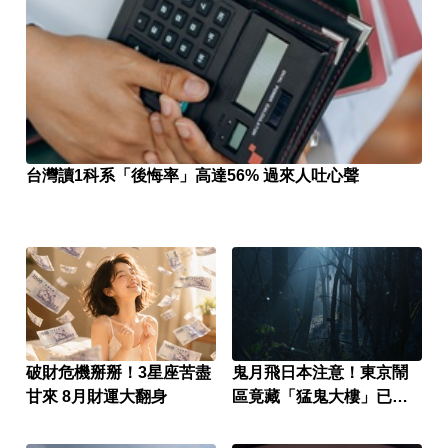
台灣讀1科系「後悔率」高達56% 過來人吐心聲
破財危機掰掰！3星座苦盡
鬼月飛日本注意！東京鬧
甘來 8月財運大翻身
區竟藏「猛鬼大樓」已奪
14命