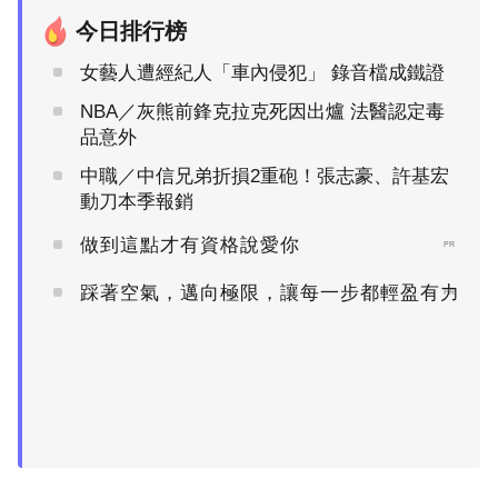
今日排行榜
女藝人遭經紀人「車內侵犯」 錄音檔成鐵證
NBA／灰熊前鋒克拉克死因出爐 法醫認定毒
品意外
中職／中信兄弟折損2重砲！張志豪、許基宏
動刀本季報銷
做到這點才有資格說愛你
PR
踩著空氣，邁向極限，讓每一步都輕盈有力
PR