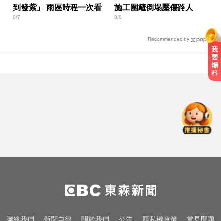
到發紫」 雨區時程一次看
施工圍籬倒塌壓傷路人
8/7
8/8
Recommended by
比竹科還大！馬斯克喊打造「地球
最大建築」 亮點一次看
喝牛奶狂拉？醫曝乳糖不耐補鈣救
星
三商美邦人壽將下市！8/20停牌 千
張大戶還有252人
比竹科還大！馬斯克喊打造「地球
最大建築」 亮點一次看
喝牛奶狂拉？醫曝乳糖不耐補鈣救
聯絡我們
新聞自律
關於我們
公告
隱私權政策
常見問題