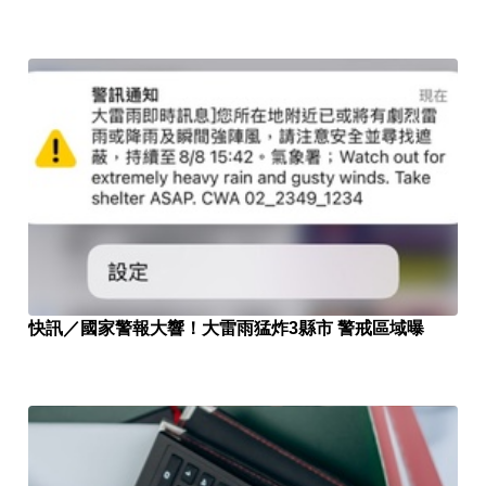
快訊／國家警報大響！大雷雨猛炸3縣市 警戒區域曝