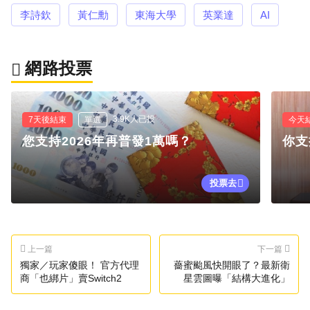
李詩欽
黃仁勳
東海大學
英業達
AI
網路投票
3.9K人已投
7天後結束
單選
今天
您支持2026年再普發1萬嗎？
你支
投票去
上一篇
下一篇
獨家／玩家傻眼！ 官方代理
薔蜜颱風快開眼了？最新衛
商「也綁片」賣Switch2
星雲圖曝「結構大進化」