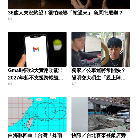
36歲人夫沒慾望！很怕老婆「蛇過來」 急問怎麼辦？
8/6
Gmail將砍3大實用功能！
獨家／公車運將常開快？
2027年起不支援跨帳號寄
陽明交大碩生「親上陣」
8/6
8/7
信
找原因
白海豚回血！台灣「炸雨
快訊／台北喜來登飯店旁