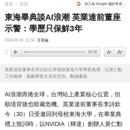
首頁
生活
加入為 Google 偏好來源
東海畢典談AI浪潮 英業達前董座
示警：學歷只保鮮3年
2026-05-30
21:56
王宥綸
00:00
英業達前董事長李詩欽出席母校東海大學畢業典禮，以黃仁勳
工作鐵律，勉勵畢業生居安思危。翻攝畫面
AI
浪潮席捲全球，台灣站上產業核心位置，但
順境背後也暗藏危機。
英業達
前董事長
李詩欽
今（30）日受邀回到母校
東海大學
，在畢業典
禮上致詞時，以NVIDIA（輝達）創辦人
黃仁勳