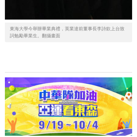
東海大學今舉辦畢業典禮，英業達前董事長李詩欽上台致
詞勉勵畢業生。翻攝畫面