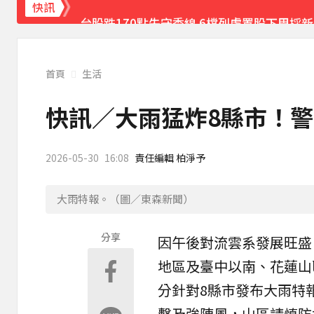
台股跌170點失守季線 6檔列處置股下周採
快訊
慈濟疫苗採購遭詐10.6億！蔡英文曝「當年
《理財達人秀》X 安聯投信免費講座報名中！搶
首頁
生活
下載東森App，隨時掌握天下大小事！
快訊／大雨猛炸8縣市！
獨家／金價衝高！1公斤金塊值458萬 較1個
2026-05-30
16:08
責任編輯 柏淨予
大雨特報。（圖／東森新聞）
分享
因午後對流雲系發展旺盛
地區及臺中以南、花蓮山
分針對8
縣市
發布
大雨特
擊及強陣風，山區請慎防