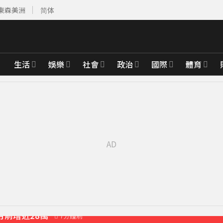
東森美洲
简体
生活
娛樂
社會
政治
國際
體育
月前增近28萬
7分鐘前