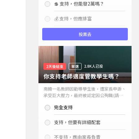
💲 支持，但能發2萬嗎？
💰 支持，但應排富
投票去
2.8K人已投
2天後結束
單選
你支持老師適度管教學生嗎？
南韓一名教師因勸導學生後，遭家長申訴、
承受巨大壓力，最終被認定因公殉職(請見
下列新聞)，引發外界關注教師教權。請問
完全支持
你支持老師適度管教學生嗎？
支持，但要有詳細配套
不支持，應由家長負責