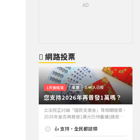
網路投票
3.4K人已投
1天後結束
單選
您支持2026年再普發1萬嗎？
立法院正討論「國民支援金」等相關提案，
2026年是否再普發1萬元仍待審議(請見下
方新聞)。如果2026年再普發1萬元，你支
👍 支持，全民都該領
持嗎？