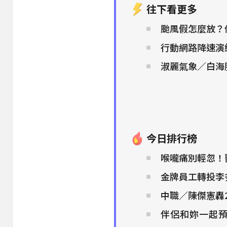
往下看更多
颱風假怎麼放？
行動網路降速演練
淑麗氣象／白海
今日排行榜
喉嚨痛別輕忽！
金牌員工轉投李多慧！
中職／陳傑憲轟2
伴侶和妳一起預