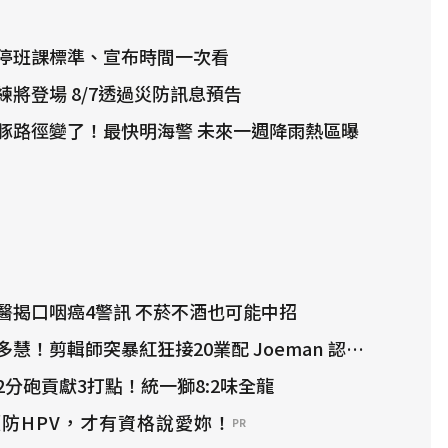
停班課標準、宣布時間一次看
將登場 8/7透過災防訊息預告
豚路徑變了！最快明海警 未來一週降雨熱區曝
醫揭口咽癌4警訊 不菸不酒也可能中招
剪輯師突暴紅狂接20業配 Joeman 認：我也會想離職
分砲貢獻3打點！統一獅8:2味全龍
防HPV，才有資格說愛妳！
PR