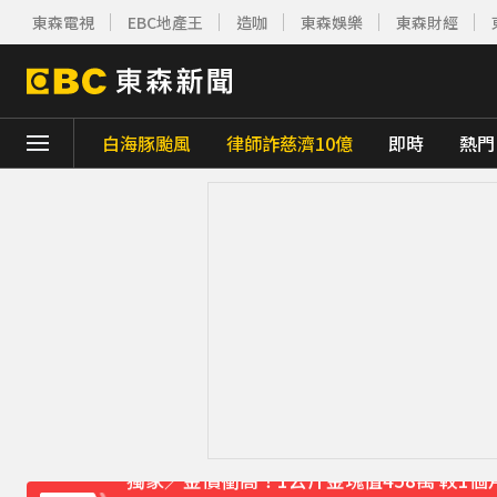
東森電視
EBC地產王
造咖
東森娛樂
東森財經
白海豚颱風
律師詐慈濟10億
即時
熱門
下載東森App，隨時掌握天下大小事！
獨家／金價衝高！1公斤金塊值458萬 較1個