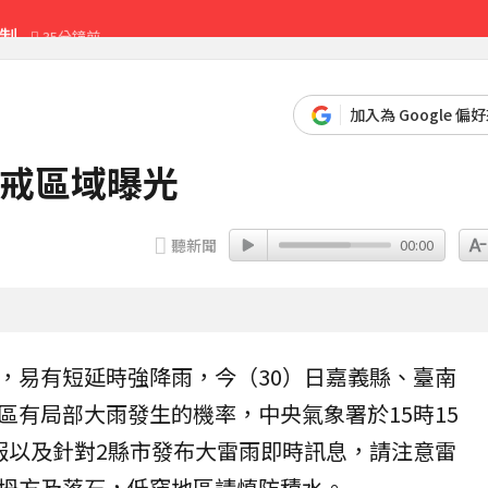
新制
35分鐘前
最難決定」
58分鐘前
先卡位 2027
加入為 Google 偏
警戒區域曝光
月前增近28萬
7分鐘前
聽新聞
00:00
，易有短延時強
降雨
，今（30）日嘉義縣、臺南
區有局部大雨發生的機率，中央
氣象署
於15時15
報
以及針對2縣市發布大雷雨即時訊息，請注意雷
坍方及落石，低窪地區請慎防
積水
。