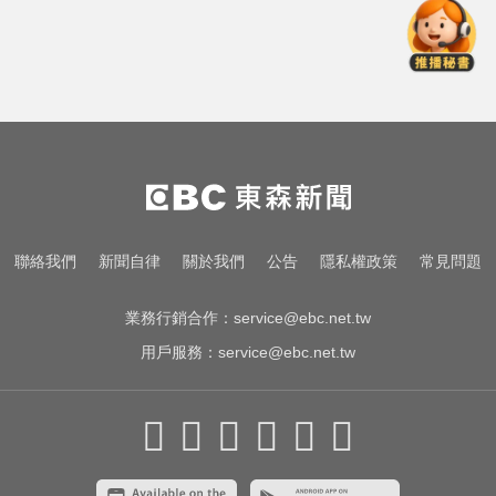
創2月以來最大單日漲幅！黃金暴漲
4.4%突破4253美元
泰女公務員精緻妝容爆紅 怒嗆網
友：憑什麼不能畫
加拿大2飛機空中相撞！ 1人墜池塘
身亡
創2月以來最大單日漲幅！黃金暴漲
聯絡我們
新聞自律
關於我們
公告
隱私權政策
常見問題
4.4%突破4253美元
業務行銷合作：
service@ebc.net.tw
用戶服務：
service@ebc.net.tw