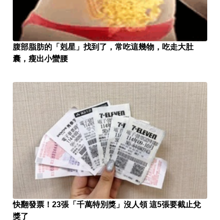
腹部脂肪的「剋星」找到了，常吃這幾物，吃走大肚
囊，瘦出小蠻腰
快翻發票！23張「千萬特別獎」沒人領 這5張要截止兌
獎了