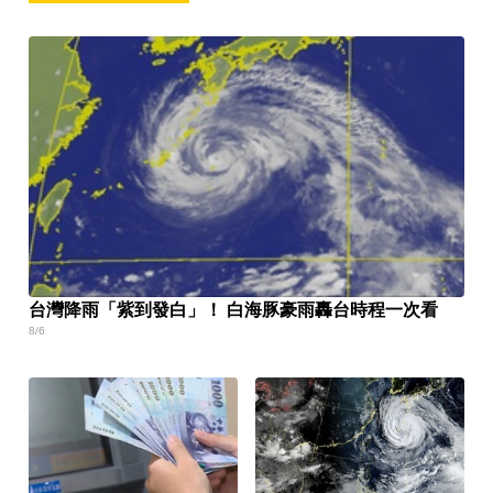
台灣降雨「紫到發白」！ 白海豚豪雨轟台時程一次看
8/6