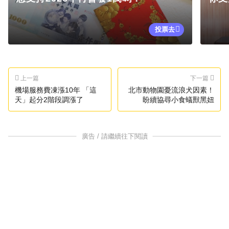
投票去
上一篇
下一篇
機場服務費凍漲10年 「這
北市動物園憂流浪犬因素！
天」起分2階段調漲了
盼續協尋小食蟻獸黑妞
廣告 / 請繼續往下閱讀