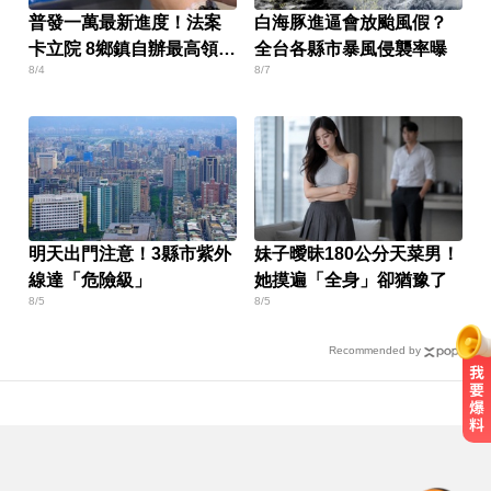
普發一萬最新進度！法案
白海豚進逼會放颱風假？
卡立院 8鄉鎮自辦最高領1
全台各縣市暴風侵襲率曝
8/4
8/7
萬
明天出門注意！3縣市紫外
妹子曖昧180公分天菜男！
線達「危險級」
她摸遍「全身」卻猶豫了
8/5
8/5
Recommended by
加拿大2飛機空中相撞！ 1人墜池塘
身亡