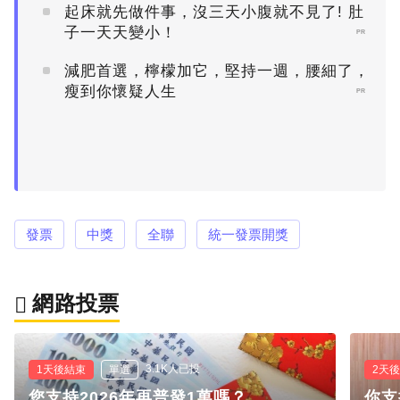
起床就先做件事，沒三天小腹就不見了! 肚
子一天天變小！
PR
減肥首選，檸檬加它，堅持一週，腰細了，
瘦到你懷疑人生
PR
發票
中獎
全聯
統一發票開獎
網路投票
3.1K人已投
1天後結束
單選
2天
您支持2026年再普發1萬嗎？
你支