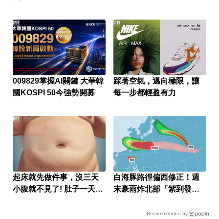
PR
PR
009829掌握AI關鍵 大華韓
踩著空氣，邁向極限，讓
國KOSPI 50今強勢開募
每一步都輕盈有力
PR
起床就先做件事，沒三天
白海豚路徑偏西修正！週
小腹就不見了! 肚子一天天
末豪雨炸北部「紫到發
變小！
白」
Recommended by