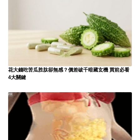
花大錢吃苦瓜胜肽卻無感？價差破千暗藏玄機 買前必看
4大關鍵
PR