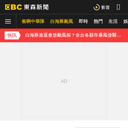
白海豚外圍雲系發威！7縣市大雨特報 警戒範圍一次看
衝啊中華隊
白海豚颱風
即時
熱門
生活
娛
白海豚進逼會放颱風假？全台各縣市暴風侵襲率曝
《理財達人秀》X 安聯投信免費講座報名中！搶先卡位 2027
快訊
下載東森App，隨時掌握天下大小事！
川普簽署行政命令！限縮出生公民權並禁生育旅遊