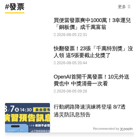
#發票
更多
買便當發票爽中1000萬！3幸運兒
「銅板價」成千萬富翁
2026-08-05 22:31
快翻發票！23張「千萬特別獎」沒
人領 這5張要截止兌獎了
2026-08-05 20:44
OpenAI首開千萬發票！10元外送
費也中 中獎清冊一次看
2026-08-05 09:26
行動網路降速演練將登場 8/7透
過災防訊息預告
Recommended by