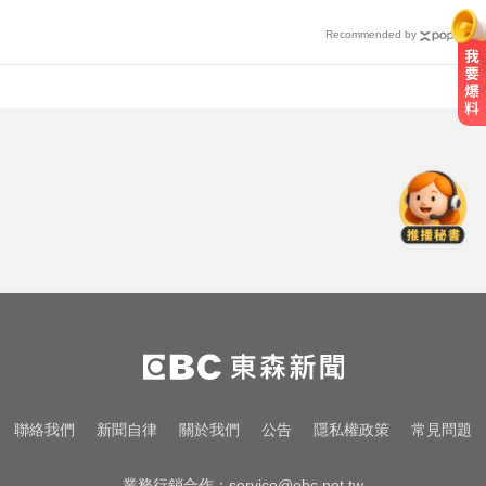
Recommended by
生人迴避！台中海線將送肉粽 路
線、時間曝光
緯創2度延後發放股利成首例 金管
會要求集保證交所了解
台中恐怖車禍！婦人遭大貨車猛撞
下半身重創身亡
生人迴避！台中海線將送肉粽 路
線、時間曝光
緯創2度延後發放股利成首例 金管
聯絡我們
新聞自律
關於我們
公告
隱私權政策
常見問題
會要求集保證交所了解
業務行銷合作：
service@ebc.net.tw