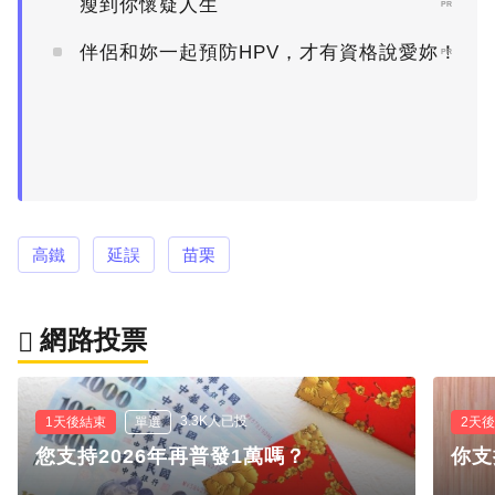
瘦到你懷疑人生
PR
伴侶和妳一起預防HPV，才有資格說愛妳！
PR
高鐵
延誤
苗栗
網路投票
3.3K人已投
1天後結束
單選
2天
您支持2026年再普發1萬嗎？
你支