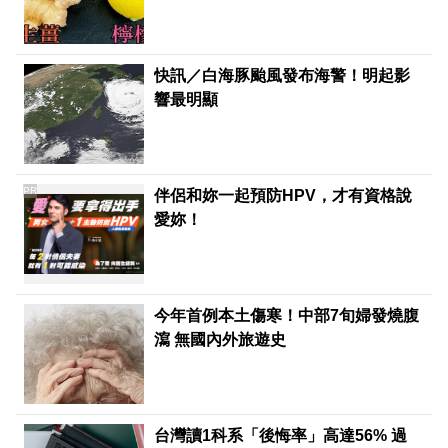
快訊／白海豚颱風發布海警！明起影
響最明顯
PR
伴侶和妳一起預防HPV，才有資格說
愛妳！
今年首例本土傷寒！中部7旬婦發燒腹
瀉 無國內外旅遊史
台灣讀1科系「後悔率」高達56% 過