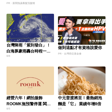
PR・新聞熱議養髮洗髮精
台灣降雨「紫到發白」！
做到這點才有資格說愛你
白海豚豪雨轟台時程一次
PR・台灣癌症基金會
8/6
看
經營六年！網拍服飾
中元普渡將至！最熱銷泡
ROOMK無預警停運 闆娘
麵是「它」 業績年增8倍
8/5
8/5
發聲