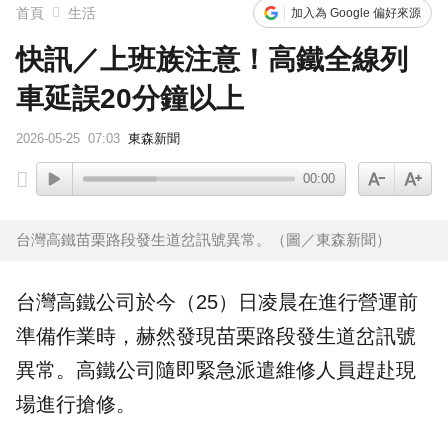
首頁
生活
加入為 Google 偏好來源
快訊／上班族注意！高鐵全線列
車延誤20分鐘以上
2026-05-25
07:03
東森新聞
00:00
台灣高鐵苗栗路段發生道岔訊號異常。（圖／東森新聞）
台灣
高鐵
公司於今（25）日凌晨在進行營運前
準備作業時，赫然發現
苗栗
路段發生道岔訊號
異常。高鐵公司隨即緊急派遣維修人員趕赴現
場進行搶修。