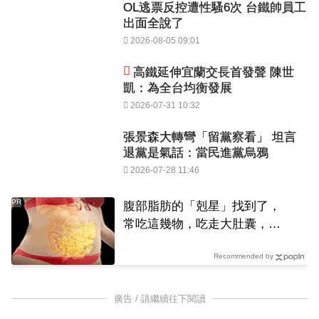
OL逃票反控遭性騷6次 台鐵帥員工
出面全說了
2026-08-05 09:01
高鐵延伸宜蘭交長首發聲 陳世
凱：為全台均衡發展
2026-07-31 10:32
張景森大轉彎「留黨察看」 坦言
退黨是氣話：當民進黨烏鴉
2026-07-28 11:46
PR
腹部脂肪的「剋星」找到了，
常吃這幾物，吃走大肚囊，瘦
出小蠻腰
Recommended by
廣告 / 請繼續往下閱讀