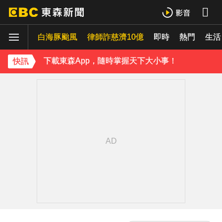
《理財達人秀》X 安聯投信免費講座報名中！搶先卡位 2027
白海豚颱風
律師詐慈濟10億
即時
熱門
生活
下載東森App，隨時掌握天下大小事！
兆基屋管相關公司傳財務危機 檢調約談前董事長
快訊