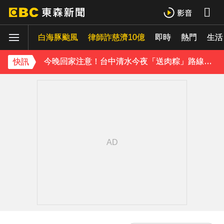
《半澤直樹》男星宣布再婚！迎新生命雙喜臨門
白海豚颱風
下載東森App，隨時掌握天下大小事！
律師詐慈濟10億
即時
熱門
生活
今晚回家注意！台中清水今夜「送肉粽」路線跨彰化4鄉鎮
快訊