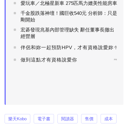
愛玩車／北極星新車 275匹馬力媲美性能房車
千金股跌落神壇！國巨收540元 分析師：只是
剛開始
宏碁發現兆基內部管理缺失 辭任董事長撤出
經營層
伴侶和妳一起預防HPV，才有資格說愛妳！
PR
做到這點才有資格說愛你
PR
樂天Kobo
電子書
閱讀器
售價
成本