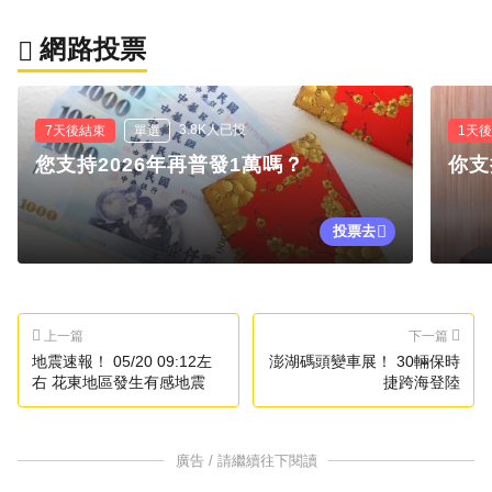
網路投票
3.8K人已投
7天後結束
單選
1天
您支持2026年再普發1萬嗎？
你支
投票去
上一篇
下一篇
地震速報！ 05/20 09:12左
澎湖碼頭變車展！ 30輛保時
右 花東地區發生有感地震
捷跨海登陸
廣告 / 請繼續往下閱讀