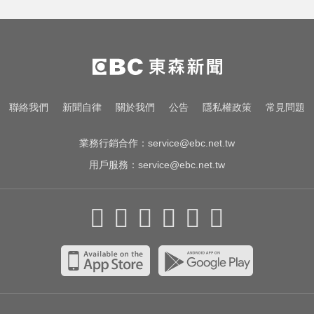
中職／中信兄弟折損2重砲！張志
豪、許基宏動刀本季報銷
錯過「末班車」留宿男網友家！ 她
慘遭性侵2次
熊本強震！台灣送帳篷成搶手物資
聯絡我們
新聞自律
關於我們
公告
隱私權政策
常見問題
日網讚：比政府還快
業務行銷合作：
service@ebc.net.tw
用戶服務：
service@ebc.net.tw