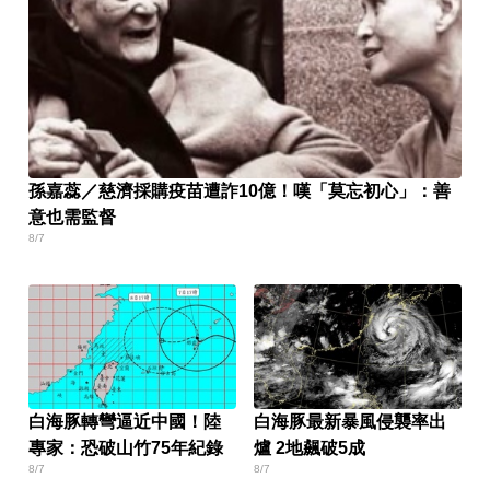
孫嘉蕊／慈濟採購疫苗遭詐10億！嘆「莫忘初心」：善
意也需監督
8/7
白海豚轉彎逼近中國！陸
白海豚最新暴風侵襲率出
專家：恐破山竹75年紀錄
爐 2地飆破5成
8/7
8/7