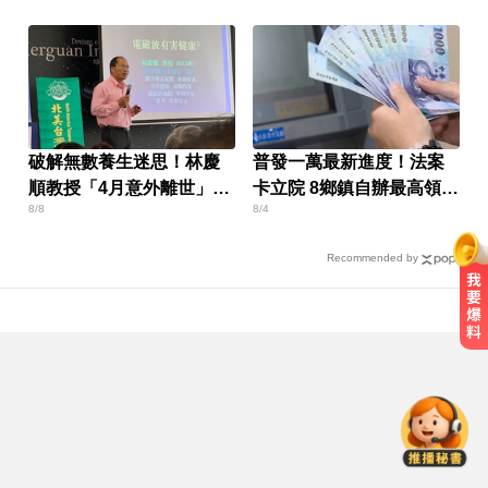
破解無數養生迷思！林慶
普發一萬最新進度！法案
順教授「4月意外離世」女
卡立院 8鄉鎮自辦最高領1
8/8
8/4
兒悲痛證實
萬
Recommended by
錯過「末班車」留宿男網友家！ 她
慘遭性侵2次
熊本強震！台灣送帳篷成搶手物資
日網讚：比政府還快