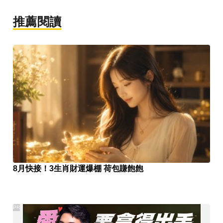
推薦閱讀
8月快接！3生肖財運爆棚 荷包賺飽飽
PR