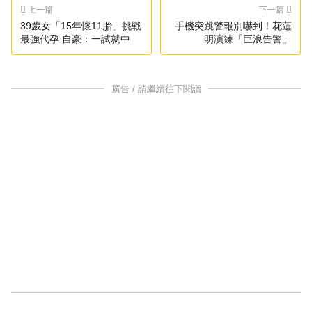
上一篇
下一篇
39歲女「15年懷11胎」挑戰
手機突跳警報別嚇到！花蓮
最強代孕 自豪：一試就中
明演練「巨浪告警」
廣告 / 請繼續往下閱讀