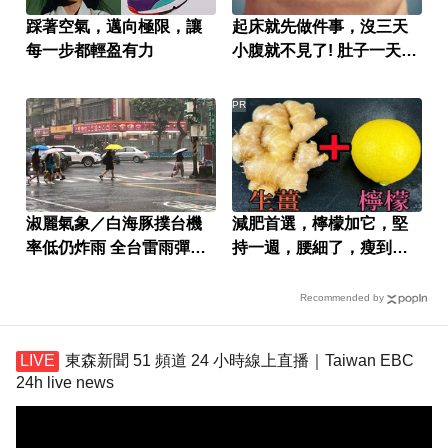
踩著空氣，邁向極限，讓
起床就先做件事，沒三天
每一步都輕盈有力
小腹就不見了! 肚子一天天
變小！
PR
淑麗氣象／白海豚撲台機
減肥首選，檸檬加它，堅
率低仍炸雨 全台雷雨彈下
持一週，腰細了，瘦到你
到這天
懷疑人生
Recommended by
東森新聞 51 頻道 24 小時線上直播｜Taiwan EBC
24h live news