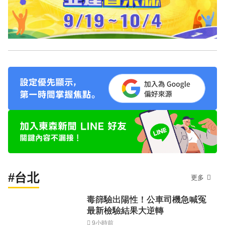
#台北
更多
毒篩驗出陽性！公車司機急喊冤
最新檢驗結果大逆轉
9小時前