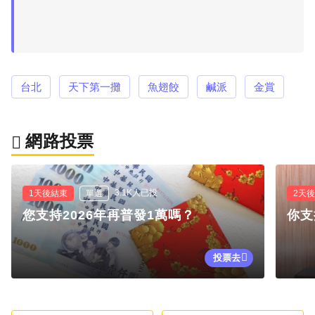
台北
天下第一攤
魚翅餃
鹹派
金賞
網路投票
3.1K人已投
1天後結束
單選
2天
您支持2026年再普發1萬嗎？
你支
投票去