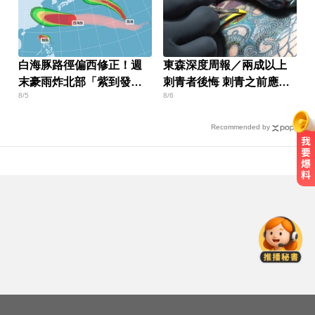
白海豚路徑偏西修正！週
東森深度周報／兩成以上
末豪雨炸北部「紫到發
刺青者後悔 刺青之前應慎
8/5
8/6
白」
思而行
Recommended by
加拿大2飛機空中相撞！ 1人墜池塘
身亡
創2月以來最大單日漲幅！黃金暴漲
4.4%突破4253美元
泰女公務員精緻妝容爆紅 怒嗆網
友：憑什麼不能畫