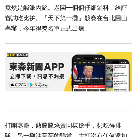
竟然是鹹派內餡。老闆一個個仔細鋪料，給評
審試吃比拚。「天下第一攤」競賽在台北圓山
舉辦，今年得獎名單正式出爐。
打開蒸籠，熱騰騰燒賣同樣搶手，想吃得排
隊；另一攤油亮亮的鴨賞，主打沒有任何添加