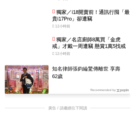
獨家／i18開賣前！通訊行囤「最
貴i17Pro」卻遭竊
12小時前
獨家／名店廚師8萬買「金虎
戒」才戴一周遭竊 懸賞1萬5找戒
12小時前
知名律師張鈞綸驚傳離世 享壽
62歲
Recommended by
廣告 / 請繼續往下閱讀