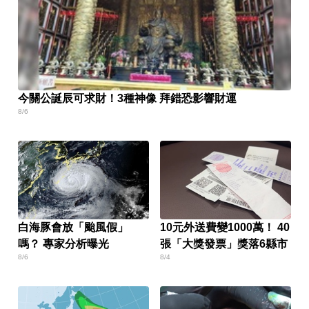
今關公誕辰可求財！3種神像 拜錯恐影響財運
8/6
白海豚會放「颱風假」
10元外送費變1000萬！ 40
嗎？ 專家分析曝光
張「大獎發票」獎落6縣市
8/6
8/4