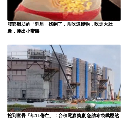
腹部脂肪的「剋星」找到了，常吃這幾物，吃走大肚
囊，瘦出小蠻腰
挖到童骨「年11傷亡」！台積電嘉義廠 急請布袋戲壓煞