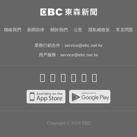
加拿大2飛機空中相撞！ 1人墜池塘
身亡
創2月以來最大單日漲幅！黃金暴漲
聯絡我們
新聞自律
關於我們
公告
隱私權政策
常見問題
4.4%突破4253美元
業務行銷合作：
service@ebc.net.tw
用戶服務：
service@ebc.net.tw
Copyright © 2024
EBC