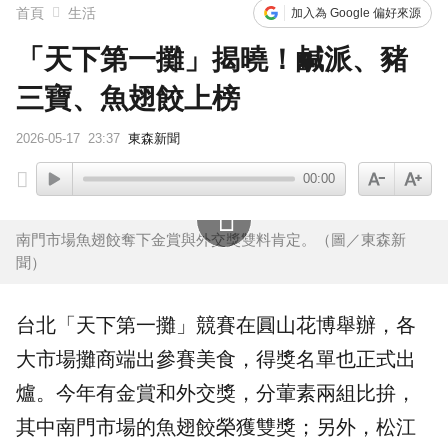
首頁
生活
加入為 Google 偏好來源
「天下第一攤」揭曉！鹹派、豬
三寶、魚翅餃上榜
2026-05-17
23:37
東森新聞
00:00
南門市場魚翅餃奪下金賞與外交獎雙料肯定。（圖／東森新
聞）
台北
「
天下第一攤
」競賽在圓山花博舉辦，各
大市場攤商端出參賽美食，得獎名單也正式出
爐。今年有
金賞
和外交獎，分葷素兩組比拚，
其中南門市場的
魚翅餃
榮獲雙獎；另外，松江