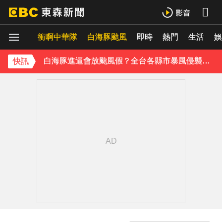
白海豚外圍雲系發威！7縣市大雨特報 警戒範圍一次看
衝啊中華隊
白海豚颱風
即時
熱門
生活
白海豚進逼會放颱風假？全台各縣市暴風侵襲率曝
娛
《理財達人秀》X 安聯投信免費講座報名中！搶先卡位 2027
快訊
下載東森App，隨時掌握天下大小事！
川普簽署行政命令！限縮出生公民權並禁生育旅遊