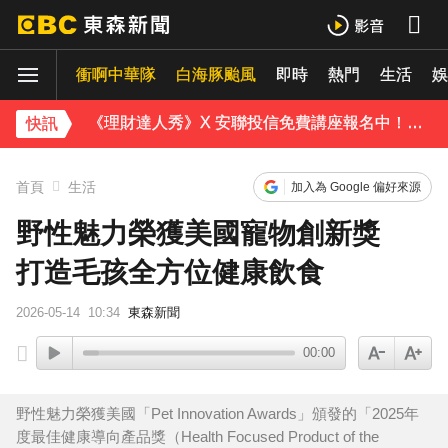
《理財達人秀》X 安聯投信免費講座報名中！搶先卡位 2027
衝啊中華隊
下載東森App，隨時掌握天下大小事！
白海豚颱風
即時
熱門
生活
娛
《理財達人秀》X 安聯投信免費講座報名中！搶先卡位 2027
快訊
首頁
生活
加入為 Google 偏好來源
野性魅力榮獲美國寵物創新獎
打造毛孩全方位健康飲食
2026-05-14
10:34
東森新聞
00:00
野性魅力榮獲美國「Pet Innovation Awards」頒發的「2025年
度最佳健康導向產品獎（Health Focused Product of the