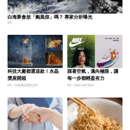
白海豚會放「颱風假」嗎？ 專家分析曝光
8/6
科技大廠都選這款！水晶
踩著空氣，邁向極限，讓
獎座開箱
每一步都輕盈有力
PR・大新禮品有限公司
PR・NIKE AIR MAX