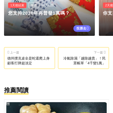
3K人已投
1天後結束
單選
2天
您支持2026年再普發1萬嗎？
你支
投票去
上一篇
下一篇
德州撲克桌全是蛇還爬上身
冷氣除濕「越除越貴」！民
顧客打牌超淡定
眾帳單「4千變1萬」
推薦閱讀
PR