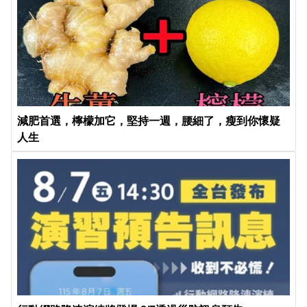
減肥首選，檸檬加它，堅持一週，腰細了，瘦到你懷疑
人生