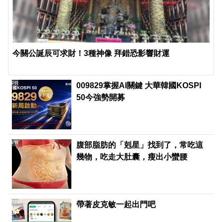
今關公誕辰可求財！3種神像 拜錯恐影響財運
PR
009829掌握AI關鍵 大華韓國KOSPI
50今強勢開募
PR
腹部脂肪的「剋星」找到了，常吃這
幾物，吃走大肚囊，瘦出小蠻腰
PR
帶著皮克敏一起出門吧