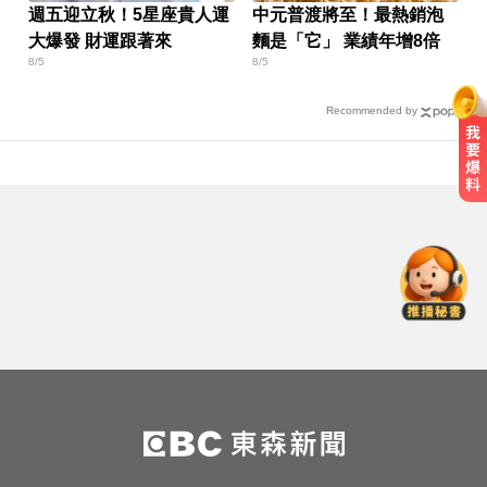
週五迎立秋！5星座貴人運
中元普渡將至！最熱銷泡
大爆發 財運跟著來
麵是「它」 業績年增8倍
8/5
8/5
Recommended by
才宣佈停播一週！網紅「肥大叔」
突離世 團隊發聲證實
每天2000CC是錯的？醫師曝「喝水
黃金公式」猛灌恐水中毒
高雄夜班保全滑撞護欄 車停路邊
「折腰倒副駕」亡！
才宣佈停播一週！網紅「肥大叔」
突離世 團隊發聲證實