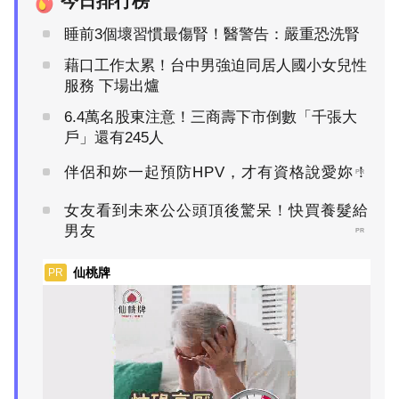
今日排行榜
睡前3個壞習慣最傷腎！醫警告：嚴重恐洗腎
藉口工作太累！台中男強迫同居人國小女兒性
服務 下場出爐
6.4萬名股東注意！三商壽下市倒數「千張大
戶」還有245人
伴侶和妳一起預防HPV，才有資格說愛妳！
PR
女友看到未來公公頭頂後驚呆！快買養髮給
男友
PR
仙桃牌
PR