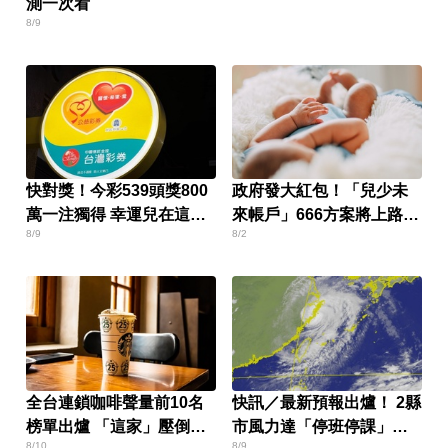
測一次看
8/9
快對獎！今彩539頭獎800
政府發大紅包！「兒少未
萬一注獨得 幸運兒在這縣
來帳戶」666方案將上路
8/9
8/2
市
提領細節一次看
全台連鎖咖啡聲量前10名
快訊／最新預報出爐！ 2縣
榜單出爐 「這家」壓倒性
市風力達「停班停課」標
8/10
8/9