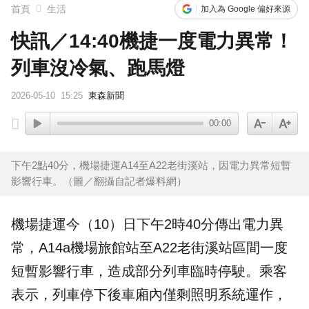
橋上懸掛5屍體！墨西哥小鎮爆慘案 居民嘆：晚上如鬼城
首頁
生活
加入為 Google 偏好來源
快訊／14:40機捷一度電力異常！
列車沒冷氣、跑馬燈
2026-05-10
15:25
東森新聞
00:00
下午2點40分，機場捷運A14至A22老街溪站，因電力異常短暫
影響行車。（圖／翻攝自記者爆料網）
機場捷運
今（10）日下午2時40分傳出
電力異
常
，A14a機場旅館站至A22老街溪站區間一度
短暫影響行車，造成部分
列車
臨時停駛。乘客
表示，列車停下後車廂內僅剩
照明
系統運作，