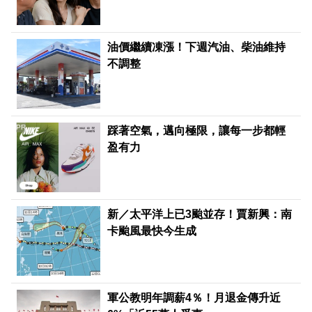
油價繼續凍漲！下週汽油、柴油維持
不調整
PR
踩著空氣，邁向極限，讓每一步都輕
盈有力
新／太平洋上已3颱並存！賈新興：南
卡颱風最快今生成
軍公教明年調薪4％！月退金傳升近