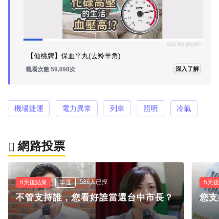
ads by popIn
【仙桃牌】保血平丸(去羚羊角)
深入了解
觀看次數 59,898次
機場捷運
電力異常
列車
照明
冷氣
網路投票
586人已投
6天後結束
單選
5天
不管支持誰，您看好誰當選台中市長？
您支