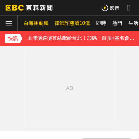
TWICE定延不續約！手寫信宣布離開JYP 簽新東家成邊佑錫師妹
白海豚颱風
律師詐慈濟10億
即時
熱門
生活
玉澤演巡演首站獻給台北！加碼「自拍+簽名會」 寵粉無極限
快訊／方志友、楊銘威離婚 「無法再做情人、永遠是家人」
快訊
富婆砸錢拍短劇塞60場吻戲！男星爆「開房被包養」 親上火線揭真相
SEVENTEEN勝寬、Dino同天入伍！玟奎9月服替代役
泰男團Dragon 5男星爆死訊！騎單車離家失聯 陳屍河中驚見「20公斤重物」
女星告別9年演藝圈！轉行當計程車司機 曝收入：比演員賺更多
蔡阿嘎陷爭議！蘿拉神隱19個月首發文 遭酸「詐騙集團回歸」回應了
下載東森App，隨時掌握天下大小事！