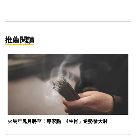
推薦閱讀
火馬年鬼月將至！專家點「4生肖」逆勢發大財