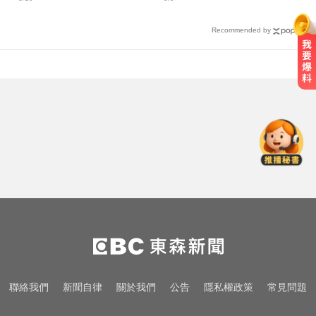
奪冠
準
Recommended by
葉門軍方：青年運動恢復攻擊紅海
港市
頻尿又腰痛？醫揭攝護腺癌奪命警
訊
颱風假攻防！ 蔣不放假 沈嗆：公開
透明、標準一致
葉門軍方：青年運動恢復攻擊紅海
港市
頻尿又腰痛？醫揭攝護腺癌奪命警
聯絡我們
新聞自律
關於我們
公告
隱私權政策
常見問題
訊