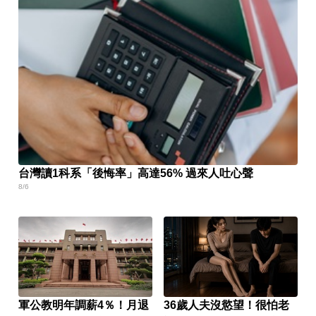
台灣讀1科系「後悔率」高達56% 過來人吐心聲
8/6
軍公教明年調薪4％！月退
36歲人夫沒慾望！很怕老