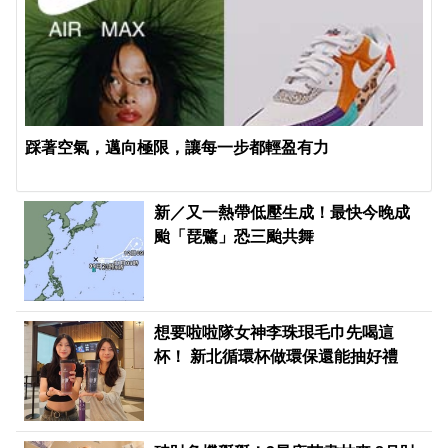
踩著空氣，邁向極限，讓每一步都輕盈有力
新／又一熱帶低壓生成！最快今晚成
颱「琵鷺」恐三颱共舞
想要啦啦隊女神李珠珢毛巾先喝這
杯！ 新北循環杯做環保還能抽好禮