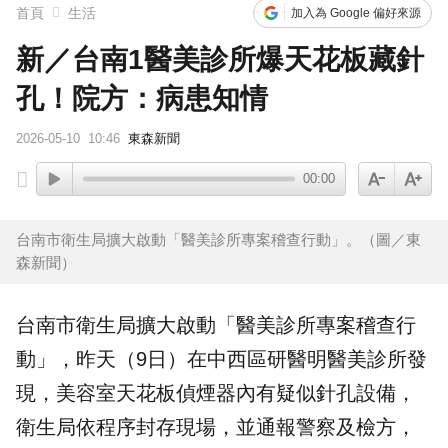
首頁
生活
加入為 Google 偏好來源
新／台南1醫美診所爆天花板藏針
孔！院方：病患知情
2026-05-10
10:46
東森新聞
00:00
台南市衛生局擴大啟動「醫美診所專案稽查行動」。（圖／東
森新聞）
台南市
衛生局
擴大啟動「
醫美
診所專案稽查行
動」，昨天（9日）在中西區研醫明醫美診所發
現，美容室天花板偵煙器內有疑似
針孔
設備，
衛生局依程序封存現場，並通報警察及檢方，