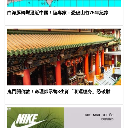
白海豚轉彎逼近中國！陸專家：恐破山竹75年紀錄
鬼門開倒數！命理師示警3生肖「衰運纏身」恐破財
PR