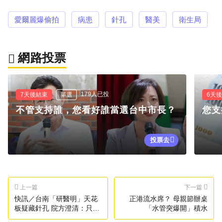
愛爾麗爆偷拍
病患
針孔
醫美
衛生局
網路投票
179人已投
7天後結束
單選
6天
不管支持誰，您看好誰當選台中市長？
您支
投票去
上一篇
下一篇
快訊／台南「研醫明」天花
正港流水席？ 母親節辦桌
板疑藏針孔 院方澄清：只錄
「水管突爆開」積水
音