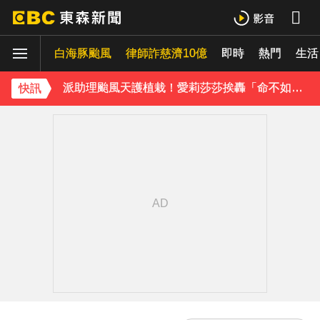
庹宗康資產全給老婆！「名下只剩1台車」結婚15年保鮮秘訣曝
白海豚颱風
律師詐慈濟10億
即時
熱門
生活
百萬網紅失蹤3年遇害！遭閨密設局赴菲「綁架撕票」千萬贖金救不回
派助理颱風天護植栽！愛莉莎莎挨轟「命不如植物」反擊：不會被吹出去
快訊
下載東森App，隨時掌握天下大小事！
獨家／「白海豚」襲泰安！苗62線落石不斷 遊客急下山