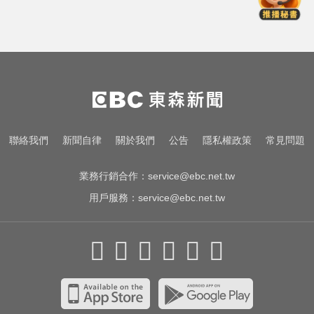
男星硬撐拍完...慘下架
台玻夫人揭長子驟逝原因！兒媳譚
以欣71字發聲反駁
莫名發燒好不了？醫揭精準診斷關
鍵
她砸錢演女主「60場吻戲狂伸舌」
聯絡我們
新聞自律
關於我們
公告
隱私權政策
常見問題
男星硬撐拍完...慘下架
業務行銷合作：
service@ebc.net.tw
用戶服務：
service@ebc.net.tw