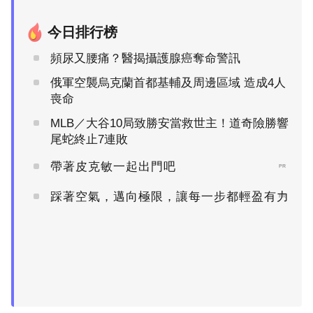
今日排行榜
頻尿又腰痛？醫揭攝護腺癌奪命警訊
俄軍空襲烏克蘭首都基輔及周邊區域 造成4人
喪命
MLB／大谷10局致勝安當救世主！道奇險勝響
尾蛇終止7連敗
帶著皮克敏一起出門吧
PR
踩著空氣，邁向極限，讓每一步都輕盈有力
PR