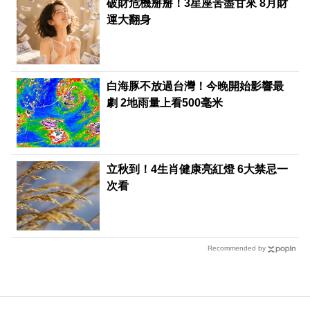
破財危機掰掰！3星座苦盡甘來 8月財
運大翻身
白海豚不放過台灣！今晚開始影響最
劇 2地雨量上看500毫米
立秋到！4生肖健康亮紅燈 6大禁忌一
次看
Recommended by