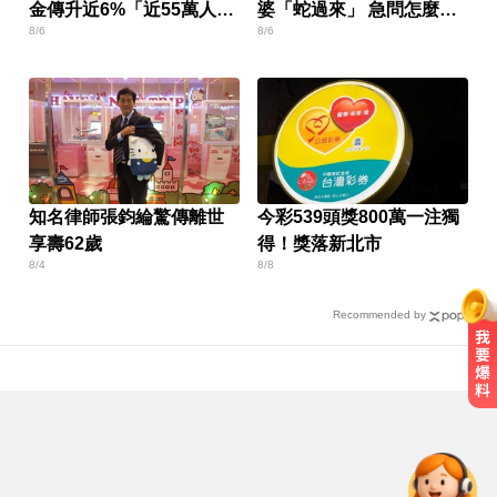
金傳升近6%「近55萬人受
婆「蛇過來」 急問怎麼
8/6
8/6
惠」
辦？
知名律師張鈞綸驚傳離世
今彩539頭獎800萬一注獨
享壽62歲
得！獎落新北市
8/4
8/8
Recommended by
莫名發燒好不了？醫揭精準診斷關
鍵
她砸錢演女主「60場吻戲狂伸舌」