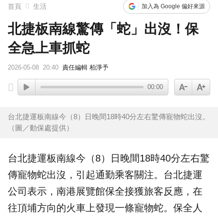
首頁
生活
加入為 Google 偏好來源
北捷板南線驚傳「蛇」出沒！保
全急上車抓蛇
2026-05-08
20:40
責任編輯 柏淨予
00:00
台北捷運板南線今（8）日晚間18時40分左右驚傳寵物蛇出沒。
（圖／動保處提供）
台北捷運
板南線
今（8）日晚間18時40分左右驚
傳寵物
蛇
出沒，引起通勤乘客關注。台北捷運
公司表示，南港展覽館
保全
接獲旅客反應，在
往頂埔方向的火車上發現一條寵物蛇。保全人