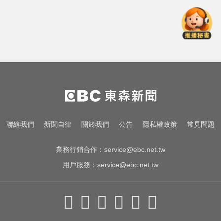
無懼白海豚風雨！企聯父親節回歸
張庭瑜、張正韋用勝利感謝老爸
台指期夜盤狂飆736點 專家揭反彈
契機上看48000點
里約直升機墜毀 哥倫比亞一家3名
女性罹難
無懼白海豚風雨！企聯父親節回歸
聯絡我們
新聞自律
關於我們
公告
隱私權政策
常見問題
張庭瑜、張正韋用勝利感謝老爸
業務行銷合作：
service@ebc.net.tw
用戶服務：
service@ebc.net.tw