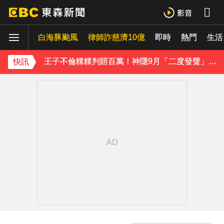
小24歲女友背景遭起底！姜厚任12點聲明「駁小三傳聞」：你在講三小？
白海豚颱風
律師詐慈濟10億
即時
熱門
生活
王子不倫粿粿判賠百萬！神隱9月「二度發聲」：行過死陰的幽谷
下載東森App，隨時掌握天下大小事！
快訊
小24歲女友背景遭起底！姜厚任12點聲明「駁小三傳聞」：你在講三小？