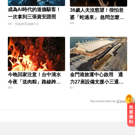
成為AI時代的道德駭客！
36歲人夫沒慾望！很怕老
一次拿到三張資安證照
婆「蛇過來」 急問怎麼
8/6
辦？
PR・恆逸教育訓練中心
今晚回家注意！台中清水
金門港旅運中心啟用 通
今夜「送肉粽」路線跨彰
力27座設備支援小三通旅
8/8
8/7
化4鄉鎮
運
Recommended by
里約直升機墜毀 哥倫比亞一家3名
女性罹難