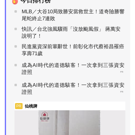
今日排行榜
MLB／大谷10局致勝安當救世主！道奇險勝響
尾蛇終止7連敗
快訊／台北強風驟雨「沒放颱風假」 蔣萬安
說明了！
民進黨資深前輩辭世！前彰化市代蔡裕昌罹癌
享壽71歲
成為AI時代的道德駭客！一次拿到三張資安
證照
PR
成為AI時代的道德駭客！一次拿到三張資安
證照
PR
仙桃牌
PR