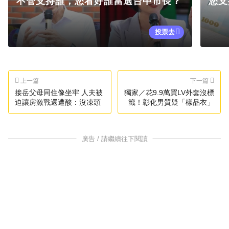
不管支持誰，您看好誰當選台中市長？
您支
投票去
上一篇
下一篇
接岳父母同住像坐牢 人夫被
獨家／花9.9萬買LV外套沒標
迫讓房激戰還遭酸：沒凍頭
籤！彰化男質疑「樣品衣」
廣告 / 請繼續往下閱讀