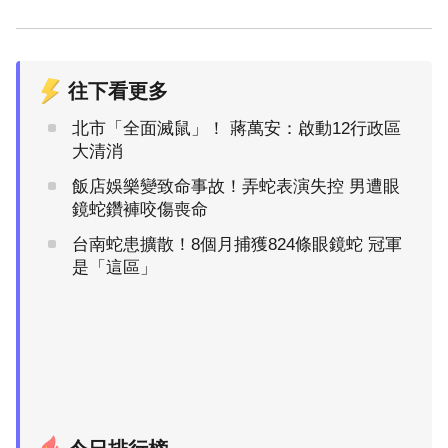
往下看更多
北市「全面滅鼠」！ 蔣萬安：啟動12行政區
大清消
飯店娛樂變致命事故！弄蛇表演失控 男遭眼
鏡蛇鑽褲咬傷喪命
台南蛇患擴散！8個月捕獲824條眼鏡蛇 冠軍
是「這區」