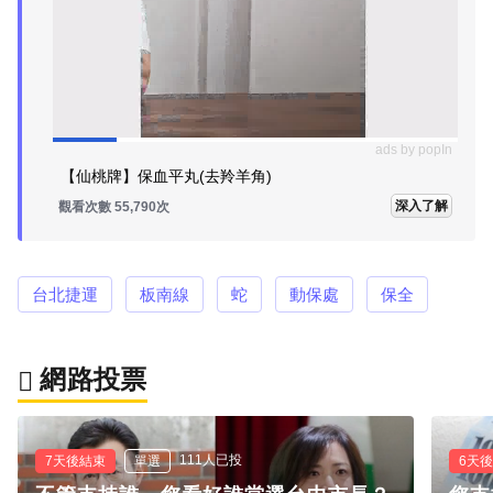
ads by popIn
【仙桃牌】保血平丸(去羚羊角)
深入了解
觀看次數 55,790次
台北捷運
板南線
蛇
動保處
保全
網路投票
111人已投
7天後結束
單選
6天