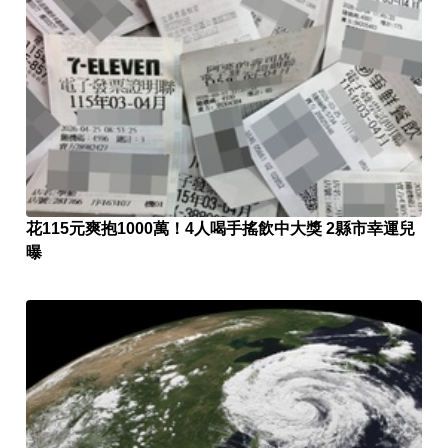
花115元爽抱1000萬！4人喝手搖飲中大獎 2縣市幸運兒
曝