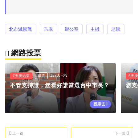
北市滅鼠戰
乖乖
辦公室
主機
老鼠
網路投票
187人已投
7天後結束
單選
6天
不管支持誰，您看好誰當選台中市長？
您支
投票去
上一篇
下一篇