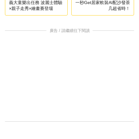
義大童樂出任務 波麗士體驗
一秒Get居家軟裝AI配沙發茶
×親子走秀×繪畫賽登場
几超省時！
廣告 / 請繼續往下閱讀