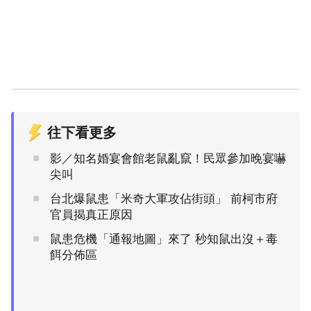
往下看更多
影／知名婚宴會館老鼠亂竄！民眾參加晚宴嚇
尖叫
台北爆鼠患「米奇大軍攻佔街頭」 前柯市府
官員揭真正原因
鼠患危機「通報地圖」來了 秒知鼠出沒＋毒
餌分佈區