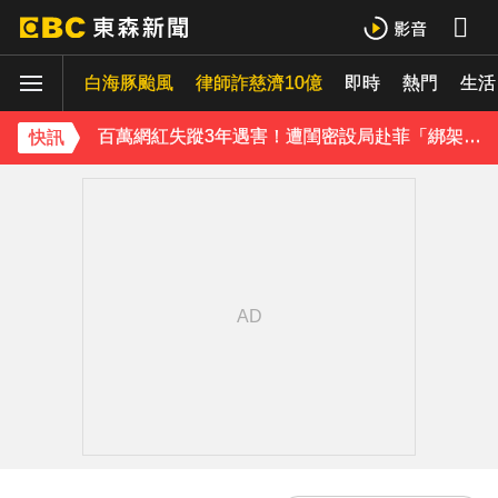
八點檔女神美照遭放大腳趾！被酸「暗沉皺褶」本人無奈回應
白海豚颱風
律師詐慈濟10億
即時
熱門
生活
庹宗康資產全給老婆！「名下只剩1台車」結婚15年保鮮秘訣曝
百萬網紅失蹤3年遇害！遭閨密設局赴菲「綁架撕票」千萬贖金救不回
快訊
下載東森App，隨時掌握天下大小事！
獨家／「白海豚」襲泰安！苗62線落石不斷 遊客急下山