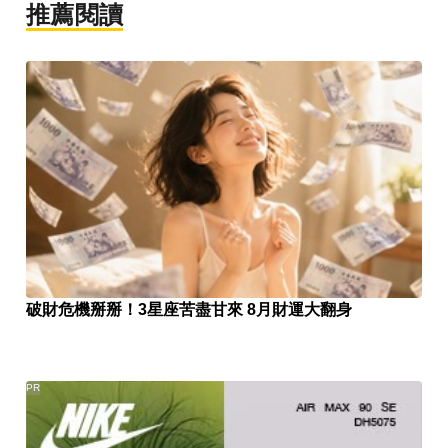
推薦閱讀
破財危機掰掰！3星座苦盡甘來 8月財運大翻身
PR