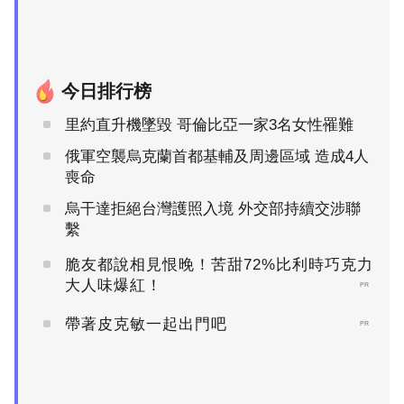
今日排行榜
里約直升機墜毀 哥倫比亞一家3名女性罹難
俄軍空襲烏克蘭首都基輔及周邊區域 造成4人
喪命
烏干達拒絕台灣護照入境 外交部持續交涉聯
繫
脆友都說相見恨晚！苦甜72%比利時巧克力
大人味爆紅！
PR
帶著皮克敏一起出門吧
PR