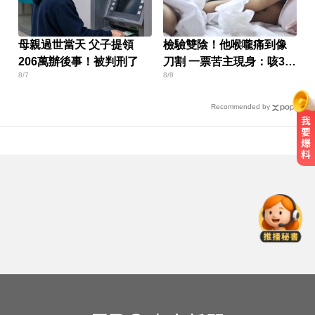
母親過世當天 父子提領
檢驗雙陰！他喉嚨痛到像
206萬辦後事！被判刑了
刀割 一票苦主現身：咳3周
8/7
8/8
還沒好
Recommended by
她砸錢演女主「60場吻戲狂伸舌」
男星硬撐拍完...慘下架
MLB／費爾柴德一度成自由球員 簽
小聯盟約重回水手3A
小24歲女友背景遭起底！姜厚任12
點聲明「駁小三傳聞」：你在講三
小？
她砸錢演女主「60場吻戲狂伸舌」