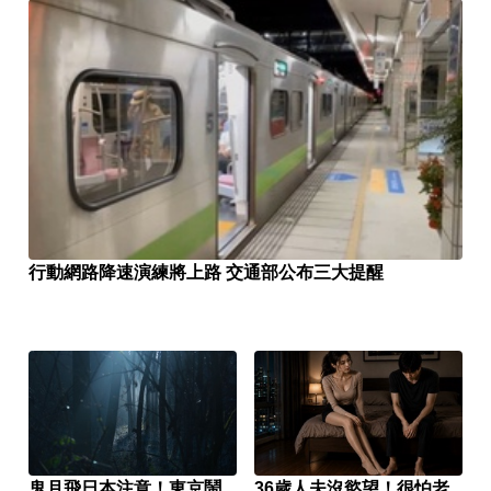
行動網路降速演練將上路 交通部公布三大提醒
鬼月飛日本注意！東京鬧
36歲人夫沒慾望！很怕老