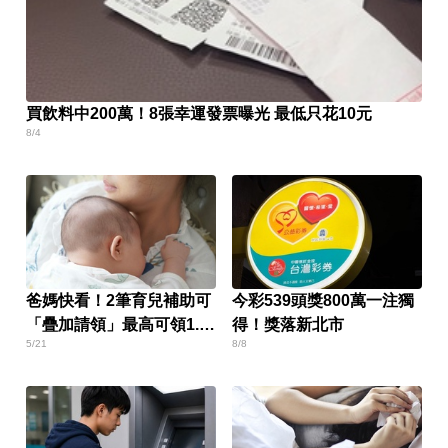
買飲料中200萬！8張幸運發票曝光 最低只花10元
8/4
爸媽快看！2筆育兒補助可
今彩539頭獎800萬一注獨
「疊加請領」最高可領1.2
得！獎落新北市
5/21
8/8
萬