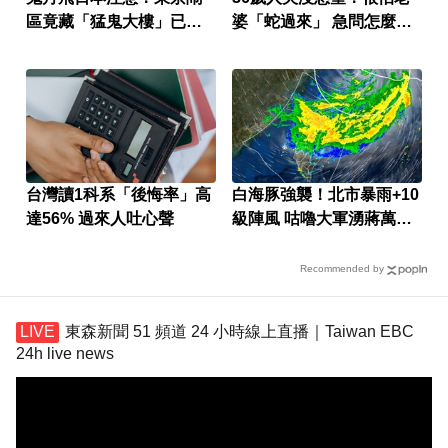
區竟藏「猛鬼大樓」已奪
婆「蛇過來」 急問怎麼
14命
辦？
台灣讀1科系「後悔率」高
白海豚強襲！北市暴雨+10
達56% 過來人吐心聲
級陣風 咕嚕大軍湧蔣萬安
臉書
Recommended by
東森新聞 51 頻道 24 小時線上直播｜Taiwan EBC
24h live news