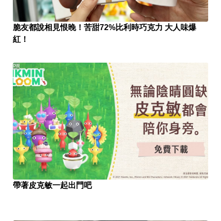
脆友都說相見恨晚！苦甜72%比利時巧克力 大人味爆
紅！
PR
帶著皮克敏一起出門吧