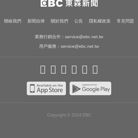
男星硬撐拍完...慘下架
MLB／費爾柴德一度成自由球員 簽
聯絡我們
新聞自律
關於我們
公告
隱私權政策
常見問題
小聯盟約重回水手3A
業務行銷合作：
service@ebc.net.tw
用戶服務：
service@ebc.net.tw
Copyright © 2024
EBC