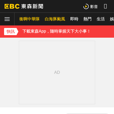
曾國城、徐乃麟當眾激吻！戳破保鮮膜「抱頭狂親」他求饒喊：沒氣了
衝啊中華隊
白海豚颱風
即時
熱門
生活
日傳奇女星辭世！兒子曝「最後時刻」：如沉睡般離開
娛
下載東森App，隨時掌握天下大小事！
快訊
《理財達人秀》X 安聯投信免費講座報名中！搶先卡位 2027