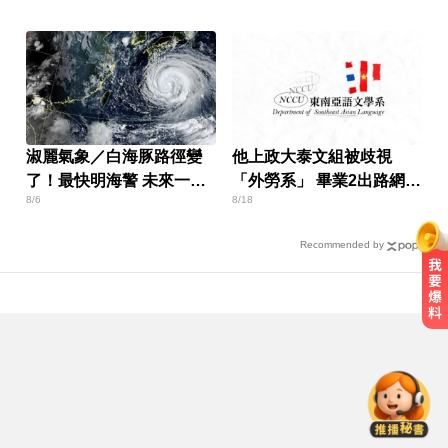
淑麗氣象／白海豚路徑變
他上政大泰文組被歧視
了！最快明海警 未來一週
「外勞系」 畢業2出路網
8/6
8/18
降雨熱區曝
讚：很吃香
Recommended by
律師勾掮客誆「可買BNT疫苗」 詐
慈濟10億
後悔讓Lulu嫁給陳漢典！Lu爸落淚
吐「真實原因」陳漢典壓力爆棚