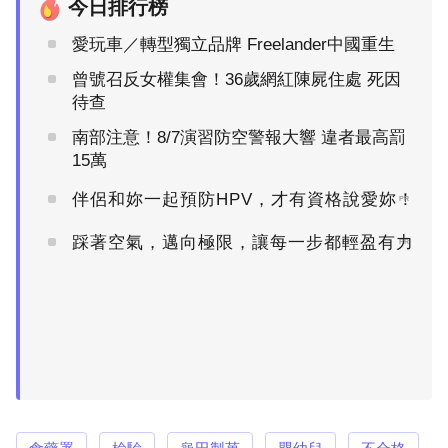
今日排行榜
愛玩車／轉型獨立品牌 Freelander中國重生
曾號召反女權集會！36歲網紅陳屍住處 死因
待查
南部注意！8/7演習防空警報大響 違者最高罰
15萬
伴侶和妳一起預防HPV，才有資格說愛妳！
PR
踩著空氣，邁向極限，讓每一步都輕盈有力
PR