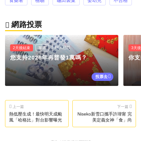
食藥署
檢驗
龜田製菓
嬰幼兒
不合格
網路投票
2.8K人已投
2天後結束
單選
3天
您支持2026年再普發1萬嗎？
你支
投票去
上一篇
下一篇
熱低壓生成！最快明天成颱
Niseko新雪口攜手許瑋甯 完
風「哈格比」對台影響曝光
美定義女神「食」尚