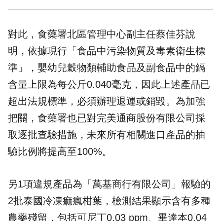
對此，食藥署北區管理中心副主任蔡佳芬說
明，依據現行「食品中污染物質及毒素衛生標
準」，
嬰幼兒
穀物類輔助食品及副食品中的鎘
含量上限為每公斤0.040毫克，因此上述產品已
超出法規標準，必須辦理退運或銷毀。為加強
把關，食藥署也已對完美通商股份有限公司採
取逐批查驗措施，未來所有相關進口產品的抽
驗比例將提高至100%。
另1項違規產品為「萬基商行有限公司」報驗的
2批泰國冷凍痲瘋柑葉，檢測結果顯示含有多種
農藥殘留，包括可尼丁0.03 ppm、畢達本0.04