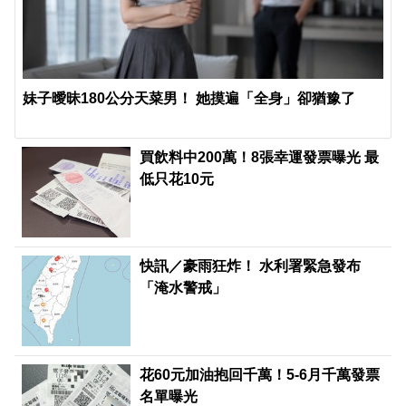
妹子曖昧180公分天菜男！ 她摸遍「全身」卻猶豫了
買飲料中200萬！8張幸運發票曝光 最
低只花10元
快訊／豪雨狂炸！ 水利署緊急發布
「淹水警戒」
花60元加油抱回千萬！5-6月千萬發票
名單曝光