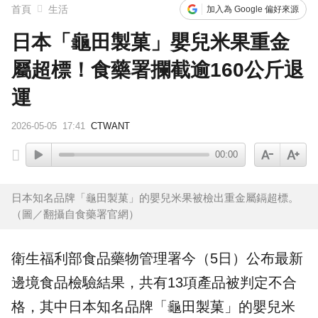
首頁
生活
加入為 Google 偏好來源
日本「龜田製菓」嬰兒米果重金
屬超標！食藥署攔截逾160公斤退
運
2026-05-05
17:41
CTWANT
00:00
日本知名品牌「龜田製菓」的嬰兒米果被檢出重金屬鎘超標。
（圖／翻攝自食藥署官網）
衛生福利部食品藥物管理署今（5日）公布最新
邊境食品
檢驗
結果，共有13項產品被判定
不合
格
，其中日本知名品牌「
龜田製菓
」的嬰兒米