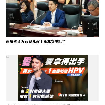
白海豚逼近放颱風假？蔣萬安說話了
PR