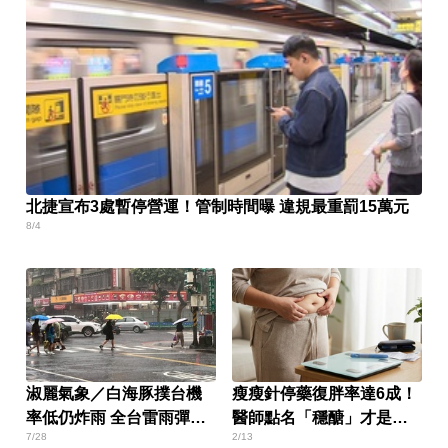
北捷宣布3處暫停營運！管制時間曝 違規最重罰15萬元
8/4
淑麗氣象／白海豚撲台機
瘦瘦針停藥復胖率達6成！
率低仍炸雨 全台雷雨彈下
醫師點名「穩醣」才是根
7/28
2/13
到這天
本關鍵