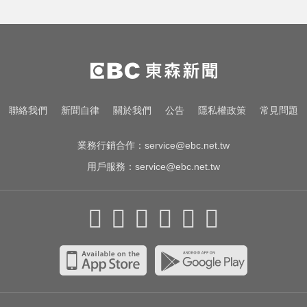
創2月以來最大單日漲幅！黃金暴漲
4.4%突破4253美元
律師勾掮客誆「可買BNT疫苗」 詐
慈濟10億
後悔讓Lulu嫁給陳漢典！Lu爸落淚
聯絡我們
新聞自律
關於我們
公告
隱私權政策
常見問題
吐「真實原因」陳漢典壓力爆棚
業務行銷合作：
service@ebc.net.tw
用戶服務：
service@ebc.net.tw