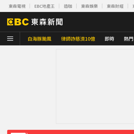
東森電視
EBC地產王
造咖
東森娛樂
東森財經
白海豚颱風
律師詐慈濟10億
即時
熱門
下載東森App，隨時掌握天下大小事！
《理財達人秀》X 安聯投信免費講座報名中！搶
下載東森App，隨時掌握天下大小事！