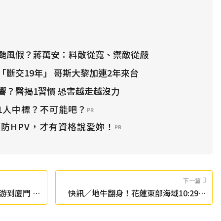
颱風假？蔣萬安：料敵從寬、禦敵從嚴
「斷交19年」 哥斯大黎加連2年來台
響？醫揭1習慣 恐害越走越沒力
1人中標？不可能吧？
PR
防HPV，才有資格說愛妳！
PR
下一篇
游到廈門 奪
快訊／地牛翻身！花蓮東部海域10:29規
模3.8地震