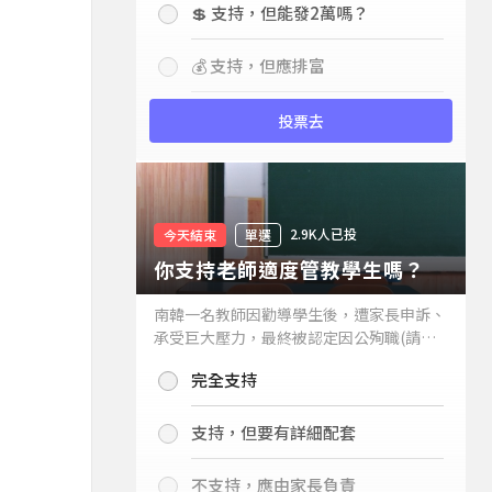
💲 支持，但能發2萬嗎？
💰 支持，但應排富
投票去
2.9K人已投
今天結束
單選
你支持老師適度管教學生嗎？
南韓一名教師因勸導學生後，遭家長申訴、
承受巨大壓力，最終被認定因公殉職(請見
下列新聞)，引發外界關注教師教權。請問
完全支持
你支持老師適度管教學生嗎？
支持，但要有詳細配套
不支持，應由家長負責