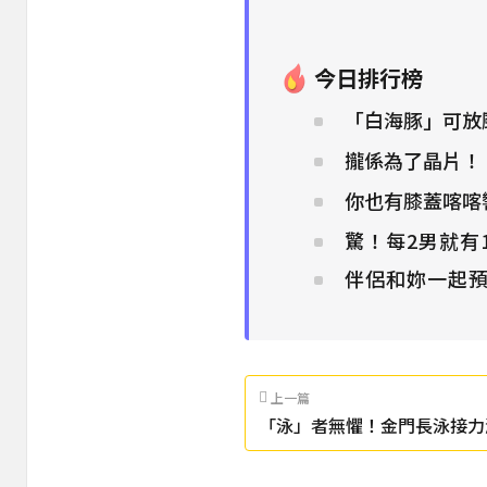
今日排行榜
「白海豚」可放
攏係為了晶片！
你也有膝蓋喀喀
驚！每2男就有
伴侶和妳一起預
上一篇
「泳」者無懼！金門長泳接力
百萬獎金