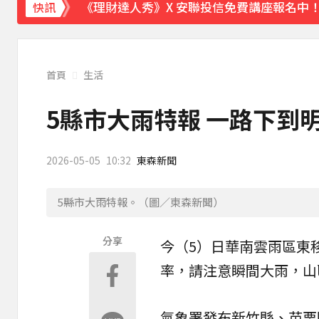
《理財達人秀》X 安聯投信免費講座報名中！搶
快訊
首頁
生活
5縣市大雨特報 一路下到
2026-05-05
10:32
東森新聞
5縣市大雨特報。（圖／東森新聞）
分享
今（5）日華南雲雨區東
率，請注意瞬間大雨，山
氣象署發布新竹縣、苗栗