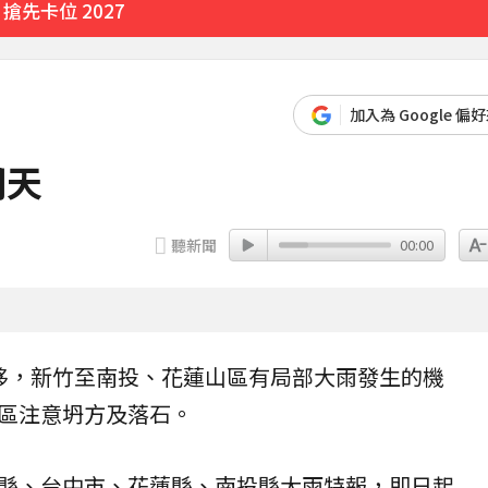
先卡位 2027
加入為 Google 偏
明天
聽新聞
00:00
移，新竹至南投、花蓮山區有局部大雨發生的機
區注意坍方及落石。
縣、台中市、花蓮縣、南投縣大雨特報，即日起