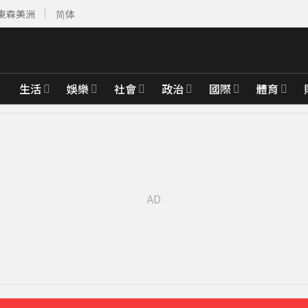
東森美洲
简体
生活
娛樂
社會
政治
國際
體育
先卡位 2027