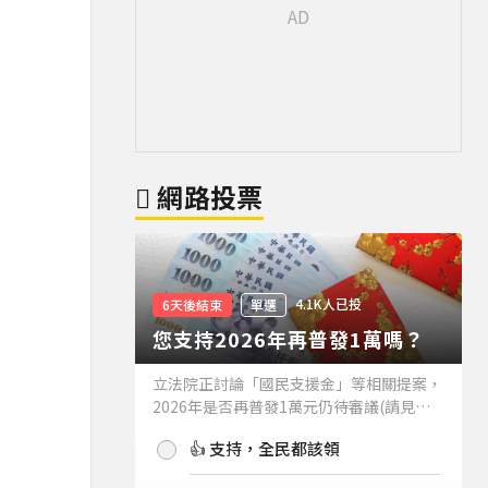
網路投票
4.1K人已投
6天後結束
單選
您支持2026年再普發1萬嗎？
立法院正討論「國民支援金」等相關提案，
2026年是否再普發1萬元仍待審議(請見下
方新聞)。如果2026年再普發1萬元，你支
👍 支持，全民都該領
持嗎？