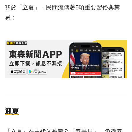
關於「立夏」，民間流傳著5項重要
習俗
與
禁
忌
：
迎夏
「立夏」在古代又被稱為「春盡日」，象徵春