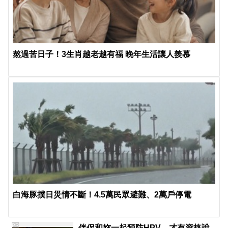
熬過苦日子！3生肖越老越有福 晚年生活讓人羨慕
白海豚撲日災情不斷！4.5萬民眾避難、2萬戶停電
PR
伴侶和妳一起預防HPV，才有資格說