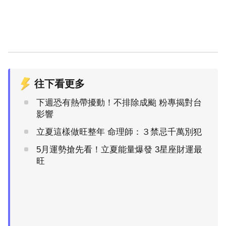
往下看更多
下週恐有熱帶擾動！不排除成颱 粉專揭對台
影響
立夏這樣做旺整年 命理師：３禁忌千萬別犯
5月運勢搶先看！立夏能量爆發 3星座財運最
旺