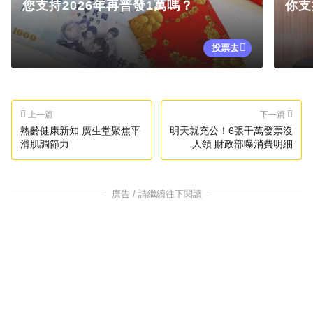
您支持2026年再普發1萬嗎？
你支
投票去
上一篇
下一篇
熟齡健康新知 廣生堂聚焦平
明天就充公！6張千萬發票沒
滑肌調節力
人領 財政部曝消費明細
廣告 / 請繼續往下閱讀