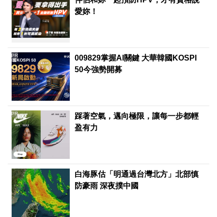
愛妳！
PR
009829掌握AI關鍵 大華韓國KOSPI
50今強勢開募
PR
踩著空氣，邁向極限，讓每一步都輕
盈有力
白海豚估「明通過台灣北方」北部慎
防豪雨 深夜撲中國