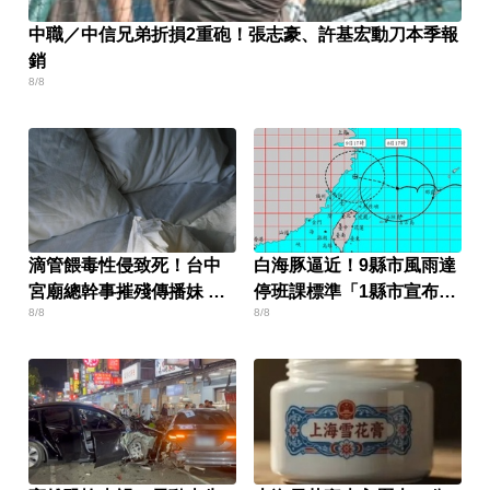
中職／中信兄弟折損2重砲！張志豪、許基宏動刀本季報
銷
8/8
滴管餵毒性侵致死！台中
白海豚逼近！9縣市風雨達
宮廟總幹事摧殘傳播妹 下
停班課標準「1縣市宣布
8/8
8/8
場出爐
了」