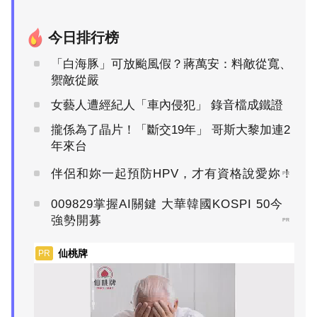
今日排行榜
「白海豚」可放颱風假？蔣萬安：料敵從寬、
禦敵從嚴
女藝人遭經紀人「車內侵犯」 錄音檔成鐵證
攏係為了晶片！「斷交19年」 哥斯大黎加連2
年來台
伴侶和妳一起預防HPV，才有資格說愛妳！
PR
009829掌握AI關鍵 大華韓國KOSPI 50今
強勢開募
PR
仙桃牌
PR