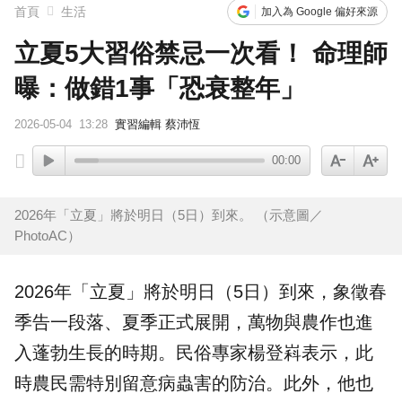
首頁
生活
加入為 Google 偏好來源
立夏5大習俗禁忌一次看！ 命理師
曝：做錯1事「恐衰整年」
2026-05-04
13:28
實習編輯 蔡沛恆
00:00
2026年「立夏」將於明日（5日）到來。 （示意圖／
PhotoAC）
2026年「
立夏
」將於明日（5日）到來，象徵春
季告一段落、夏季正式展開，萬物與
農作
也進
入蓬勃生長的時期。民俗專家楊登嵙表示，此
時農民需特別留意病蟲害的防治。此外，他也