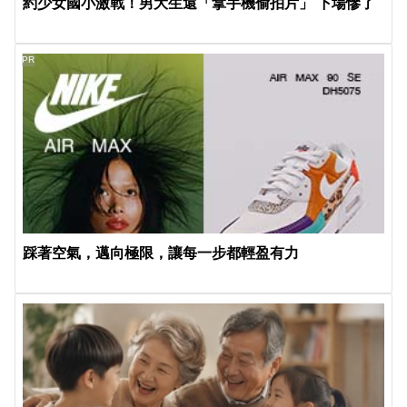
約少女國小激戰！男大生還「拿手機偷拍片」 下場慘了
PR
踩著空氣，邁向極限，讓每一步都輕盈有力