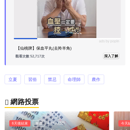
ads by popIn
【仙桃牌】保血平丸(去羚羊角)
深入了解
觀看次數 52,717次
立夏
習俗
禁忌
命理師
農作
網路投票
4.1K人已投
6天後結束
單選
今天