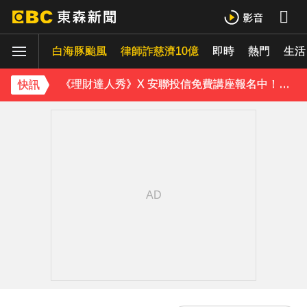
《理財達人秀》X 安聯投信免費講座報名中！搶先卡位 2027
白海豚颱風
下載東森App，隨時掌握天下大小事！
律師詐慈濟10億
即時
熱門
生活
《理財達人秀》X 安聯投信免費講座報名中！搶先卡位 2027
快訊