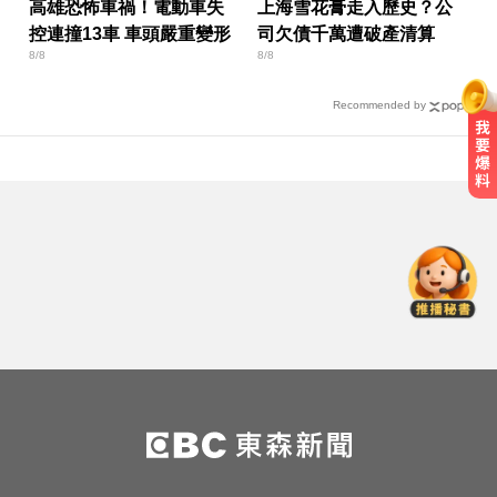
高雄恐怖車禍！電動車失
上海雪花膏走入歷史？公
控連撞13車 車頭嚴重變形
司欠債千萬遭破產清算
8/8
8/8
Recommended by
姜厚任小24歲女友「3碩1博」造
假？ 台大回應了
總統：勞工是經濟進步幕後英雄 盼
支持政府政策
中職／中信兄弟折損2重砲！張志
豪、許基宏動刀本季報銷
姜厚任小24歲女友「3碩1博」造
假？ 台大回應了