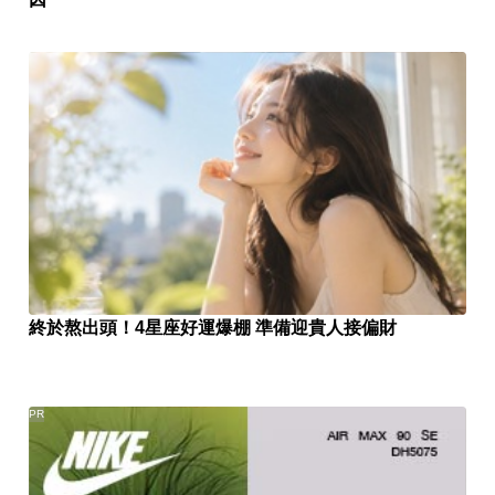
終於熬出頭！4星座好運爆棚 準備迎貴人接偏財
PR