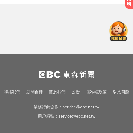
天天吃燒烤香腸 14歲女竟罹大腸癌
三商美邦人壽將下市！8/20停牌 千
張大戶還有252人
中職／中信兄弟折損2重砲！張志
豪、許基宏動刀本季報銷
天天吃燒烤香腸 14歲女竟罹大腸癌
三商美邦人壽將下市！8/20停牌 千
聯絡我們
新聞自律
關於我們
公告
隱私權政策
常見問題
張大戶還有252人
業務行銷合作：
service@ebc.net.tw
用戶服務：
service@ebc.net.tw