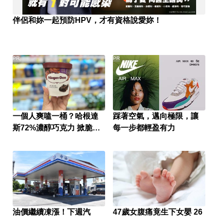
伴侶和妳一起預防HPV，才有資格說愛妳！
PR
PR
一個人爽嗑一桶？哈根達
踩著空氣，邁向極限，讓
斯72%濃醇巧克力 掀脆友
每一步都輕盈有力
共鳴
油價繼續凍漲！下週汽
47歲女腹痛竟生下女嬰 26