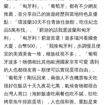
蘭」、「匈牙利」、「葡萄牙」都有不少網友
推薦，並分享自己的旅遊經歷與當地特色及優
點：「環波蘭10天不住青旅住旅館，吃住紀念
品5萬有找」、「窮游的話我選波蘭和匈牙
利」、「匈牙利！窮遊首選！遊多瑙河看國會
大廈，台幣500」、「我推匈牙利，步調慢且便
宜的美酒美食一堆，種族歧視不多」、「葡萄
牙波多！物價相比其他歐洲國家非常可愛 遇到
的人也都很友善～順便可以實現蛋塔自由」、
「葡萄牙！剛玩回來，兩個人不含機票每天吃
很好住飯店十天九夜花七萬，氣候食物都很合
台灣人胃口（海鮮飯連吃兩餐也吃不膩，狂吃
烤章魚牛排跟蛋塔），人也很和善。重點是東