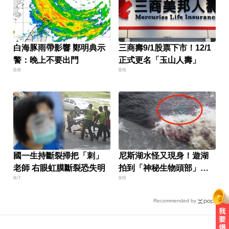
白海豚雨帶影響 鄭明典示
三商壽9/1股票下市！12/1
警：晚上不要出門
正式更名「玉山人壽」
8/8
8/6
國一生持斷裂掃把「刺」
尼斯湖水怪又現身！遊湖
老師 右眼虹膜斷裂恐失明
拍到「神秘生物頭部」官
8/7
8/6
方證實了
Recommended by