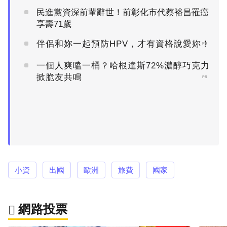
民進黨資深前輩辭世！前彰化市代蔡裕昌罹癌
享壽71歲
伴侶和妳一起預防HPV，才有資格說愛妳！
PR
一個人爽嗑一桶？哈根達斯72%濃醇巧克力
掀脆友共鳴
PR
小資
出國
歐洲
旅費
國家
網路投票