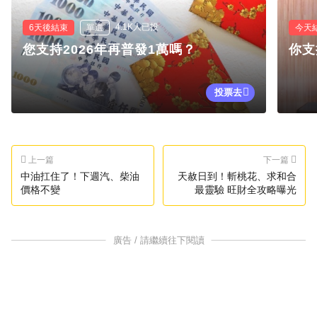
4.1K人已投
6天後結束
單選
今天
您支持2026年再普發1萬嗎？
你支
投票去
上一篇
下一篇
中油扛住了！下週汽、柴油
天赦日到！斬桃花、求和合
價格不變
最靈驗 旺財全攻略曝光
廣告 / 請繼續往下閱讀