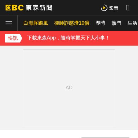
《理財達人秀》X 安聯投信免費講座報名中！搶先卡位 2027
白海豚颱風
下載東森App，隨時掌握天下大小事！
律師詐慈濟10億
即時
熱門
生活
《理財達人秀》X 安聯投信免費講座報名中！搶先卡位 2027
快訊