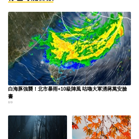
白海豚強襲！北市暴雨+10級陣風 咕嚕大軍湧蔣萬安臉
書
8/9