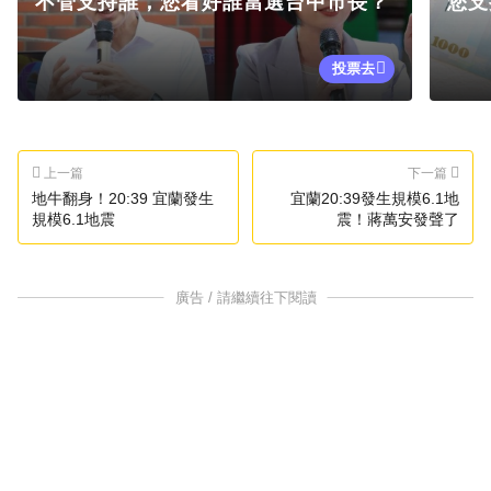
不管支持誰，您看好誰當選台中市長？
您支
投票去
上一篇
下一篇
地牛翻身！20:39 宜蘭發生
宜蘭20:39發生規模6.1地
規模6.1地震
震！蔣萬安發聲了
廣告 / 請繼續往下閱讀