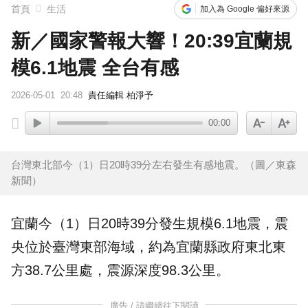
首頁
生活
加入為 Google 偏好來源
新／國家警報大響！20:39宜蘭規
模6.1地震 全台有感
2026-05-01
20:48
責任編輯 柏淨予
00:00
台灣東北部今（1）日20時39分左右發生有感地震。（圖／東森
新聞）
宜蘭今（1）日20時39分發生規模6.1
地震
，震
央位於臺灣東部海域，約為宜蘭縣政府東北東
方38.7公里處，震源深度98.3公里。
廣告 / 請繼續往下閱讀