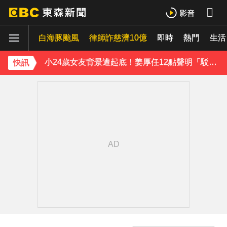
王子不倫粿粿判賠百萬！神隱9月「二度發聲」：行過死陰的幽谷
白海豚颱風
下載東森App，隨時掌握天下大小事！
律師詐慈濟10億
即時
熱門
生活
小24歲女友背景遭起底！姜厚任12點聲明「駁小三傳聞」：你在講三小？
快訊