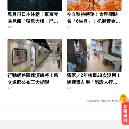
鬼月飛日本注意！東京鬧
今立秋拚轉運！命理師點
區竟藏「猛鬼大樓」已奪
名「6生肖」：把握黃金7
8/6
8/7
14命
天
行動網路降速演練將上路
獨家／2年檢舉20次沒用！
交通部公布三大提醒
騎樓遭占用「另設人行
8/7
8/8
道」挨批
Recommended by
她砸錢演女主「60場吻戲狂伸舌」