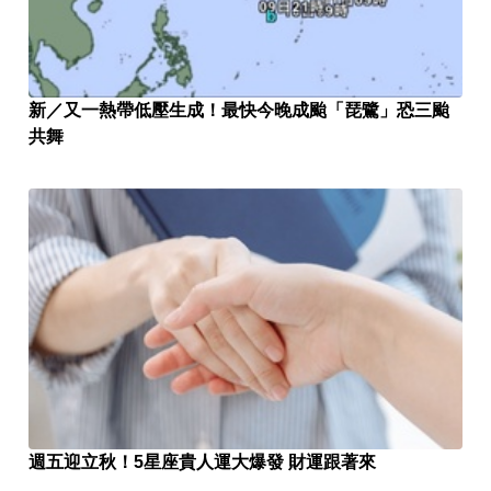
新／又一熱帶低壓生成！最快今晚成颱「琵鷺」恐三颱
共舞
週五迎立秋！5星座貴人運大爆發 財運跟著來