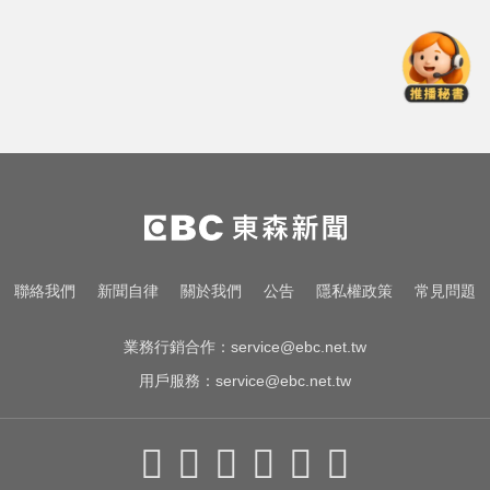
男星硬撐拍完...慘下架
跨性別參賽議題延燒！NBA前球星
宣布參加WNBA選秀
47歲女腹痛竟生下女嬰 26歲女兒震
驚：以為變胖
她砸錢演女主「60場吻戲狂伸舌」
男星硬撐拍完...慘下架
跨性別參賽議題延燒！NBA前球星
聯絡我們
新聞自律
關於我們
公告
隱私權政策
常見問題
宣布參加WNBA選秀
業務行銷合作：
service@ebc.net.tw
用戶服務：
service@ebc.net.tw