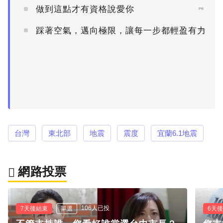
做到這點才有資格說愛你
PR
踩著空氣，邁向極限，讓每一步都輕盈有力
PR
台灣
東北部
地震
震度
宜蘭6.1地震
網路投票
106人已投
7天後結束
單選
6天