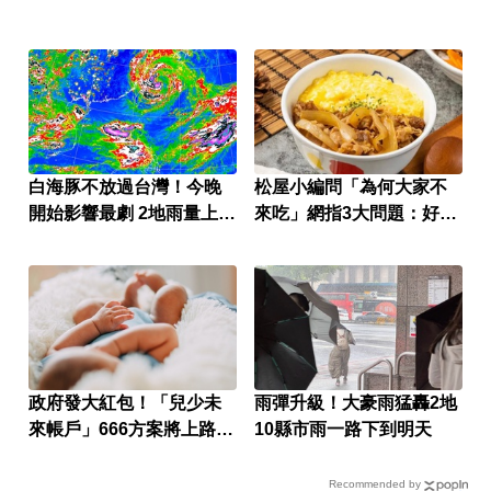
白海豚不放過台灣！今晚
松屋小編問「為何大家不
開始影響最劇 2地雨量上看
來吃」網指3大問題：好牌
500毫米
打到爛
政府發大紅包！「兒少未
雨彈升級！大豪雨猛轟2地
來帳戶」666方案將上路
10縣市雨一路下到明天
提領細節一次看
Recommended by