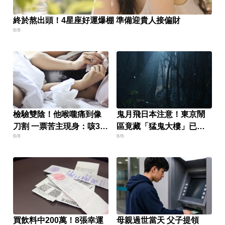
終於熬出頭！4星座好運爆棚 準備迎貴人接偏財
8/8
檢驗雙陰！他喉嚨痛到像
鬼月飛日本注意！東京鬧
刀割 一票苦主現身：咳3周
區竟藏「猛鬼大樓」已奪
8/8
8/6
還沒好
14命
買飲料中200萬！8張幸運
母親過世當天 父子提領