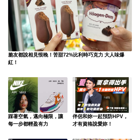
脆友都說相見恨晚！苦甜72%比利時巧克力 大人味爆
紅！
PR
PR
踩著空氣，邁向極限，讓
伴侶和妳一起預防HPV，
每一步都輕盈有力
才有資格說愛妳！