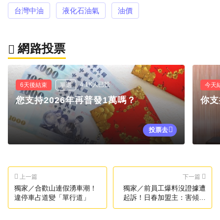
台灣中油
液化石油氣
油價
網路投票
4.1K人已投
6天後結束
單選
今天
您支持2026年再普發1萬嗎？
你支
投票去
上一篇
下一篇
獨家／合歡山連假湧車潮！
獨家／前員工爆料沒證據遭
違停車占道變「單行道」
起訴！日春加盟主：害傾家
盪產