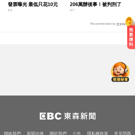
發票曝光 最低只花10元
206萬辦後事！被判刑了
8/4
8/7
Recommended by
姜厚任小24歲女友「3碩1博」造
假？ 台大回應了
台南死亡車禍！轎車遭大貨車壓
「扭曲變形」男駕駛受困亡
奧運、世界盃「性招待裁判」 南韓
足協報公帳被抓包
姜厚任小24歲女友「3碩1博」造
假？ 台大回應了
台南死亡車禍！轎車遭大貨車壓
聯絡我們
新聞自律
關於我們
公告
隱私權政策
常見問題