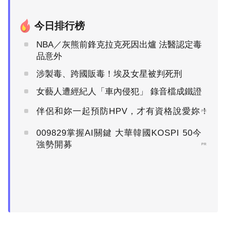
今日排行榜
NBA／灰熊前鋒克拉克死因出爐 法醫認定毒
品意外
涉製毒、跨國販毒！埃及女星被判死刑
女藝人遭經紀人「車內侵犯」 錄音檔成鐵證
伴侶和妳一起預防HPV，才有資格說愛妳！
PR
009829掌握AI關鍵 大華韓國KOSPI 50今
強勢開募
PR