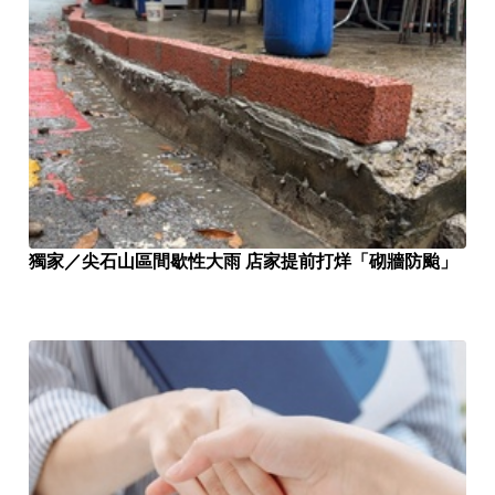
獨家／尖石山區間歇性大雨 店家提前打烊「砌牆防颱」