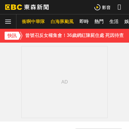
《理財達人秀》X 安聯投信免費講座報名中！搶先卡位 2027
衝啊中華隊
周杰倫遭影射有私生子 杰威爾怒發132字聲明
白海豚颱風
即時
熱門
生活
娛
曾號召反女權集會！36歲網紅陳屍住處 死因待查
快訊
下載東森App，隨時掌握天下大小事！
美國貝恩資本擬「砸205億收購貢茶」 估年底完成