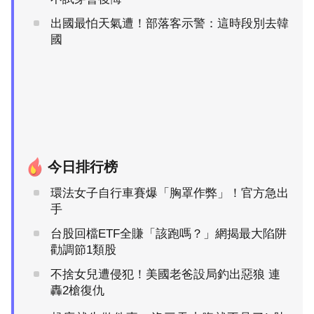
出國最怕天氣遭！部落客示警：這時段別去韓
國
今日排行榜
環法女子自行車賽爆「胸罩作弊」！官方急出
手
台股回檔ETF全賺「該跑嗎？」網揭最大陷阱
勸調節1類股
不捨女兒遭侵犯！美國老爸設局釣出惡狼 連
轟2槍復仇