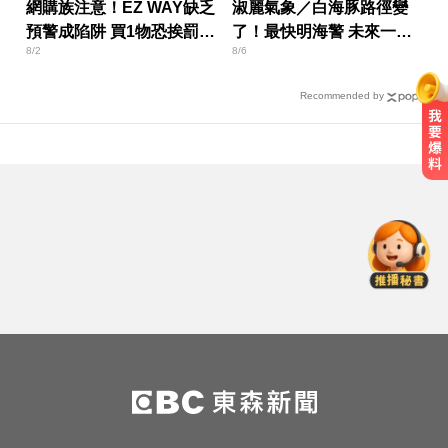
網購族注意！EZ WAY缺乏
淑麗氣象／白海豚路徑變
預警成陷阱 買1物恐挨罰百
了！最快明海警 未來一週
8/2
8/6
萬
降雨熱區曝
Recommended by
MLB／重返大聯盟僅3天！費爾柴德
本季二度遭水手DFA
愛玩車／越野神獸將歸來 三菱
Pajero預告亮相
8月ETF除息潮來了！ 14檔「配息率
逾10%」一次看
MLB／重返大聯盟僅3天！費爾柴德
本季二度遭水手DFA