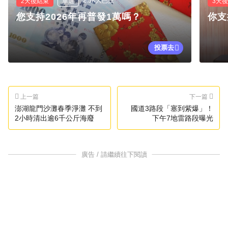
2.5K人已投
2天後結束
單選
3天
您支持2026年再普發1萬嗎？
你支
投票去
上一篇
下一篇
澎湖龍門沙灘春季淨灘 不到
國道3路段「塞到紫爆」！
2小時清出逾6千公斤海廢
下午7地雷路段曝光
廣告 / 請繼續往下閱讀