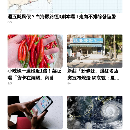
週五颱風假？白海豚路徑3劇本曝 1走向不排除發陸警
8/5
小辣椒一週漲近1倍！菜販
新莊「粉條妹」爆紅名店
曝「貨卡在海關」內幕
突宣布熄燈 網哀號：夏天
8/5
8/4
少一味