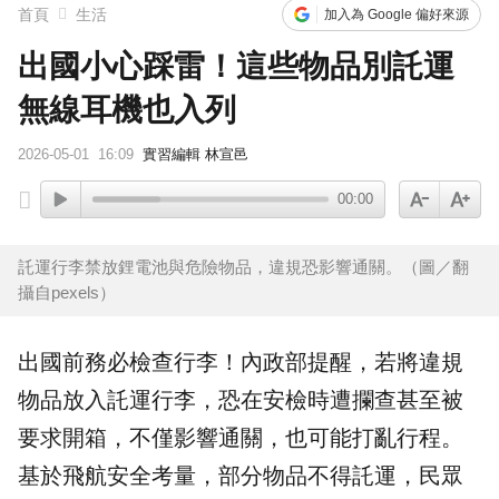
首頁
生活
加入為 Google 偏好來源
出國小心踩雷！這些物品別託運
無線耳機也入列
2026-05-01
16:09
實習編輯 林宣邑
00:00
託運行李禁放鋰電池與危險物品，違規恐影響通關。（圖／翻
攝自pexels）
出國前務必檢查行李！內政部提醒，若將
違規
物品
放入託運行李，恐在安檢時遭攔查甚至被
要求開箱，不僅影響通關，也可能打亂行程。
基於
飛航安全
考量，部分物品不得託運，民眾