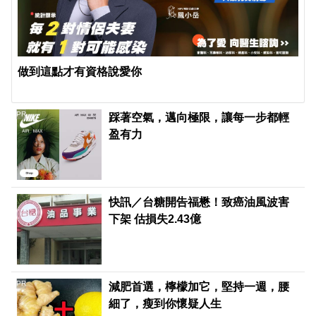
做到這點才有資格說愛你
PR
踩著空氣，邁向極限，讓每一步都輕
盈有力
快訊／台糖開告福懋！致癌油風波害
下架 估損失2.43億
PR
減肥首選，檸檬加它，堅持一週，腰
細了，瘦到你懷疑人生