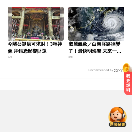
今關公誕辰可求財！3種神
淑麗氣象／白海豚路徑變
像 拜錯恐影響財運
了！最快明海警 未來一週
8/6
8/6
降雨熱區曝
Recommended by
曾號召反女權集會！36歲網紅陳屍
住處 死因待查
色外公稱「幫看過敏」騙孫女脫褲
侵犯！法院判2年4月