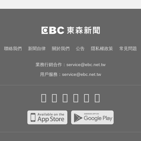
TPBL／官宣確定了！林庭謙重磅加
盟臺北台新戰神
曾號召反女權集會！36歲網紅陳屍
住處 死因待查
色外公稱「幫看過敏」騙孫女脫褲
聯絡我們
新聞自律
關於我們
公告
隱私權政策
常見問題
侵犯！法院判2年4月
業務行銷合作：
service@ebc.net.tw
用戶服務：
service@ebc.net.tw