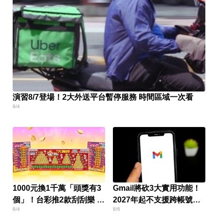
演習8/7登場！2大外送平台暫停服務 時間區域一次看
8/4
1000元換1千萬「頭獎有3
Gmail將砍3大實用功能！
個」！台彩推2款刮刮樂 總
2027年起不支援跨帳號寄
8/4
8/6
獎金逾33億
信