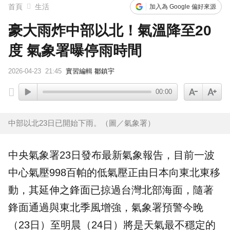
首頁
生活
加入為 Google 偏好來源
豪大雨炸中部以北！氣溫降至20
度 氣象署曝停雨時間
2026-04-23
21:45
實習編輯 鄒鎮宇
00:00
中部以北23日已開始下雨。（圖／氣象署）
中央
氣象署
23日發布最新氣象報告，目前一波
中心氣壓998百帕的低氣壓正由日本向東北東移
動，其延伸之
鋒面
已掠過台灣北部海面，隨著
鋒面通過與東北季風增強，氣象署預警今晚
（23日）至明晨（24日）將是天氣最不穩定的