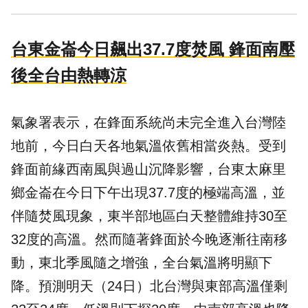
台東金崙今日飆出37.7度焚風 鋒面南壓
後全台由熱轉涼
氣象署表示，在鋒面系統尚未完全進入台灣陸
地前，今日白天各地氣溫依舊相當炎熱。受到
鋒面前緣西南風與過山沉降影響，台東太麻里
鄉金崙在今日下午出現37.7度的極端高溫，並
伴隨焚風現象，東半部地區白天整體維持30至
32度的高溫。然而隨著鋒面於今晚逐漸往南移
動，東北季風隨之增強，全台氣溫將明顯下
降。預測明天（24日）北台灣與東部高溫僅剩