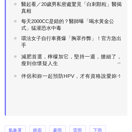
醫起看／20歲男私密處驚見「白刺顆粒」醫揭
真相
每天2000CC是錯的？醫師曝「喝水黃金公
式」猛灌恐水中毒
環法女子自行車賽爆「胸罩作弊」！官方急出
手
減肥首選，檸檬加它，堅持一週，腰細了，
瘦到你懷疑人生
PR
伴侶和妳一起預防HPV，才有資格說愛妳！
PR
氣象署
鋒面
豪雨
雷雨
下雨