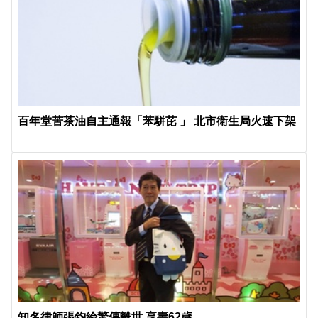
百年堂苦茶油自主通報「苯駢芘 」 北市衛生局火速下架
知名律師張鈞綸驚傳離世 享壽62歲