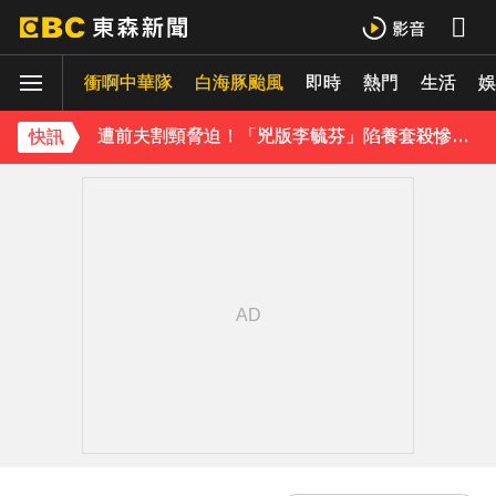
48歲男星直播突亮刀自殘！「全裸滿身血」警急破門 家屬發聲曝現況
衝啊中華隊
白海豚颱風
即時
熱門
生活
遭前夫割頸脅迫！「兇版李毓芬」陷養套殺慘賠2000萬 2度遇感情詐騙
娛
下載東森App，隨時掌握天下大小事！
快訊
新北割頸案近3年！受害少年姓名解禁公開 父心碎發聲