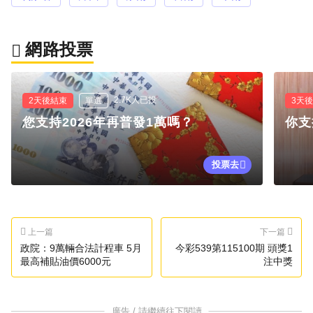
網路投票
2.7K人已投
2天後結束
單選
3天
您支持2026年再普發1萬嗎？
你支
投票去
上一篇
下一篇
政院：9萬輛合法計程車 5月
今彩539第115100期 頭獎1
最高補貼油價6000元
注中獎
廣告 / 請繼續往下閱讀