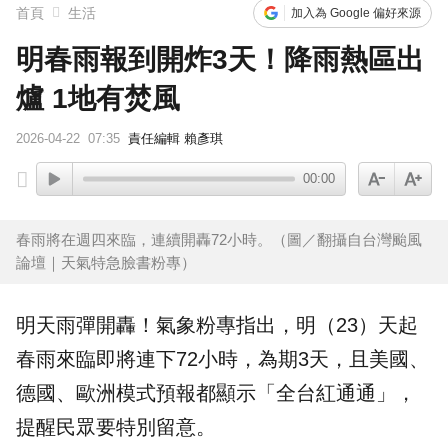
首頁
生活
加入為 Google 偏好來源
明春雨報到開炸3天！降雨熱區出
爐 1地有焚風
2026-04-22
07:35
責任編輯 賴彥琪
00:00
春雨將在週四來臨，連續開轟72小時。（圖／翻攝自台灣颱風
論壇｜天氣特急臉書粉專 ）
明天雨彈開轟！氣象粉專指出，明（23）天起
春雨來臨即將連下72小時，為期3天，且美國、
德國、歐洲模式預報都顯示「全台紅通通」，
提醒民眾要特別留意。