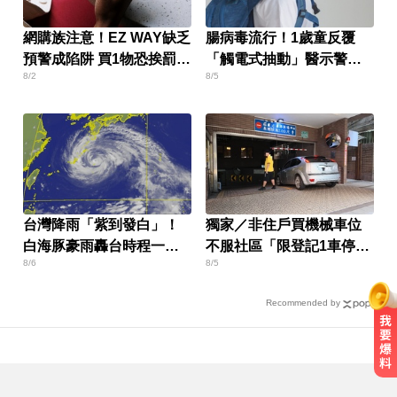
網購族注意！EZ WAY缺乏
腸病毒流行！1歲童反覆
預警成陷阱 買1物恐挨罰百
「觸電式抽動」醫示警：
8/2
8/5
萬
恐是重症
台灣降雨「紫到發白」！
獨家／非住戶買機械車位
白海豚豪雨轟台時程一次
不服社區「限登記1車停」
8/6
8/5
看
報警
Recommended by
Google人工智慧部門高層人事大地
震 股價重挫4%