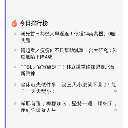
今日排行榜
漢光首日共機大舉逼近！偵獲14架共機、9艘
共艦
醫起看／瘦瘦針不只幫助減重！台大研究：罹
癌風險下降4成
TPBL／官宣確定了！林庭謙重磅加盟臺北台
新戰神
起床就先做件事，沒三天小腹就不見了! 肚
子一天天變小！
PR
減肥首選，檸檬加它，堅持一週，腰細了，
瘦到你懷疑人生
PR