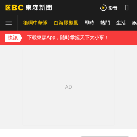
《理財達人秀》X 安聯投信免費講座報名中！搶先卡位 2027
衝啊中華隊
下載東森App，隨時掌握天下大小事！
白海豚颱風
即時
熱門
生活
娛
《理財達人秀》X 安聯投信免費講座報名中！搶先卡位 2027
快訊