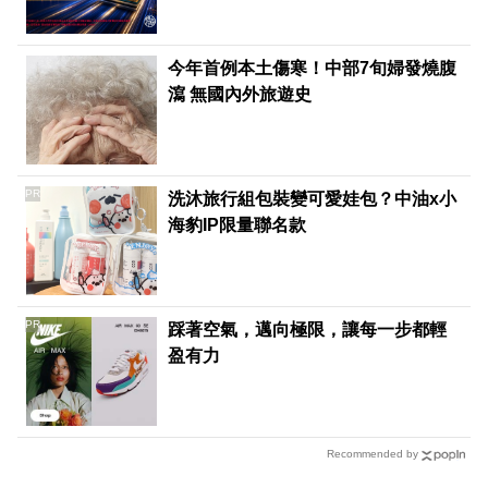
今年首例本土傷寒！中部7旬婦發燒腹
瀉 無國內外旅遊史
PR
洗沐旅行組包裝變可愛娃包？中油x小
海豹IP限量聯名款
PR
踩著空氣，邁向極限，讓每一步都輕
盈有力
Recommended by