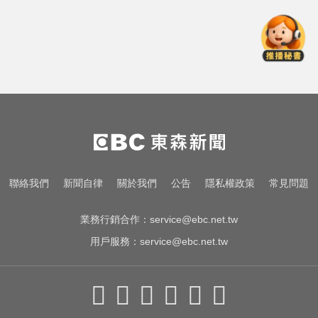
才宣佈停播一週！網紅「肥大叔」
突離世 團隊發聲證實
愛玩車／帕加尼螺絲超貴 可買保時
捷
Google人工智慧部門高層人事大地
震 股價重挫4%
才宣佈停播一週！網紅「肥大叔」
聯絡我們
新聞自律
關於我們
公告
隱私權政策
常見問題
突離世 團隊發聲證實
業務行銷合作：
service@ebc.net.tw
用戶服務：
service@ebc.net.tw