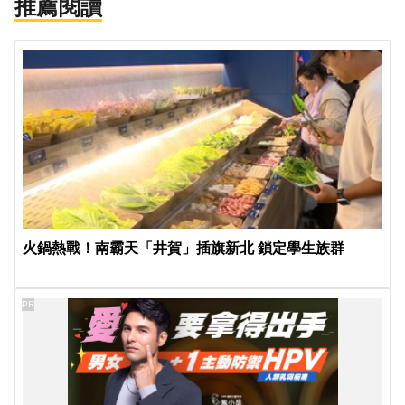
推薦閱讀
火鍋熱戰！南霸天「井賀」插旗新北 鎖定學生族群
PR