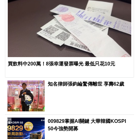
買飲料中200萬！8張幸運發票曝光 最低只花10元
知名律師張鈞綸驚傳離世 享壽62歲
PR
009829掌握AI關鍵 大華韓國KOSPI
50今強勢開募