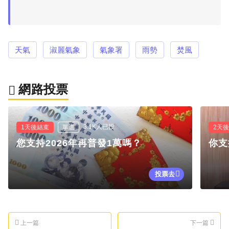
天氣
淑麗氣象
氣象署
雨勢
焚風
網路投票
3.1K人已投
1天後結束
單選
2天
您支持2026年再普發1萬嗎？
你支
投票去
上一篇
下一篇