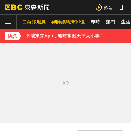
白海豚強襲！北市暴雨+10級陣風 咕嚕大軍湧蔣萬安臉書
白海豚颱風
律師詐慈濟10億
即時
熱門
《理財達人秀》X 安聯投信免費講座報名中！搶先卡位 2027
生活
下載東森App，隨時掌握天下大小事！
快訊
新／白海豚「強風豪雨」！桃園復興區停班停課