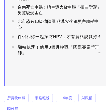
台南死亡車禍！轎車遭大貨車壓「扭曲變形」
男駕駛受困亡
北市恐有10級強陣風 蔣萬安坐鎮災害應變中
心
伴侶和妳一起預防HPV，才有資格說愛妳！
PR
翻轉低薪！他用3個月轉職「國際專案管理
師」
PR
所得稅申報
網路報稅
114年度
財政部
國稅局