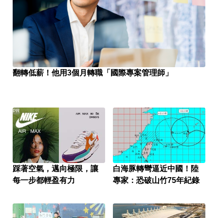
翻轉低薪！他用3個月轉職「國際專案管理師」
PR
踩著空氣，邁向極限，讓
白海豚轉彎逼近中國！陸
每一步都輕盈有力
專家：恐破山竹75年紀錄