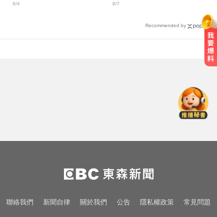
8/4
8/7
Recommended by
奧運、世界盃「性招待裁判」 南韓
足協報公帳被抓包
「白海豚」可放颱風假？蔣萬安：
料敵從寬、禦敵從嚴
怪伯5度上門問「全套半套」 美容
師鎖門報警
奧運、世界盃「性招待裁判」 南韓
足協報公帳被抓包
「白海豚」可放颱風假？蔣萬安：
聯絡我們
新聞自律
關於我們
公告
隱私權政策
常見問題
料敵從寬、禦敵從嚴