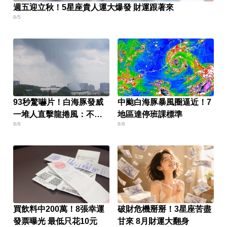
週五迎立秋！5星座貴人運大爆發 財運跟著來
8/5
93秒驚嚇片！白海豚發威
中颱白海豚暴風圈逼近！7
一堆人直擊龍捲風：不敢
地區達停班課標準
8/8
8/8
相信
買飲料中200萬！8張幸運
破財危機掰掰！3星座苦盡
發票曝光 最低只花10元
甘來 8月財運大翻身