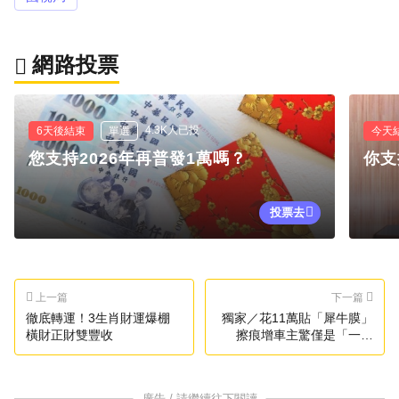
網路投票
4.3K人已投
6天後結束
單選
今天
您支持2026年再普發1萬嗎？
你支
投票去
上一篇
下一篇
徹底轉運！3生肖財運爆棚
獨家／花11萬貼「犀牛膜」
橫財正財雙豐收
擦痕增車主驚僅是「一般
膜」
廣告 / 請繼續往下閱讀