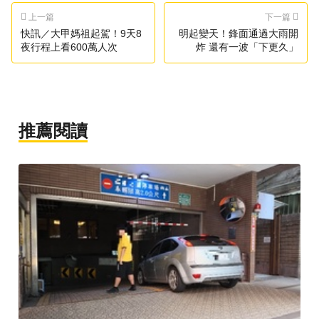
上一篇
下一篇
快訊／大甲媽祖起駕！9天8
明起變天！鋒面通過大雨開
夜行程上看600萬人次
炸 還有一波「下更久」
推薦閱讀