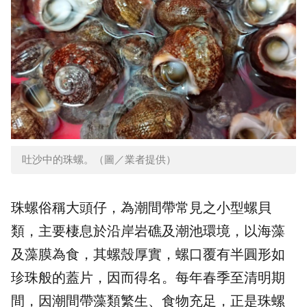
吐沙中的珠螺。（圖／業者提供）
珠螺俗稱大頭仔，為潮間帶常見之小型螺貝
類，主要棲息於
沿岸岩礁
及潮池環境，以海藻
及藻膜為食，其螺殼厚實，螺口覆有半圓形如
珍珠般的蓋片，因而得名。每年春季至清明期
間，因潮間帶藻類繁生、食物充足，正是珠螺