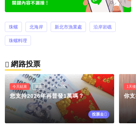
珠螺
北海岸
新北市漁業處
沿岸岩礁
珠螺料理
網路投票
3.6K人已投
今天結束
單選
1天
您支持2026年再普發1萬嗎？
你支
投票去