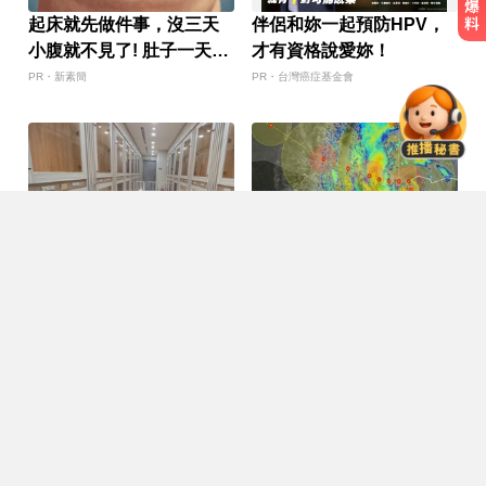
起床就先做件事，沒三天
伴侶和妳一起預防HPV，
白海豚進逼沖繩鹿兒島 強風豪雨26
小腹就不見了! 肚子一天天
才有資格說愛妳！
萬人撤離
變小！
PR・新素簡
PR・台灣癌症基金會
台中恐怖車禍！婦人遭大貨車猛撞
下半身重創身亡
10共機、6共艦擾台！6架次越中線
侵中部西南空域
東森深度周報／出國毛孩
已勾到台灣陸地！白海豚
白海豚進逼沖繩鹿兒島 強風豪雨26
怎麼辦 桃機寵物旅館應運
颱風出現「雙眼牆」蛇行
萬人撤離
8/7
8/8
而生
擺盪
台中恐怖車禍！婦人遭大貨車猛撞
Recommended by
下半身重創身亡