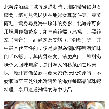
北海岸
沿線海域每逢退潮時，潮間帶岩礁與石
礫間，總可見漁民與在地婦女戴著斗笠、穿著
雨鞋，彎身尋覓海中珍味的身影。北海岸可食
用螺貝種類繁多，如草蓆鐘螺（烏螺）、黑鐘
螺（青音）、紅頭螺及笠螺（海鋼盔）等，其
中最具代表性的，便是被譽為潮間帶稀有鮮味
的「
珠螺
」，其肉質結實、清脆爽口，鮮甜滋
味令人回味無窮，是討海人間私藏的在地美
味。
新北市漁業處
推薦大家遊玩北海岸時，不
妨順道至三芝淺水灣附近的海鮮餐廳品嚐
珠螺
料理
，享用這道難得的海中珍品。