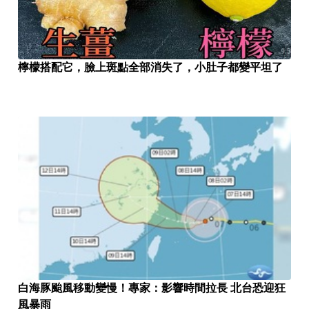
檸檬搭配它，臉上斑點全部消失了，小肚子都變平坦了
白海豚颱風移動變慢！專家：影響時間拉長 北台恐迎狂
風暴雨