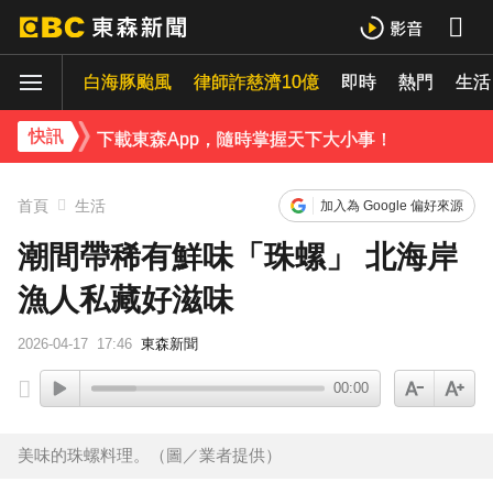
比竹科還大！馬斯克喊打造「地球最大建築」 亮點一次看
白海豚颱風
律師詐慈濟10億
即時
熱門
《理財達人秀》X 安聯投信免費講座報名中！搶先卡位 2027
生活
下載東森App，隨時掌握天下大小事！
快訊
白海豚撲日災情不斷！4.5萬民眾避難、2萬戶停電
首頁
生活
加入為 Google 偏好來源
潮間帶稀有鮮味「珠螺」 北海岸
漁人私藏好滋味
2026-04-17
17:46
東森新聞
00:00
美味的珠螺料理。（圖／業者提供）