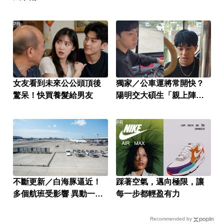
PR
女友看到未來公公頭頂後
獨家／公車運將常開快？
驚呆！快買養髮給男友
陽明交大碩生「親上陣」
找原因
PR
不斷更新／白海豚逼近！
踩著空氣，邁向極限，讓
多個航班受影響 異動一次
每一步都輕盈有力
看
Recommended by