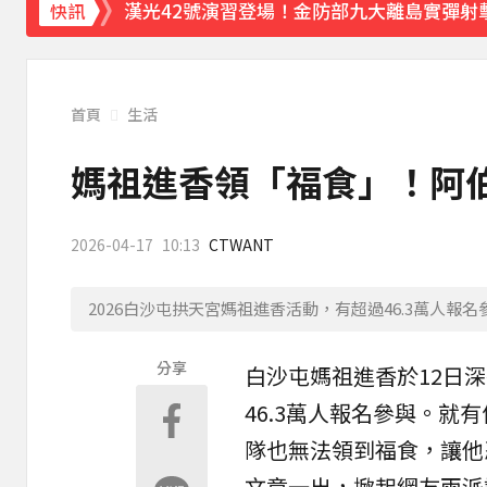
漢光42號演習登場！金防部九大離島實彈射
快訊
《理財達人秀》X 安聯投信免費講座報名中！搶
下載東森App，隨時掌握天下大小事！
首頁
生活
「兆基」前董事長涉侵占近7億 移送北檢遭
媽祖進香領「福食」！阿伯
2026-04-17
10:13
CTWANT
2026白沙屯拱天宮媽祖進香活動，有超過46.3萬人
分享
白沙屯媽祖
進香
於12日
46.3萬人報名參與。就
隊也無法領到
福食
，讓他
文章一出，掀起網友兩派