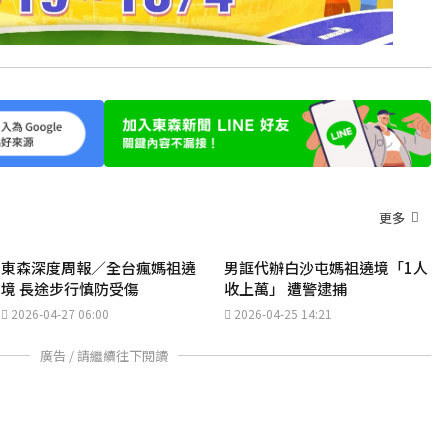
更多
東森深度周報／全台瘋媽祖遶
男誆代辦白沙屯媽祖遶境「1人
境 長途步行慎防受傷
收上萬」 遭警逮捕
2026-04-27 06:00
2026-04-25 14:21
廣告 / 請繼續往下閱讀