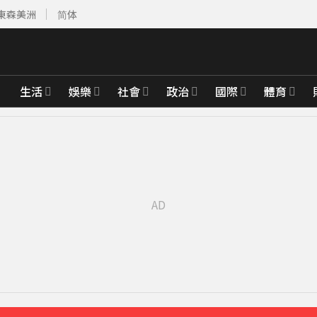
東森美洲
简体
生活
娛樂
社會
政治
國際
體育
收押
8分鐘前
櫃位暫停營業
21分鐘前
戶停電
53分鐘前