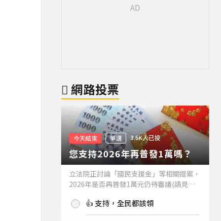
網路投票
3.6K人已投
今天結束
單選
您支持2026年再普發1萬嗎？
立法院正討論「國民支援金」等相關提案，
2026年是否再普發1萬元仍待審議(請見下
方新聞)。如果2026年再普發1萬元，你支
👍 支持，全民都該領
持嗎？