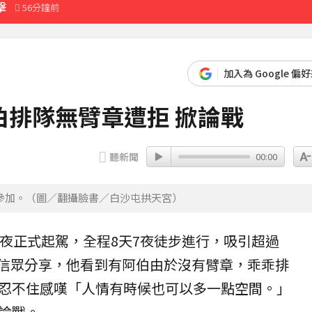
擊
56分鐘前
先卡位 2027
加入為 Google 偏
收押
排隊無臂章遭拒 掀論戰
8分鐘前
聽新聞
00:00
報名參加。（圖／翻攝臉書／白沙屯拱天宮）
深夜正式起駕，全程8天7夜徒步進行，吸引超過
有信眾分享，他看到有阿伯由於沒有
臂章
，乖乖排
忍不住感嘆「人情有時候也可以多一點空間。」
論戰。