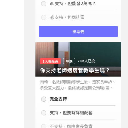
💲 支持，但能發2萬嗎？
💰 支持，但應排富
投票去
2.8K人已投
1天後結束
單選
你支持老師適度管教學生嗎？
南韓一名教師因勸導學生後，遭家長申訴、
承受巨大壓力，最終被認定因公殉職(請見
下列新聞)，引發外界關注教師教權。請問
完全支持
你支持老師適度管教學生嗎？
支持，但要有詳細配套
不支持，應由家長負責