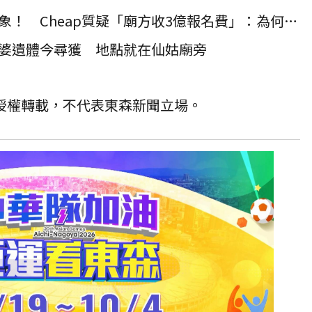
白沙屯媽祖進香爆垃圾亂象！ Cheap質疑「廟方收3億報名費」：為何不請專業清潔公司
婆遺體今尋獲 地點就在仙姑廟旁
T 授權轉載，不代表東森新聞立場。