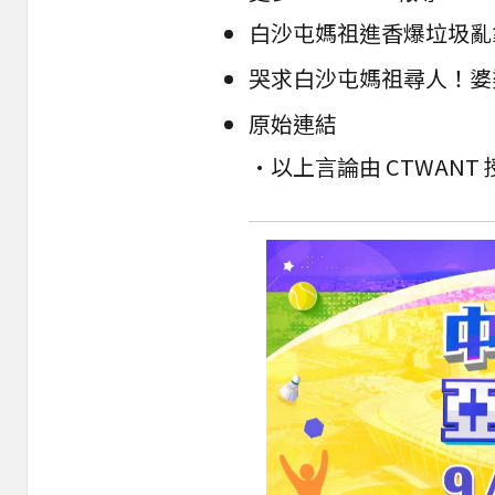
哭求白沙屯媽祖尋人！婆
原始連結
•以上言論由 CTWAN