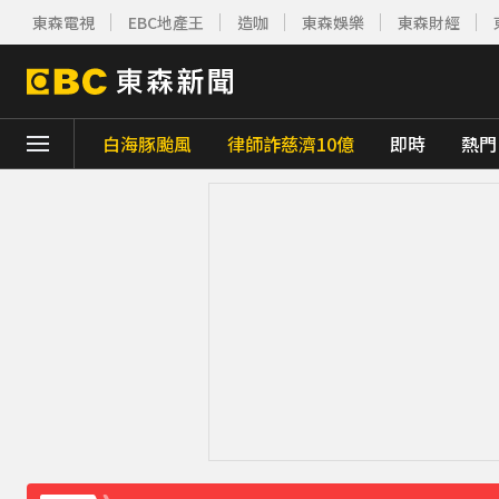
東森電視
EBC地產王
造咖
東森娛樂
東森財經
白海豚颱風
律師詐慈濟10億
即時
熱門
下載東森App，隨時掌握天下大小事！
「兆基」前董事長涉侵占近7億 移送北檢遭
鷹架掉落砸傷婦人！南港LaLaport宣布3
白海豚撲日災情不斷！4.5萬民眾避難、2萬