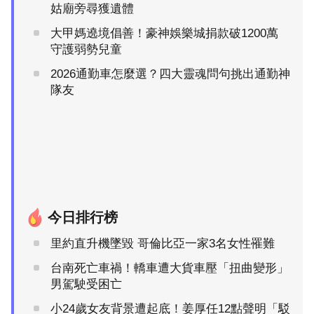
姑廟旁尋獲遺體
大甲媽遶境倡善！豪神娛樂城捐款破1200萬
守護弱勢兒童
2026通勤車怎麼選？四大靈魂問句挑出通勤神
隊友
今日排行榜
里約直升機墜毀 哥倫比亞一家3名女性罹難
台南死亡車禍！轎車遭大貨車壓「扭曲變形」
男駕駛受困亡
小24歲女友背景遭起底！姜厚任12點聲明「駁