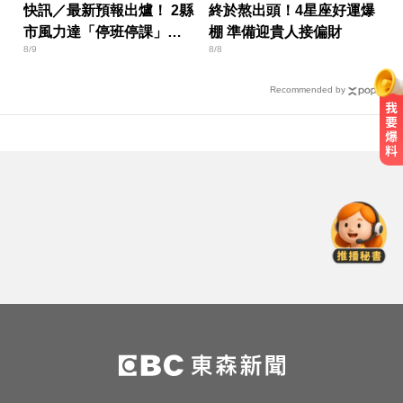
快訊／最新預報出爐！ 2縣
終於熬出頭！4星座好運爆
市風力達「停班停課」標
棚 準備迎貴人接偏財
8/9
8/8
準
Recommended by
台指期夜盤狂飆736點 專家揭反彈
契機上看48000點
台玻夫人揭長子驟逝原因！兒媳譚
以欣71字發聲反駁
AI「成人伴侶」機器人真的來了！
可喬165種姿勢售價曝
台指期夜盤狂飆736點 專家揭反彈
契機上看48000點