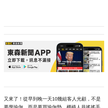
又來了！從早到晚一天10幾組客人光顧，不是
要學瑜伽，而是要買瑜伽墊。櫃檯人員搖搖手