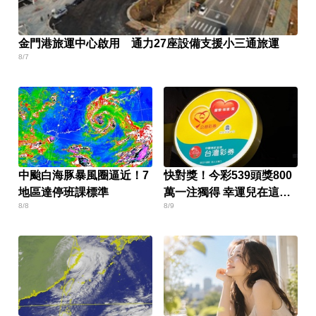
金門港旅運中心啟用 通力27座設備支援小三通旅運
8/7
中颱白海豚暴風圈逼近！7
快對獎！今彩539頭獎800
地區達停班課標準
萬一注獨得 幸運兒在這縣
8/8
8/9
市