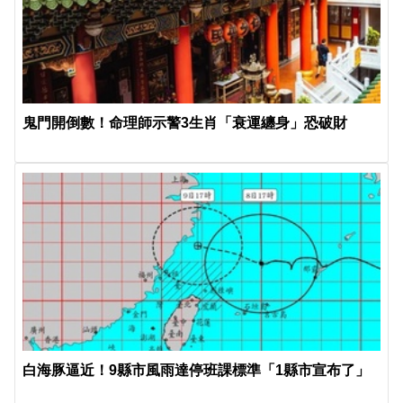
鬼門開倒數！命理師示警3生肖「衰運纏身」恐破財
白海豚逼近！9縣市風雨達停班課標準「1縣市宣布了」