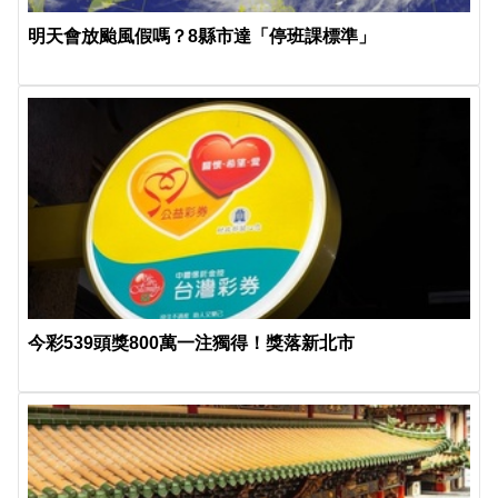
明天會放颱風假嗎？8縣市達「停班課標準」
今彩539頭獎800萬一注獨得！獎落新北市