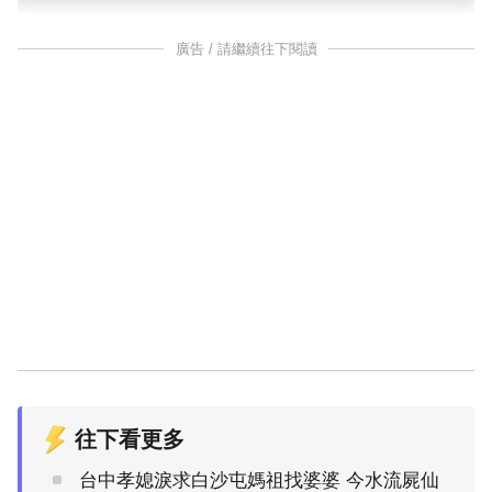
廣告 / 請繼續往下閱讀
往下看更多
台中孝媳淚求白沙屯媽祖找婆婆 今水流屍仙