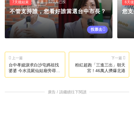
171人已投
7天後結束
單選
6天
不管支持誰，您看好誰當選台中市長？
您支
投票去
上一篇
下一篇
台中孝媳淚求白沙屯媽祖找
粉紅超跑「三進三出」朝天
婆婆 今水流屍仙姑廟旁尋獲
宮！46萬人擠爆北港
遺體
廣告 / 請繼續往下閱讀