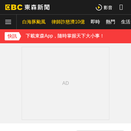
百萬網紅失蹤3年遇害！遭閨密設局赴菲「綁架撕票」千萬贖金救不回
白海豚颱風
律師詐慈濟10億
即時
熱門
派助理颱風天護植栽！愛莉莎莎挨轟「命不如植物」反擊：不會被吹出去
生活
下載東森App，隨時掌握天下大小事！
快訊
庹宗康資產全給老婆！「名下只剩1台車」結婚15年保鮮秘訣曝