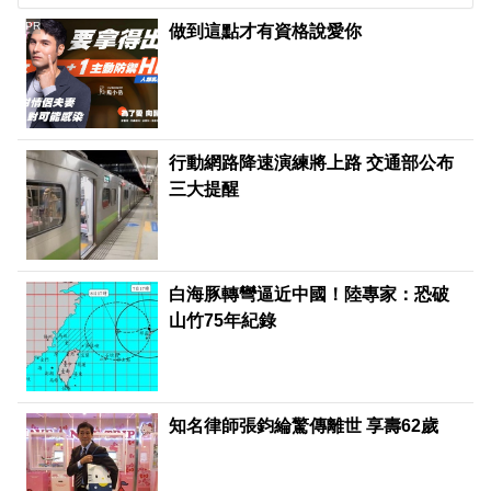
PR
做到這點才有資格說愛你
行動網路降速演練將上路 交通部公布
三大提醒
白海豚轉彎逼近中國！陸專家：恐破
山竹75年紀錄
知名律師張鈞綸驚傳離世 享壽62歲