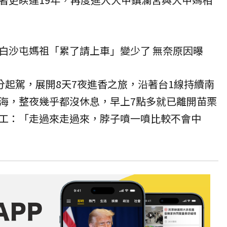
白沙屯媽祖「累了請上車」變少了 無奈原因曝
分起駕，展開8天7夜進香之旅，沿著台1線持續南
海，整夜幾乎都沒休息，早上7點多就已離開苗栗
工：「走過來走過來，脖子噴一噴比較不會中