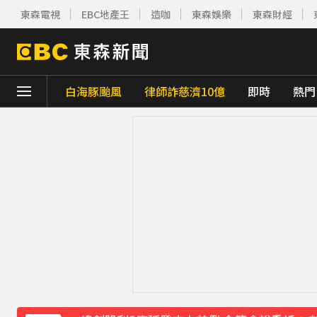
東森電視
EBC地產王
造咖
東森娛樂
東森財經
白海豚颱風
律師詐慈濟10億
即時
熱門
下載東森App，隨時掌握天下大小事！
今立秋拚轉運！命理師點名「6生肖」：把握
慈濟採購BNT遭詐10億 基金會：將全力配
防空演習登場！高雄街頭瞬間淨空 直擊畫面
緯創股利2度延發史上首例 金管會說重話：