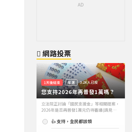
網路投票
3.2K人已投
1天後結束
單選
您支持2026年再普發1萬嗎？
立法院正討論「國民支援金」等相關提案，
2026年是否再普發1萬元仍待審議(請見下
方新聞)。如果2026年再普發1萬元，你支
👍 支持，全民都該領
持嗎？