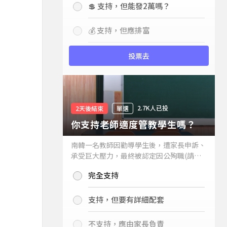
💲 支持，但能發2萬嗎？
💰 支持，但應排富
投票去
2.7K人已投
2天後結束
單選
你支持老師適度管教學生嗎？
南韓一名教師因勸導學生後，遭家長申訴、
承受巨大壓力，最終被認定因公殉職(請見
下列新聞)，引發外界關注教師教權。請問
完全支持
你支持老師適度管教學生嗎？
支持，但要有詳細配套
不支持，應由家長負責