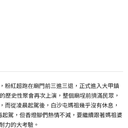
，粉紅超跑在廟門前三進三退，正式進入大甲鎮
會的歷史性聚會再次上演，整個廟埕前擠滿民眾，
，而從凌晨起駕後，白沙屯媽祖幾乎沒有休息，
再起駕，但香燈腳們熱情不減，要繼續跟著媽祖婆
耐力的大考驗。