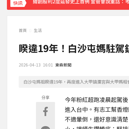
《理財達人秀》X 安聯投信免費講座報名中！搶
快訊
97萬網紅「肥大叔」驟逝！2天前才開直播 
下載東森App，隨時掌握天下大小事！
首頁
生活
今立秋拚轉運！命理師點名「6生肖」：把握
睽違19年！白沙屯媽駐駕
2026-04-13
16:01
東森新聞
白沙屯媽祖睽違19年，再度進入大甲鎮瀾宮與大甲媽相
分享
今年
粉紅超跑
凌晨起駕後
進入台中。有志工幫香燈
不適暈倒，還好意識清楚
小
，讓師生鑽轎底；緊接