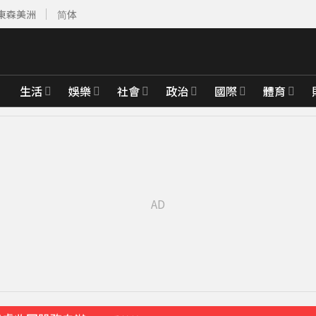
東森美洲
简体
生活
娛樂
社會
政治
國際
體育
黃金7天
21分鐘前
合調查
23分鐘前
曝光
26分鐘前
考慮收回股務自辦
41分鐘前