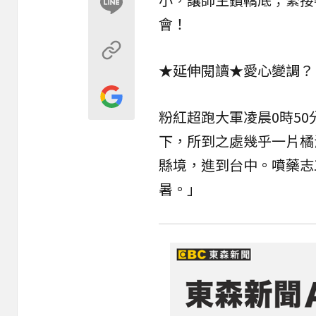
會！
★延伸閱讀★
愛心變調？
粉紅超跑大軍凌晨0時50
下，所到之處幾乎一片橘
縣境，進到台中。噴藥志
暑。」