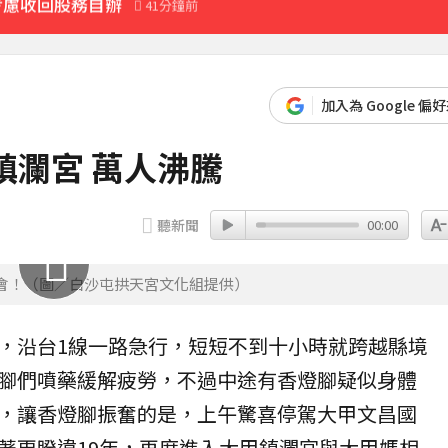
先卡位 2027
最後身影曝光粉鼻酸
加入為 Google 偏
黃金7天
鎮瀾宮 萬人沸騰
21分鐘前
聽新聞
00:00
會！（圖／白沙屯拱天宮文化組提供）
，沿台1線一路急行，短短不到十小時就跨越縣境
腳們噴藥緩解疲勞，不過中途有香燈腳疑似身體
，讓香燈腳振奮的是，上午驚喜停駕
大甲
文昌國
著更睽違19年，再度進入大甲
鎮瀾宮
與大甲媽相