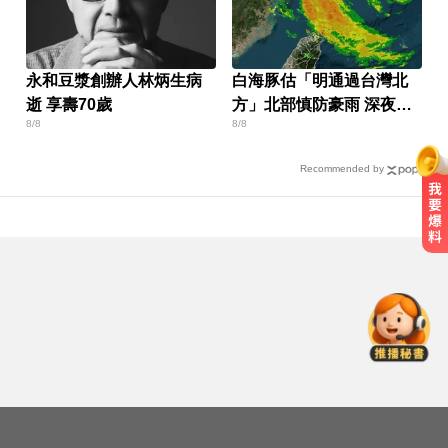
永和豆漿創辦人林炳生病
白海豚估「明通過台灣北
逝 享壽70歲
方」北部慎防豪雨 深夜撲
8/8
8/8
中國
Recommended by
跨性別參賽議題延燒！NBA前球星
宣布參加WNBA選秀
你也有膝蓋喀喀響？醫揭1習慣 恐
害越走越沒力
涉製毒、跨國販毒！埃及女星被判
死刑