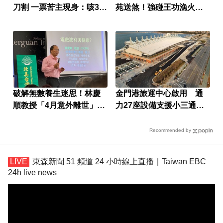
刀割 一票苦主現身：咳3周
苑送煞！強碰王功漁火節
還沒好
上千遊客 喪家回應了
破解無數養生迷思！林慶
金門港旅運中心啟用 通
順教授「4月意外離世」女
力27座設備支援小三通旅
兒悲痛證實
運
Recommended by
東森新聞 51 頻道 24 小時線上直播｜Taiwan EBC
24h live news