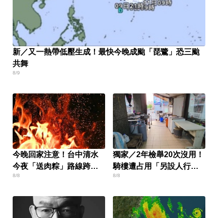
新／又一熱帶低壓生成！最快今晚成颱「琵鷺」恐三颱
共舞
8/9
今晚回家注意！台中清水
獨家／2年檢舉20次沒用！
今夜「送肉粽」路線跨彰
騎樓遭占用「另設人行
8/8
8/8
化4鄉鎮
道」挨批