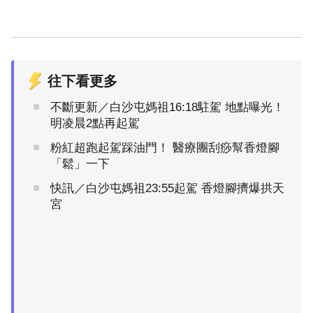
往下看更多
不斷更新／白沙屯媽祖16:18駐駕 地點曝光！
明凌晨2點再起駕
粉紅超跑起駕踩油門！ 醫療團刮痧幫香燈腳
「鬆」一下
快訊／白沙屯媽祖23:55起駕 香燈腳擠爆拱天
宮