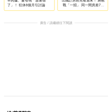
羊肉爐、薑母鴨「放暑假
出國訂房前先看過來！ 網教
了」！ 狂休8個月引討論
戰「一招」 同一間房差700
元
廣告 / 請繼續往下閱讀