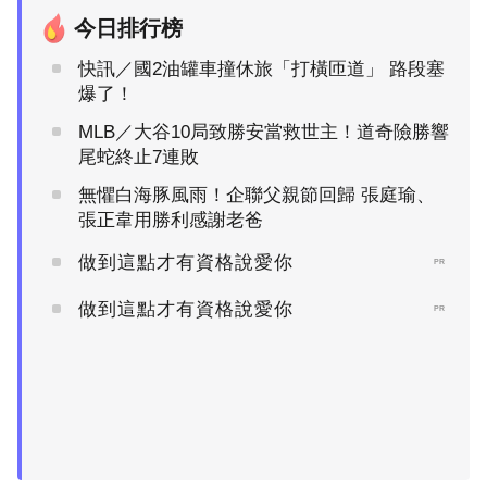
今日排行榜
快訊／國2油罐車撞休旅「打橫匝道」 路段塞
爆了！
MLB／大谷10局致勝安當救世主！道奇險勝響
尾蛇終止7連敗
無懼白海豚風雨！企聯父親節回歸 張庭瑜、
張正韋用勝利感謝老爸
做到這點才有資格說愛你
PR
做到這點才有資格說愛你
PR