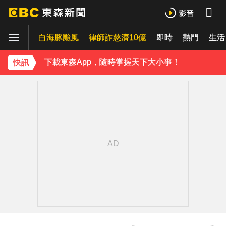
小24歲女友背景遭起底！姜厚任12點聲明「駁小三傳聞」：你在講三小？
白海豚颱風
律師詐慈濟10億
即時
熱門
生活
王子不倫粿粿判賠百萬！神隱9月「二度發聲」：行過死陰的幽谷
下載東森App，隨時掌握天下大小事！
快訊
小24歲女友背景遭起底！姜厚任12點聲明「駁小三傳聞」：你在講三小？