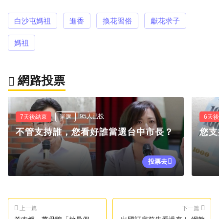
白沙屯媽祖
進香
換花習俗
獻花求子
媽祖
網路投票
95人已投
7天後結束
單選
6天
不管支持誰，您看好誰當選台中市長？
您支
投票去
上一篇
下一篇