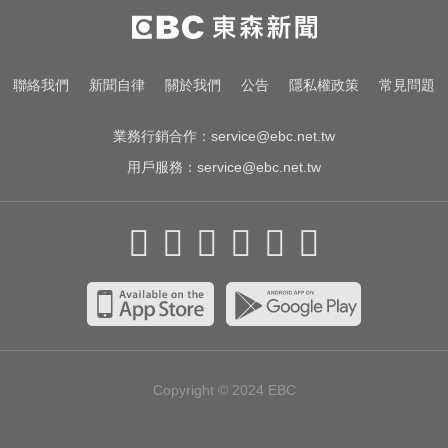
跨性別參賽議題延燒！NBA前球星
宣布參加WNBA選秀
你也有膝蓋喀喀響？醫揭1習慣 恐
聯絡我們
新聞自律
關於我們
公告
隱私權政策
常見問題
害越走越沒力
業務行銷合作：
service@ebc.net.tw
用戶服務：
service@ebc.net.tw
Copyright © 2024
EBC