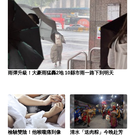
雨彈升級！大豪雨猛轟2地 10縣市雨一路下到明天
檢驗雙陰！他喉嚨痛到像
清水「送肉粽」今晚赴芳