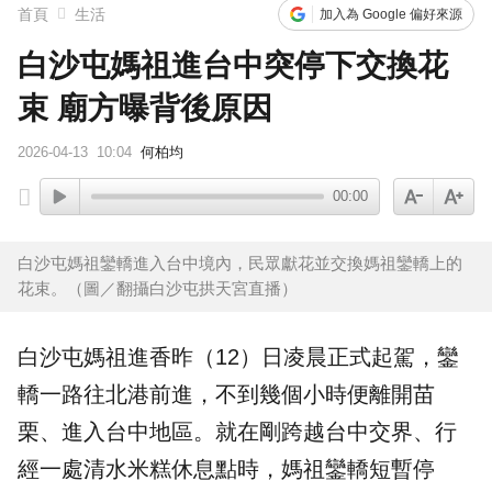
首頁
生活
加入為 Google 偏好來源
白沙屯媽祖進台中突停下交換花
束 廟方曝背後原因
2026-04-13
10:04
何柏均
00:00
白沙屯媽祖鑾轎進入台中境內，民眾獻花並交換媽祖鑾轎上的
花束。（圖／翻攝白沙屯拱天宮直播）
白沙屯媽祖
進香
昨（12）日凌晨正式起駕，鑾
轎一路往北港前進，不到幾個小時便離開苗
栗、進入台中地區。就在剛跨越台中交界、行
經一處清水米糕休息點時，媽祖鑾轎短暫停